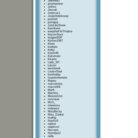
JeeWeeJ
jeroenpower
Jethro-
Jhovall
Jodocus1
JoopUitdeknoop
joostieh
justaguy
JustLikeSnow
Kamikees
keeptheFAITHalive
KeyzerSoze
kingpinSDF
Kirsten1987
Kloes
koekjes
Kolky
kristin46
Kukumatz
Kwarts
Lady_SH
Lauzer
leemberdt
LouisvGaal
lovehobby
maartenhendrix
Mapex
marcelvries
marcoh64
MarK.
Marrinty
MeesterZet
mevrauw
Mich_
mieeesss
milanese
MissBitchy
Miss_Darkie
mullog
NaeVuS
nakkie
ndalmzzl
Necraos
Neeofja12
nella