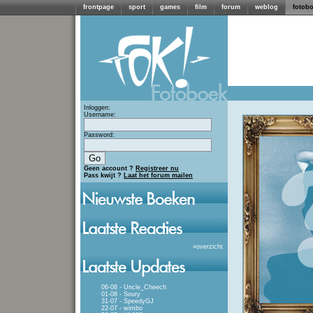
frontpage
sport
games
film
forum
weblog
fotob
Inloggen:
Username:
Password:
Geen account ?
Registreer nu
Pass kwijt ?
Laat het forum mailen
»
overzicht
06-08 - Uncle_Cheech
01-08 - Soury
31-07 - SpeedyGJ
22-07 - wimbo