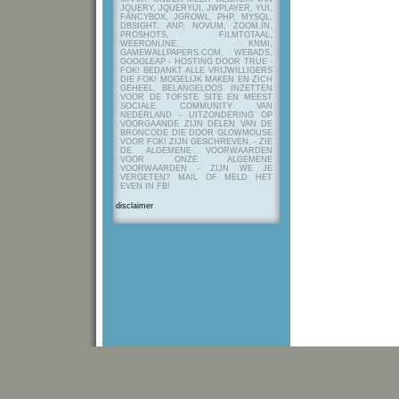
JQUERY, JQUERYUI, JWPLAYER, YUI,
FANCYBOX, JGROWL, PHP, MYSQL,
DBSIGHT, ANP, NOVUM, ZOOM.IN,
PROSHOTS, FILMTOTAAL,
WEERONLINE, KNMI,
GAMEWALLPAPERS.COM, WEBADS,
GOOGLEAP - HOSTING DOOR TRUE -
FOK! BEDANKT ALLE VRIJWILLIGERS
DIE FOK! MOGELIJK MAKEN EN ZICH
GEHEEL BELANGELOOS INZETTEN
VOOR DE TOFSTE SITE EN MEEST
SOCIALE COMMUNITY VAN
NEDERLAND - UITZONDERING OP
VOORGAANDE ZIJN DELEN VAN DE
BRONCODE DIE DOOR GLOWMOUSE
VOOR FOK! ZIJN GESCHREVEN.
- ZIE
DE ALGEMENE VOORWAARDEN
VOOR ONZE ALGEMENE
VOORWAARDEN - ZIJN WE JE
VERGETEN? MAIL OF MELD HET
EVEN IN FB!
disclaimer