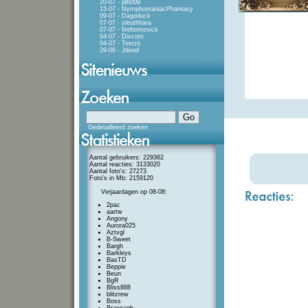
20-07 - jdh009
15-07 - NymphomaniacPhantasy
09-07 - Dagoduck
07-07 - sleuthtiara
07-07 - firehomesick
04-07 - Divcom
04-07 - Teerzii
29-06 - Jdood
Gedetailleerd zoeken
Aantal gebruikers: 229362
Aantal reacties: 3133020
Aantal foto's: 27273
Foto's in Mb: 2159120
Verjaardagen op 08-08:
2pac
aartw
Angony
Aurora025
Aztvgl
B-Sweet
Bargh
Barkleys
BasTD
Beppie
Beun
BgR
Bliss888
blitzrew
Boss