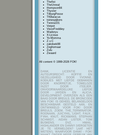
Thefist
TheUnreal
thompson84
Thyster
TilburgPosse
TKBaracus
toinespijkers
Twista101
Vetpot
ViezeFreddiey
Wadoryu
X-Licious
Yo-Momma
Z.v.C
zakdoek88
Zeghomaar
Zulu
Zwaard
All content © 1999-2026 FOK!
DANK, LICENTIE EN
AUTEURSRECHT: KOFFIE EN
GEZELLIGHEID DOOR YVONNE,
KOEKJES MET LIEFDE GEBAKKEN
DOOR KNORRETJE, TOMELOZE
INZET DOOR ITEEJER,
ONVOORWAARDELIJKE LIEFDE
DOOR JAYDEN EN ALICIA,
DEVELOPMENT OVERZIEN ALS EEN
BAAS DOOR BREULS. DE BRONCODE
VAN FOK! IS GEHEEL BELANGELOOS
BESCHIKBAAR GESTELD AAN, EN
ONTWIKKELD VOOR FOK! DOOR
BREULS, ZOEM, THE_TERMINATOR,
ROONAAN, JUICYHIL, LIGHT, FAUX.,
FYAH, KNUT, RICKMANS, STEPHAN
SCHMIDT, AIDAN LISTER, TOM
BUSKENS, DVZ, HMAIL,
HIGHLANDER EN DANNY (VERGETEN
JE TE VERMELDEN? LAAT HET
WETEN!), WAARVOOR DANK! - FOK!
MAAKT ONDER MEER GEBRUIK VAN