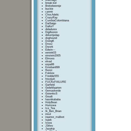
Brannagh
break-kid
Brekebeentje
buckie
canntt
ChocAdelic
CrazyRay
CumbiaColombiana
DaiSaigo
DaKeY
didadurex
Digillusion
dirkertjedap
doghound
DoingK
Droxz
Dwork
Edwin---
eenink03
einstein2005
Elmooo
elvad
espa88
Esteban899
fhorst
Foklore
Freddie555
frisotjuh
FUCKxFAILURE
Garfield
GeileMaarten
Gemaskerde
GotenksS
Goudt
hasnikababa
HolyBean
Humswa
Ice_Tea
Ik_Ben_Brian
insul
iraanse_malloot
Isjiek
Ivoos
J3thro
Jazpkip