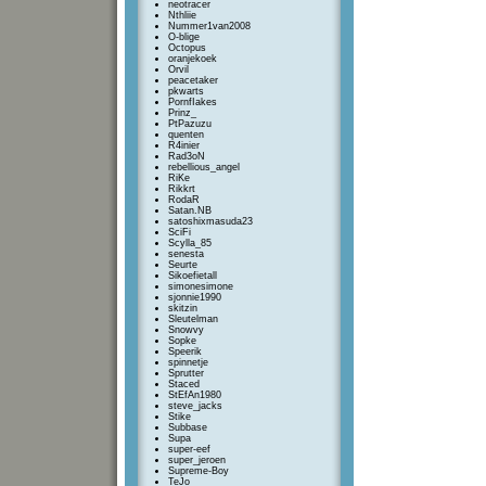
neotracer
Nthliie
Nummer1van2008
O-blige
Octopus
oranjekoek
Orvil
peacetaker
pkwarts
PornfIakes
Prinz_
PtPazuzu
quenten
R4inier
Rad3oN
rebellious_angel
RiKe
Rikkrt
RodaR
Satan.NB
satoshixmasuda23
SciFi
Scylla_85
senesta
Seurte
Sikoefietall
simonesimone
sjonnie1990
skitzin
Sleutelman
Snowvy
Sopke
Speerik
spinnetje
Sprutter
Staced
StEfAn1980
steve_jacks
Stike
Subbase
Supa
super-eef
super_jeroen
Supreme-Boy
TeJo