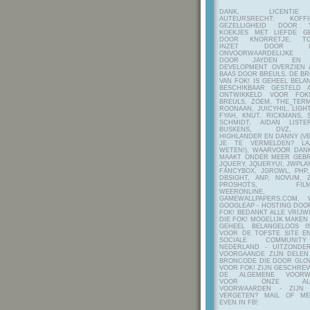
DANK, LICENTI
AUTEURSRECHT: KOF
GEZELLIGHEID DOOR Y
KOEKJES MET LIEFDE G
DOOR KNORRETJE, TO
INZET DOOR ITE
ONVOORWAARDELIJKE 
DOOR JAYDEN EN A
DEVELOPMENT OVERZIEN 
BAAS DOOR BREULS. DE B
VAN FOK! IS GEHEEL BEL
BESCHIKBAAR GESTELD 
ONTWIKKELD VOOR FOK
BREULS, ZOEM, THE_TERM
ROONAAN, JUICYHIL, LIGHT
FYAH, KNUT, RICKMANS, 
SCHMIDT, AIDAN LIST
BUSKENS, DVZ, H
HIGHLANDER EN DANNY (V
JE TE VERMELDEN? LA
WETEN!), WAARVOOR DANK
MAAKT ONDER MEER GEBR
JQUERY, JQUERYUI, JWPLAY
FANCYBOX, JGROWL, PHP,
DBSIGHT, ANP, NOVUM, Z
PROSHOTS, FILMTO
WEERONLINE, K
GAMEWALLPAPERS.COM, 
GOOGLEAP - HOSTING DOO
FOK! BEDANKT ALLE VRIJW
DIE FOK! MOGELIJK MAKEN
GEHEEL BELANGELOOS I
VOOR DE TOFSTE SITE E
SOCIALE COMMUNIT
NEDERLAND - UITZONDE
VOORGAANDE ZIJN DELEN
BRONCODE DIE DOOR GL
VOOR FOK! ZIJN GESCHRE
DE ALGEMENE VOORW
VOOR ONZE ALG
VOORWAARDEN - ZIJN
VERGETEN? MAIL OF M
EVEN IN FB!