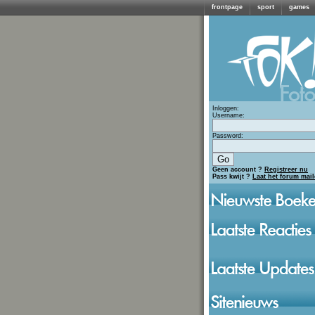
frontpage
sport
games
Inloggen:
Username:
Password:
Geen account ?
Registreer nu
Pass kwijt ?
Laat het forum mai