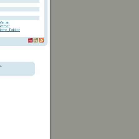
Werner
Werner
ieme_Fokker
.