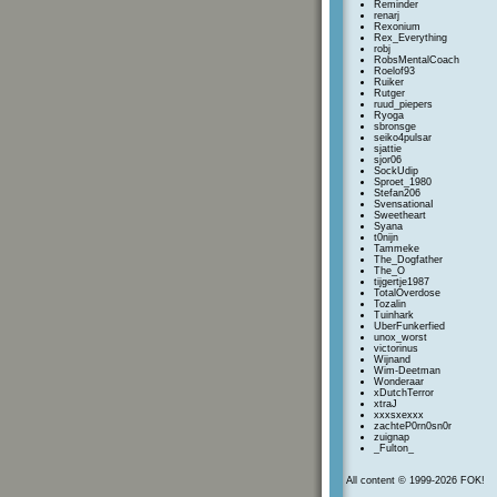
Reminder
renarj
Rexonium
Rex_Everything
robj
RobsMentalCoach
Roelof93
Ruiker
Rutger
ruud_piepers
Ryoga
sbronsge
seiko4pulsar
sjattie
sjor06
SockUdip
Sproet_1980
Stefan206
SvensationaI
Sweetheart
Syana
t0nijn
Tammeke
The_Dogfather
The_O
tijgertje1987
TotalOverdose
Tozalin
Tuinhark
UberFunkerfied
unox_worst
victorinus
Wijnand
Wim-Deetman
Wonderaar
xDutchTerror
xtraJ
xxxsxexxx
zachteP0rn0sn0r
zuignap
_Fulton_
All content © 1999-2026 FOK!