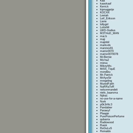
Kaa
kaaskaaf
Kerrick
kipnuggetje
KOCAX
Leetah
Leif_Erikson
Liene
lollygirl
Lotte94
LWD-Godius
M3THoD_MAN
mai.b
maji
majinbil
markvds
marstex81
matrix0070
matrix0070078
McBernie
Micha2
miesa
MikeyMo.
MiSS_TiquE
mondieu
Mr.Patrick
MrAyeSir
mregeling
MutedFaith
NaRRaToR
nelsonmandeli
niels_baarsma
Njilrac
no-use-for-a-name
Nork
p0k3rf4c3
Pandabier
Parawyf
Plaapje
PurePoisonPerfume
qubasta
Radiowood
Raisk
ReGuLuS
Reinaldo