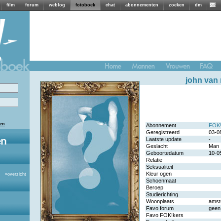
film
forum
weblog
fotoboek
chat
abonnementen
zoeken
dm
john van
len
Abonnement
FOK!
Geregistreerd
03-0
Laatste update
-
Geslacht
Man
Geboortedatum
10-0
Relatie
Seksualiteit
Kleur ogen
»
overzicht
Schoenmaat
Beroep
Studierichting
Woonplaats
amst
Favo forum
geen
Favo FOK!kers