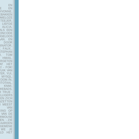
E EN
FIE EN
VONNE,
EBAKKEN
MELOZE
EJER,
LIEFDE
LICIA,
ALS EEN
RONCODE
ANGELOOS
AAN, EN
! DOOR
INATOR,
, FAUX.,
STEPHAN
ER, TOM
MAIL,
ERGETEN
AT HET
! - FOK!
UIK VAN
ER, YUI,
 MYSQL,
OOM.IN,
TAAL,
NMI,
WEBADS,
R TRUE -
ILLIGERS
 EN ZICH
NZETTEN
N MEEST
Y VAN
RING OP
 VAN DE
OWMOUSE
VEN.
- ZIE
AARDEN
EMENE
 WE JE
ELD HET