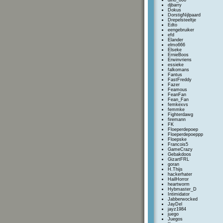
dino_666
djbarry
Dokus
DorstigNijlpaard
Drepelsteeltje
Edto
eengebruiker
efd
Elander
elmo666
Elseke
ErnieBoos
Erwinvriens
essieke
falkomans
Fantus
FastFreddy
Fazer
Feamous
FeanFan
Fean_Fan
femkexvs
femmke
Fighterdawg
firemann
FK
Floeperdepoep
Floeperdepoeppp
Floepske
Francois5
GameCrazy
Gebakdoos
GizartFRL
goran
H.Thijs
hackerhater
HailHorror
heartworm
Hybmaster_D
Intimidator
Jabberwocked
JayDel
jayz1984
juego
Juegos