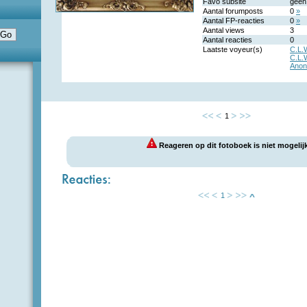
Favo subsite
geen
Aantal forumposts
0
»
Aantal FP-reacties
0
»
Aantal views
3
Aantal reacties
0
Laatste voyeur(s)
C.L.
C.L.
Anon
1
Reageren op dit fotoboek is niet mogelijk
1