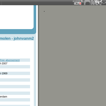
 molen -
johnvanm2
free abonnement
8-2007
5-1969
erdam