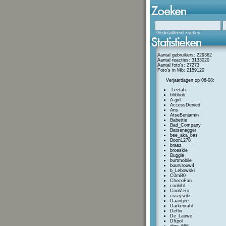
Gedetailleerd zoeken
Aantal gebruikers: 229362
Aantal reacties: 3133020
Aantal foto's: 27273
Foto's in Mb: 2159120
Verjaardagen op 06-08:
-Leetah-
666bob
A-girl
AccessDenied
Ans
AtseBenjamin
Babettie
Bad_Company
Batsenegger
bee_aka_bas
Boon1278
braez
broeskie
Buggle
burtmobile
buurvrouw4
b_Lebowski
C0mB0
ChocoFan
coolnhl
CoolZero
crazysoks
Daantjee
Darkenrahl
Deflin
De_Lauwe
Dftpol