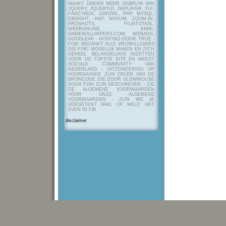
MAAKT ONDER MEER GEBRUIK VAN
JQUERY, JQUERYUI, JWPLAYER, YUI,
FANCYBOX, JGROWL, PHP, MYSQL,
DBSIGHT, ANP, NOVUM, ZOOM.IN,
PROSHOTS, FILMTOTAAL,
WEERONLINE, KNMI,
GAMEWALLPAPERS.COM, WEBADS,
GOOGLEAP - HOSTING DOOR TRUE -
FOK! BEDANKT ALLE VRIJWILLIGERS
DIE FOK! MOGELIJK MAKEN EN ZICH
GEHEEL BELANGELOOS INZETTEN
VOOR DE TOFSTE SITE EN MEEST
SOCIALE COMMUNITY VAN
NEDERLAND - UITZONDERING OP
VOORGAANDE ZIJN DELEN VAN DE
BRONCODE DIE DOOR GLOWMOUSE
VOOR FOK! ZIJN GESCHREVEN.
- ZIE
DE ALGEMENE VOORWAARDEN
VOOR ONZE ALGEMENE
VOORWAARDEN - ZIJN WE JE
VERGETEN? MAIL OF MELD HET
EVEN IN FB!
disclaimer