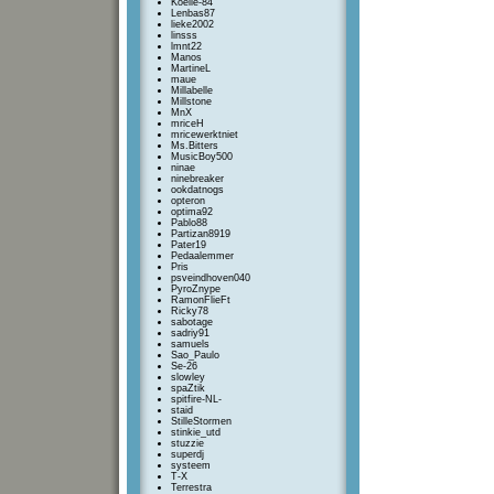
Koelie-84
Lenbas87
lieke2002
linsss
lmnt22
Manos
MartineL
maue
Millabelle
Millstone
MnX
mriceH
mricewerktniet
Ms.Bitters
MusicBoy500
ninae
ninebreaker
ookdatnogs
opteron
optima92
Pablo88
Partizan8919
Pater19
Pedaalemmer
Pris
psveindhoven040
PyroZnype
RamonFlieFt
Ricky78
sabotage
sadriy91
samuels
Sao_Paulo
Se-26
slowley
spaZtik
spitfire-NL-
staid
StilleStormen
stinkie_utd
stuzzie
superdj
systeem
T-X
Terrestra