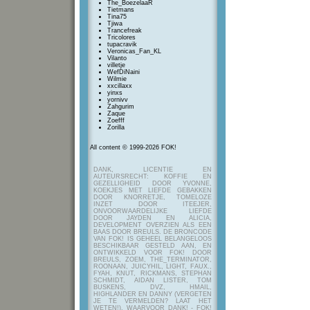
The_BoezelaaR
Tietmans
Tina75
Tjiwa
Trancefreak
Tricolores
tupacravik
Veronicas_Fan_KL
Vilanto
villetje
WefDiNaini
Wilmie
xxcillaxx
yinxs
yornivv
Zahgurim
Zaque
Zoefff
Zorilla
All content © 1999-2026 FOK!
DANK, LICENTIE EN
AUTEURSRECHT: KOFFIE EN
GEZELLIGHEID DOOR YVONNE,
KOEKJES MET LIEFDE GEBAKKEN
DOOR KNORRETJE, TOMELOZE
INZET DOOR ITEEJER,
ONVOORWAARDELIJKE LIEFDE
DOOR JAYDEN EN ALICIA,
DEVELOPMENT OVERZIEN ALS EEN
BAAS DOOR BREULS. DE BRONCODE
VAN FOK! IS GEHEEL BELANGELOOS
BESCHIKBAAR GESTELD AAN, EN
ONTWIKKELD VOOR FOK! DOOR
BREULS, ZOEM, THE_TERMINATOR,
ROONAAN, JUICYHIL, LIGHT, FAUX.,
FYAH, KNUT, RICKMANS, STEPHAN
SCHMIDT, AIDAN LISTER, TOM
BUSKENS, DVZ, HMAIL,
HIGHLANDER EN DANNY (VERGETEN
JE TE VERMELDEN? LAAT HET
WETEN!), WAARVOOR DANK! - FOK!