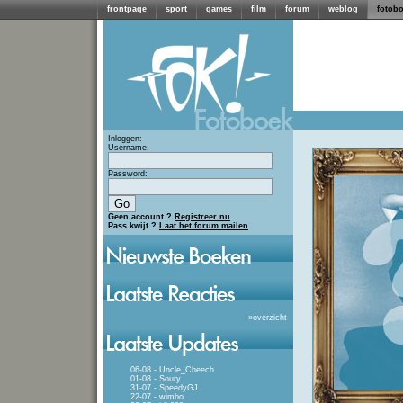
frontpage
sport
games
film
forum
weblog
fotob
Inloggen:
Username:
Password:
Geen account ?
Registreer nu
Pass kwijt ?
Laat het forum mailen
»
overzicht
06-08 - Uncle_Cheech
01-08 - Soury
31-07 - SpeedyGJ
22-07 - wimbo