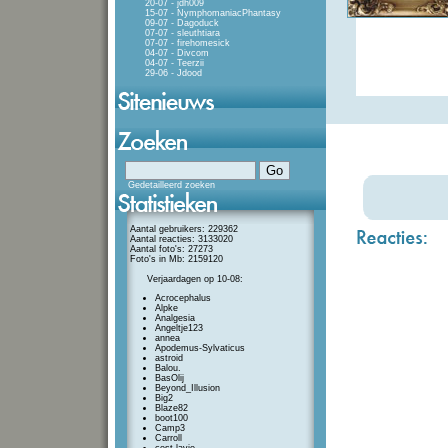
20-07 - jdh009
15-07 - NymphomaniacPhantasy
09-07 - Dagoduck
07-07 - sleuthtiara
07-07 - firehomesick
04-07 - Divcom
04-07 - Teerzii
29-06 - Jdood
Gedetailleerd zoeken
Aantal gebruikers: 229362
Aantal reacties: 3133020
Aantal foto's: 27273
Foto's in Mb: 2159120
Verjaardagen op 10-08:
Acrocephalus
Alpke
Analgesia
Angeltje123
annea
Apodemus-Sylvaticus
astroid
Balou.
BasOlij
Beyond_Illusion
Big2
Blaze82
boot100
Camp3
Carroll