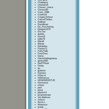
cest-lavie
Chaldama
cheetah18
Choose_choice
Chrome45
Coen_1896
CoolmaX
Cooper-Deluxe
CriticalThinker
DaBoaz
Davidboaz
De_Psycholoog
Djeeper1978
DocTari
duelho
DzervE
eddo79
EllenB
Ellesje
Ephaedra
Famke72
FeEsTbBt
FietsDeur
Garny
Gasontladingslamp
genius995
GetFFReel
Greby
gu
guidooo
Guiness
H2joy.nl
Helenamus
HENEWEERTJE
Hermanus
irritant
jaen
januz
jdonko13
jeroenromate
Jim-Bakkum
Johrizz
Kevin.L
Kleinezus
koelie