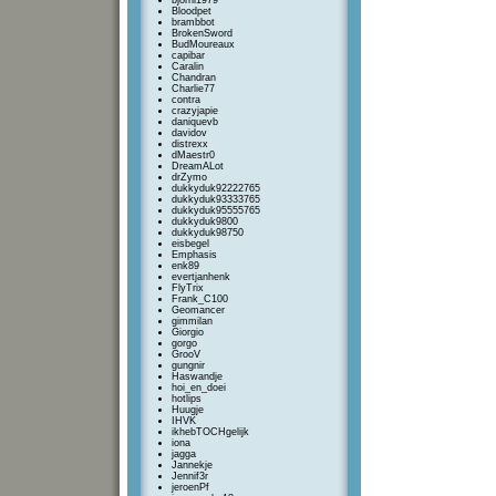
bjorni1979
Bloodpet
brambbot
BrokenSword
BudMoureaux
capibar
Caralin
Chandran
Charlie77
contra
crazyjapie
daniquevb
davidov
distrexx
dMaestr0
DreamALot
drZymo
dukkyduk92222765
dukkyduk93333765
dukkyduk95555765
dukkyduk9800
dukkyduk98750
eisbegel
Emphasis
enk89
evertjanhenk
FlyTrix
Frank_C100
Geomancer
gimmilan
Giorgio
gorgo
GrooV
gungnir
Haswandje
hoi_en_doei
hotlips
Huugje
IHVK
ikhebTOCHgelijk
iona
jagga
Jannekje
Jennif3r
jeroenPf