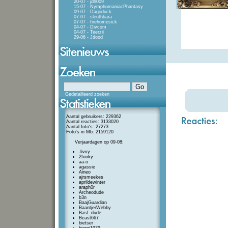
20-07 - jdh009
15-07 - NymphomaniacPhantasy
09-07 - Dagoduck
07-07 - sleuthtiara
07-07 - firehomesick
04-07 - Divcom
04-07 - Teerzii
29-06 - Jdood
Gedetailleerd zoeken
Aantal gebruikers: 229362
Aantal reacties: 3133020
Aantal foto's: 27273
Foto's in Mb: 2159120
Verjaardagen op 09-08:
.livvy
2funky
aa-o
agassie
Aineo
ajrsmeekes
aprildewinter
araph0r
Archeodude
b3n
BaajGuardian
BaantjerWebby
Basf_dude
Beast667
bietser