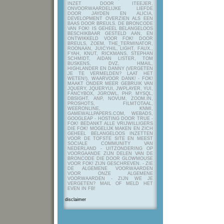
INZET DOOR ITEEJER,
ONVOORWAARDELIJKE LIEFDE
DOOR JAYDEN EN ALICIA,
DEVELOPMENT OVERZIEN ALS EEN
BAAS DOOR BREULS. DE BRONCODE
VAN FOK! IS GEHEEL BELANGELOOS
BESCHIKBAAR GESTELD AAN, EN
ONTWIKKELD VOOR FOK! DOOR
BREULS, ZOEM, THE_TERMINATOR,
ROONAAN, JUICYHIL, LIGHT, FAUX.,
FYAH, KNUT, RICKMANS, STEPHAN
SCHMIDT, AIDAN LISTER, TOM
BUSKENS, DVZ, HMAIL,
HIGHLANDER EN DANNY (VERGETEN
JE TE VERMELDEN? LAAT HET
WETEN!), WAARVOOR DANK! - FOK!
MAAKT ONDER MEER GEBRUIK VAN
JQUERY, JQUERYUI, JWPLAYER, YUI,
FANCYBOX, JGROWL, PHP, MYSQL,
DBSIGHT, ANP, NOVUM, ZOOM.IN,
PROSHOTS, FILMTOTAAL,
WEERONLINE, KNMI,
GAMEWALLPAPERS.COM, WEBADS,
GOOGLEAP - HOSTING DOOR TRUE -
FOK! BEDANKT ALLE VRIJWILLIGERS
DIE FOK! MOGELIJK MAKEN EN ZICH
GEHEEL BELANGELOOS INZETTEN
VOOR DE TOFSTE SITE EN MEEST
SOCIALE COMMUNITY VAN
NEDERLAND - UITZONDERING OP
VOORGAANDE ZIJN DELEN VAN DE
BRONCODE DIE DOOR GLOWMOUSE
VOOR FOK! ZIJN GESCHREVEN.
- ZIE
DE ALGEMENE VOORWAARDEN
VOOR ONZE ALGEMENE
VOORWAARDEN - ZIJN WE JE
VERGETEN? MAIL OF MELD HET
EVEN IN FB!
disclaimer