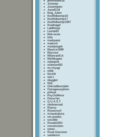
jerommeke18
Jonnetje
Josienepien
Jowell134
King_Julien
Knuffelbeertje16
Knuffelbeertje17
Knuffelbeertje1987
Kruidnagel
LabMeisje
Leonie83
little-essie
lufia
markpatat
markvnl
martijnisgek
Maurice1988
Mazzeur
MilanvanEck
MiniMuppet
mjheijenk
mobster400
mr-miyagi
n00b
NickW
niel-z
nljuggler
Noli.
Onkruidbestrjider
Outrageousphoto
pr0mpt
PsychoMirror
Puma-fan
Q.U.A.S.T.
rainbowroad
Ramsy
Renesmurf
richardzijlstra
ron-anneke
ron1964
Ronald1903
ronvanrutten
rutten
Ruud.Goezinne
sandersm