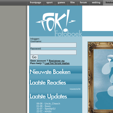
frontpage
sport
games
film
forum
weblog
fotob
Inloggen:
Username:
Password:
Geen account ?
Registreer nu
Pass kwijt ?
Laat het forum mailen
»
overzicht
06-08 - Uncle_Cheech
01-08 - Soury
31-07 - SpeedyGJ
22-07 - wimbo