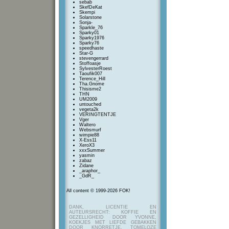
sebab
SkefDeKat
Skempi
Solarstone
Sonja-
Sparkle_76
Sparky01
Sparky1976
Sparky76
speedhaste
Star-G
stevengerrard
Stoffoasje
SylvesterRoest
Taoufik007
Terence_Hill
Tha.Gnome
Thisisme2
THN
UM2009
untouched
vegeta2k
VERINGTENTJE
Vger
Waltero
Websmurf
wimpie88
X-Ess11
XeroX3
xxxSummer
yasmin
zabaz
Zidane
_araphor_
_GdR_
All content © 1999-2026 FOK!
DANK, LICENTIE EN
AUTEURSRECHT: KOFFIE EN
GEZELLIGHEID DOOR YVONNE,
KOEKJES MET LIEFDE GEBAKKEN
DOOR KNORRETJE, TOMELOZE