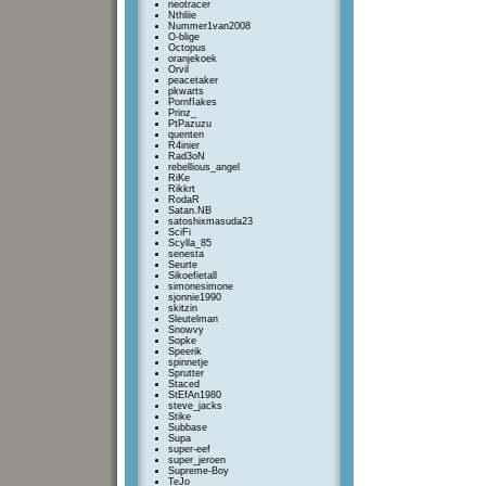
neotracer
Nthliie
Nummer1van2008
O-blige
Octopus
oranjekoek
Orvil
peacetaker
pkwarts
PornfIakes
Prinz_
PtPazuzu
quenten
R4inier
Rad3oN
rebellious_angel
RiKe
Rikkrt
RodaR
Satan.NB
satoshixmasuda23
SciFi
Scylla_85
senesta
Seurte
Sikoefietall
simonesimone
sjonnie1990
skitzin
Sleutelman
Snowvy
Sopke
Speerik
spinnetje
Sprutter
Staced
StEfAn1980
steve_jacks
Stike
Subbase
Supa
super-eef
super_jeroen
Supreme-Boy
TeJo