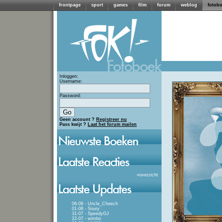
frontpage
sport
games
film
forum
weblog
fotob
Inloggen:
Username:
Password:
Geen account ?
Registreer nu
Pass kwijt ?
Laat het forum mailen
»
overzicht
06-08 - Uncle_Cheech
01-08 - Soury
31-07 - SpeedyGJ
22-07 - wimbo