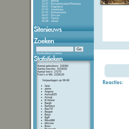
20-07 - jdh009
15-07 - NymphomaniacPhantasy
09-07 - Dagoduck
07-07 - sleuthtiara
07-07 - firehomesick
04-07 - Divcom
04-07 - Teerzii
29-06 - Jdood
Gedetailleerd zoeken
Aantal gebruikers: 229362
Aantal reacties: 3133020
Aantal foto's: 27273
Foto's in Mb: 2159120
Verjaardagen op 08-08:
2pac
aartw
Angony
Aurora025
Aztvgl
B-Sweet
Bargh
Barkleys
BasTD
Beppie
Beun
BgR
Bliss888
blitzrew
Boss