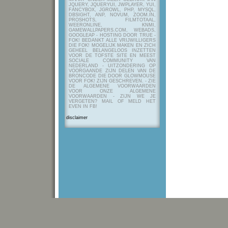
JQUERY, JQUERYUI, JWPLAYER, YUI,
FANCYBOX, JGROWL, PHP, MYSQL,
DBSIGHT, ANP, NOVUM, ZOOM.IN,
PROSHOTS, FILMTOTAAL,
WEERONLINE, KNMI,
GAMEWALLPAPERS.COM, WEBADS,
GOOGLEAP - HOSTING DOOR TRUE -
FOK! BEDANKT ALLE VRIJWILLIGERS
DIE FOK! MOGELIJK MAKEN EN ZICH
GEHEEL BELANGELOOS INZETTEN
VOOR DE TOFSTE SITE EN MEEST
SOCIALE COMMUNITY VAN
NEDERLAND - UITZONDERING OP
VOORGAANDE ZIJN DELEN VAN DE
BRONCODE DIE DOOR GLOWMOUSE
VOOR FOK! ZIJN GESCHREVEN.
- ZIE
DE ALGEMENE VOORWAARDEN
VOOR ONZE ALGEMENE
VOORWAARDEN - ZIJN WE JE
VERGETEN? MAIL OF MELD HET
EVEN IN FB!
disclaimer