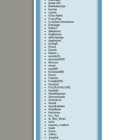
Brannagh
break-kid
Brekebeentje
buckie
canntt
ChocAdelic
CrazyRay
CumbiaColombiana
DaiSaigo
DaKeY
didadurex
Digillusion
dirkertjedap
doghound
DoingK
Droxz
Dwork
Edwin---
eenink03
einstein2005
Elmooo
elvad
espa88
Esteban899
fhorst
Foklore
Freddie555
frisotjuh
FUCKxFAILURE
Garfield
GeileMaarten
Gemaskerde
GotenksS
Goudt
hasnikababa
HolyBean
Humswa
Ice_Tea
Ik_Ben_Brian
insul
iraanse_malloot
Isjiek
Ivoos
J3thro
Jazpkip