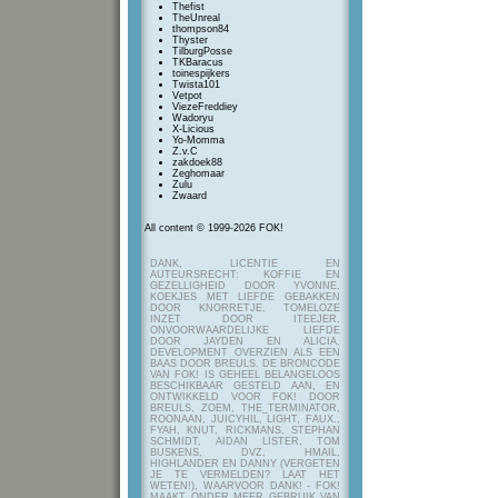
Thefist
TheUnreal
thompson84
Thyster
TilburgPosse
TKBaracus
toinespijkers
Twista101
Vetpot
ViezeFreddiey
Wadoryu
X-Licious
Yo-Momma
Z.v.C
zakdoek88
Zeghomaar
Zulu
Zwaard
All content © 1999-2026 FOK!
DANK, LICENTIE EN
AUTEURSRECHT: KOFFIE EN
GEZELLIGHEID DOOR YVONNE,
KOEKJES MET LIEFDE GEBAKKEN
DOOR KNORRETJE, TOMELOZE
INZET DOOR ITEEJER,
ONVOORWAARDELIJKE LIEFDE
DOOR JAYDEN EN ALICIA,
DEVELOPMENT OVERZIEN ALS EEN
BAAS DOOR BREULS. DE BRONCODE
VAN FOK! IS GEHEEL BELANGELOOS
BESCHIKBAAR GESTELD AAN, EN
ONTWIKKELD VOOR FOK! DOOR
BREULS, ZOEM, THE_TERMINATOR,
ROONAAN, JUICYHIL, LIGHT, FAUX.,
FYAH, KNUT, RICKMANS, STEPHAN
SCHMIDT, AIDAN LISTER, TOM
BUSKENS, DVZ, HMAIL,
HIGHLANDER EN DANNY (VERGETEN
JE TE VERMELDEN? LAAT HET
WETEN!), WAARVOOR DANK! - FOK!
MAAKT ONDER MEER GEBRUIK VAN