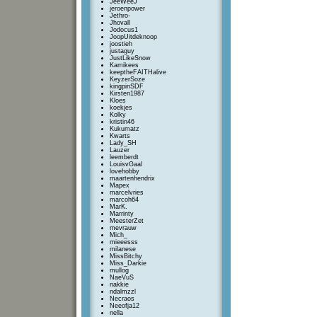
JeeWeeJ
jeroenpower
Jethro-
Jhovall
Jodocus1
JoopUitdeknoop
joostieh
justaguy
JustLikeSnow
Kamikees
keeptheFAITHalive
KeyzerSoze
kingpinSDF
Kirsten1987
Kloes
koekjes
Kolky
kristin46
Kukumatz
Kwarts
Lady_SH
Lauzer
leemberdt
LouisvGaal
lovehobby
maartenhendrix
Mapex
marcelvries
marcoh64
MarK.
Marrinty
MeesterZet
mevrauw
Mich_
mieeesss
milanese
MissBitchy
Miss_Darkie
mullog
NaeVuS
nakkie
ndalmzzl
Necraos
Neeofja12
nella