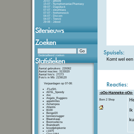
20-07 - jdh009
15-07 - NymphomaniacPhantasy
09-07 - Dagoduck
07-07 - sleuthtiara
07-07 - firehomesick
04-07 - Divcom
04-07 - Teerzii
29-06 - Jdood
Gedetailleerd zoeken
Komt wel een k
Aantal gebruikers: 229362
Aantal reacties: 3133020
Aantal foto's: 27273
Foto's in Mb: 2159120
Verjaardagen op 07-08:
-FLeSH-
ADSL_Speedy
-oOo-Hanneke-oOo-
Anc
Angelo_Ruggiero
He
Born 2 Shop
appelm0es
Ashampea
Atlantis
Ik
B100
Bengel20
benniesnugger
k
Blaatskaap
Boomselecta
Braindeath
broodjekipkerrie
c1975