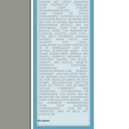
KOEKJES MET LIEFDE GEBAKKEN
DOOR KNORRETJE, TOMELOZE
INZET DOOR ITEEJER,
ONVOORWAARDELIJKE LIEFDE
DOOR JAYDEN EN ALICIA,
DEVELOPMENT OVERZIEN ALS EEN
BAAS DOOR BREULS. DE BRONCODE
VAN FOK! IS GEHEEL BELANGELOOS
BESCHIKBAAR GESTELD AAN, EN
ONTWIKKELD VOOR FOK! DOOR
BREULS, ZOEM, THE_TERMINATOR,
ROONAAN, JUICYHIL, LIGHT, FAUX.,
FYAH, KNUT, RICKMANS, STEPHAN
SCHMIDT, AIDAN LISTER, TOM
BUSKENS, DVZ, HMAIL,
HIGHLANDER EN DANNY (VERGETEN
JE TE VERMELDEN? LAAT HET
WETEN!), WAARVOOR DANK! - FOK!
MAAKT ONDER MEER GEBRUIK VAN
JQUERY, JQUERYUI, JWPLAYER, YUI,
FANCYBOX, JGROWL, PHP, MYSQL,
DBSIGHT, ANP, NOVUM, ZOOM.IN,
PROSHOTS, FILMTOTAAL,
WEERONLINE, KNMI,
GAMEWALLPAPERS.COM, WEBADS,
GOOGLEAP - HOSTING DOOR TRUE -
FOK! BEDANKT ALLE VRIJWILLIGERS
DIE FOK! MOGELIJK MAKEN EN ZICH
GEHEEL BELANGELOOS INZETTEN
VOOR DE TOFSTE SITE EN MEEST
SOCIALE COMMUNITY VAN
NEDERLAND - UITZONDERING OP
VOORGAANDE ZIJN DELEN VAN DE
BRONCODE DIE DOOR GLOWMOUSE
VOOR FOK! ZIJN GESCHREVEN.
- ZIE
DE ALGEMENE VOORWAARDEN
VOOR ONZE ALGEMENE
VOORWAARDEN - ZIJN WE JE
VERGETEN? MAIL OF MELD HET
EVEN IN FB!
disclaimer