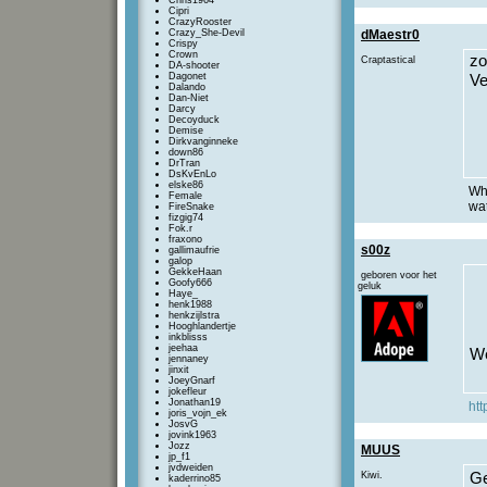
Chris1964
Cipri
CrazyRooster
Crazy_She-Devil
dMaestr0
Crispy
Crown
zo
Craptastical
DA-shooter
Dagonet
Ve
Dalando
Dan-Niet
Darcy
Decoyduck
Demise
Dirkvanginneke
down86
DrTran
DsKvEnLo
elske86
Whe
Female
wat
FireSnake
fizgig74
Fok.r
fraxono
s00z
gallimaufrie
galop
GekkeHaan
geboren voor het
Goofy666
geluk
Haye_
henk1988
henkzijlstra
Hooghlandertje
inkblisss
jeehaa
We
jennaney
jinxit
JoeyGnarf
jokefleur
Jonathan19
htt
joris_vojn_ek
JosvG
jovink1963
Jozz
MUUS
jp_f1
jvdweiden
Kiwi.
Ge
kaderrino85