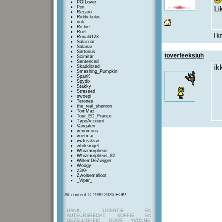
POILover
Poit
Li
Recaro
Riddickulus
rink
Rishie
Roef
I k
Ronald123
Salacnar
Salanar
Sartorius
toverfeeksjuh
Scimitar
Sentenced
ik
Skaddicted
Smashing_Pumpkin
SpanK
Spydix
Stakky
Stressed
swoepi
Terones
the_real_shenron
TomMaz
Tour_ED_France
TypoAccount
Vangalen
venomous
voetmar
vwfreakvw
whiteangel
Whizmorpheus
Whizmorpheus_82
WillemDeZwijger
Woogy
z3r0-
Zwolsemalloot
_Viper_
All content © 1999-2026 FOK!
DANK, LICENTIE EN
AUTEURSRECHT: KOFFIE EN
GEZELLIGHEID DOOR YVONNE,