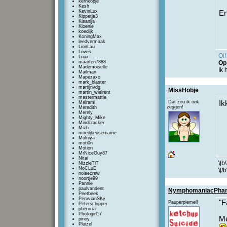
kernkopje
Kesh
KevinLux
En
Kippetje3
Kisanija
Kloenie
koedijk
KoningMax
leedvermaak
LionLau
Loves
Oi!
Luux
maarten7888
O
Mademoiselle
Ik 
Mailman
Mapezaxo
mark_blaster
martijnvdg
MissHobje
martin_wielrent
mastermattie
Dat zou ik ook
Ik
Meirami
zeggen!
Meredith
Merely
Mighty_Mike
Mindcracker
Mizh
moeiljkeusername
Molniya
moti0n
Motion
MrNiceGuy87
Nitai
\[b
NizzleTiT
NoCLuE
\[/b
noisecrew
noortje99
Pannie
paulvandent
NymphomaniacPhan
Peetbeek
PeruvianSKy
"F
Pauperpiemel!
Peterschipper
phenicia
Photogirl17
Me
pinoy
Pluizel