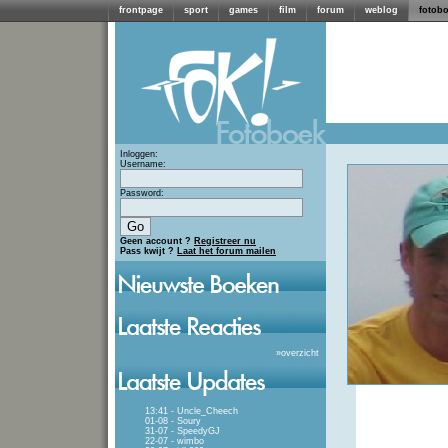
frontpage
sport
games
film
forum
weblog
fotob
Inloggen:
Username:
Password:
Geen account ?
Registreer nu
Pass kwijt ?
Laat het forum mailen
»
overzicht
13:41 - Uncle_Cheech
01-08 - Soury
31-07 - SpeedyGJ
22-07 - wimbo