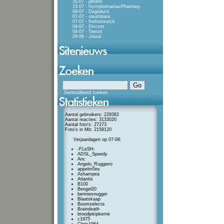
20-07 - jdh009
15-07 - NymphomaniacPhantasy
09-07 - Dagoduck
07-07 - sleuthtiara
07-07 - firehomesick
04-07 - Divcom
04-07 - Teerzii
29-06 - Jdood
Gedetailleerd zoeken
Aantal gebruikers: 229362
Aantal reacties: 3133020
Aantal foto's: 27273
Foto's in Mb: 2159120
Verjaardagen op 07-08:
-FLeSH-
ADSL_Speedy
Anc
Angelo_Ruggiero
appelm0es
Ashampea
Atlantis
B100
Bengel20
benniesnugger
Blaatskaap
Boomselecta
Braindeath
broodjekipkerrie
c1975