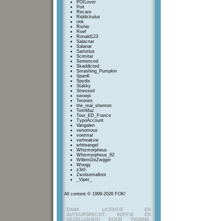
POILover
Poit
Recaro
Riddickulus
rink
Rishie
Roef
Ronald123
Salacnar
Salanar
Sartorius
Scimitar
Sentenced
Skaddicted
Smashing_Pumpkin
SpanK
Spydix
Stakky
Stressed
swoepi
Terones
the_real_shenron
TomMaz
Tour_ED_France
TypoAccount
Vangalen
venomous
voetmar
vwfreakvw
whiteangel
Whizmorpheus
Whizmorpheus_82
WillemDeZwijger
Woogy
z3r0-
Zwolsemalloot
_Viper_
All content © 1999-2026 FOK!
DANK, LICENTIE EN
AUTEURSRECHT: KOFFIE EN
GEZELLIGHEID DOOR YVONNE,