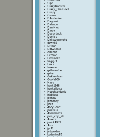
Chris1964
Cipri
CrazyRooster
Crazy_She-Devil
Crispy
Crown
DA-shooter
Dagonet
Dalando
Dan-Niet
Darcy
Decoyduck
Demise
Dirkvanginneke
down86
DrTran
DsKvEnLo
elske86
Female
FireSnake
fizgig74
Fok.r
fraxono
gallimaufrie
galop
GekkeHaan
Goofy666
Haye_
henk1988
henkzijlstra
Hooghlandertje
inkblisss
jeehaa
jennaney
jinxit
JoeyGnarf
jokefleur
Jonathan19
joris_vojn_ek
JosvG
jovink1963
Jozz
jp_f1
jvdweiden
kaderrino85