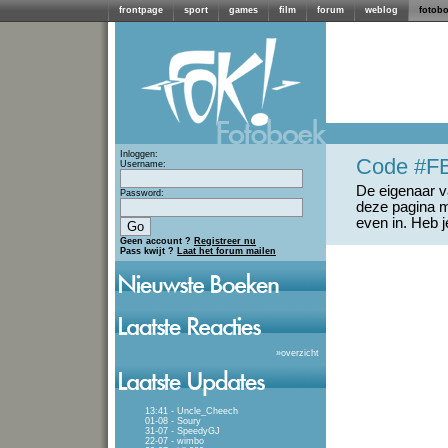
frontpage
sport
games
film
forum
weblog
fotob
Inloggen:
Code #F
Username:
De eigenaar va
Password:
deze pagina m
even in. Heb 
Geen account ?
Registreer nu
Pass kwijt ?
Laat het forum mailen
»
overzicht
13:41 - Uncle_Cheech
01-08 - Soury
31-07 - SpeedyGJ
22-07 - wimbo