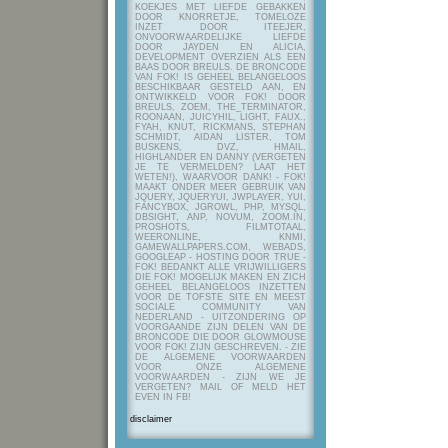
KOEKJES MET LIEFDE GEBAKKEN
DOOR KNORRETJE, TOMELOZE
INZET DOOR ITEEJER,
ONVOORWAARDELIJKE LIEFDE
DOOR JAYDEN EN ALICIA,
DEVELOPMENT OVERZIEN ALS EEN
BAAS DOOR BREULS. DE BRONCODE
VAN FOK! IS GEHEEL BELANGELOOS
BESCHIKBAAR GESTELD AAN, EN
ONTWIKKELD VOOR FOK! DOOR
BREULS, ZOEM, THE_TERMINATOR,
ROONAAN, JUICYHIL, LIGHT, FAUX.,
FYAH, KNUT, RICKMANS, STEPHAN
SCHMIDT, AIDAN LISTER, TOM
BUSKENS, DVZ, HMAIL,
HIGHLANDER EN DANNY (VERGETEN
JE TE VERMELDEN? LAAT HET
WETEN!), WAARVOOR DANK! - FOK!
MAAKT ONDER MEER GEBRUIK VAN
JQUERY, JQUERYUI, JWPLAYER, YUI,
FANCYBOX, JGROWL, PHP, MYSQL,
DBSIGHT, ANP, NOVUM, ZOOM.IN,
PROSHOTS, FILMTOTAAL,
WEERONLINE, KNMI,
GAMEWALLPAPERS.COM, WEBADS,
GOOGLEAP - HOSTING DOOR TRUE -
FOK! BEDANKT ALLE VRIJWILLIGERS
DIE FOK! MOGELIJK MAKEN EN ZICH
GEHEEL BELANGELOOS INZETTEN
VOOR DE TOFSTE SITE EN MEEST
SOCIALE COMMUNITY VAN
NEDERLAND - UITZONDERING OP
VOORGAANDE ZIJN DELEN VAN DE
BRONCODE DIE DOOR GLOWMOUSE
VOOR FOK! ZIJN GESCHREVEN.
- ZIE
DE ALGEMENE VOORWAARDEN
VOOR ONZE ALGEMENE
VOORWAARDEN - ZIJN WE JE
VERGETEN? MAIL OF MELD HET
EVEN IN FB!
disclaimer