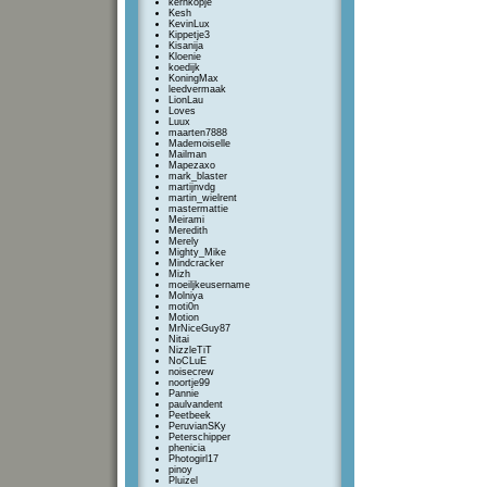
kernkopje
Kesh
KevinLux
Kippetje3
Kisanija
Kloenie
koedijk
KoningMax
leedvermaak
LionLau
Loves
Luux
maarten7888
Mademoiselle
Mailman
Mapezaxo
mark_blaster
martijnvdg
martin_wielrent
mastermattie
Meirami
Meredith
Merely
Mighty_Mike
Mindcracker
Mizh
moeiljkeusername
Molniya
moti0n
Motion
MrNiceGuy87
Nitai
NizzleTiT
NoCLuE
noisecrew
noortje99
Pannie
paulvandent
Peetbeek
PeruvianSKy
Peterschipper
phenicia
Photogirl17
pinoy
Pluizel