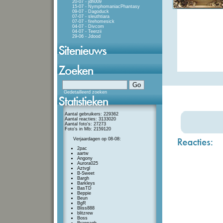
20-07 - jdh009
15-07 - NymphomaniacPhantasy
09-07 - Dagoduck
07-07 - sleuthtiara
07-07 - firehomesick
04-07 - Divcom
04-07 - Teerzii
29-06 - Jdood
Gedetailleerd zoeken
Aantal gebruikers: 229362
Aantal reacties: 3133020
Aantal foto's: 27273
Foto's in Mb: 2159120
Verjaardagen op 08-08:
2pac
aartw
Angony
Aurora025
Aztvgl
B-Sweet
Bargh
Barkleys
BasTD
Beppie
Beun
BgR
Bliss888
blitzrew
Boss