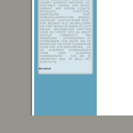
JQUERY, JQUERYUI, JWPLAYER, YUI,
FANCYBOX, JGROWL, PHP, MYSQL,
DBSIGHT, ANP, NOVUM, ZOOM.IN,
PROSHOTS, FILMTOTAAL,
WEERONLINE, KNMI,
GAMEWALLPAPERS.COM, WEBADS,
GOOGLEAP - HOSTING DOOR TRUE -
FOK! BEDANKT ALLE VRIJWILLIGERS
DIE FOK! MOGELIJK MAKEN EN ZICH
GEHEEL BELANGELOOS INZETTEN
VOOR DE TOFSTE SITE EN MEEST
SOCIALE COMMUNITY VAN
NEDERLAND - UITZONDERING OP
VOORGAANDE ZIJN DELEN VAN DE
BRONCODE DIE DOOR GLOWMOUSE
VOOR FOK! ZIJN GESCHREVEN.
- ZIE
DE ALGEMENE VOORWAARDEN
VOOR ONZE ALGEMENE
VOORWAARDEN - ZIJN WE JE
VERGETEN? MAIL OF MELD HET
EVEN IN FB!
disclaimer