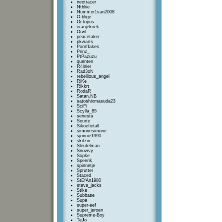
neotracer
Nthliie
Nummer1van2008
O-blige
Octopus
oranjekoek
Orvil
peacetaker
pkwarts
PornfIakes
Prinz_
PtPazuzu
quenten
R4inier
Rad3oN
rebellious_angel
RiKe
Rikkrt
RodaR
Satan.NB
satoshixmasuda23
SciFi
Scylla_85
senesta
Seurte
Sikoefietall
simonesimone
sjonnie1990
skitzin
Sleutelman
Snowvy
Sopke
Speerik
spinnetje
Sprutter
Staced
StEfAn1980
steve_jacks
Stike
Subbase
Supa
super-eef
super_jeroen
Supreme-Boy
TeJo