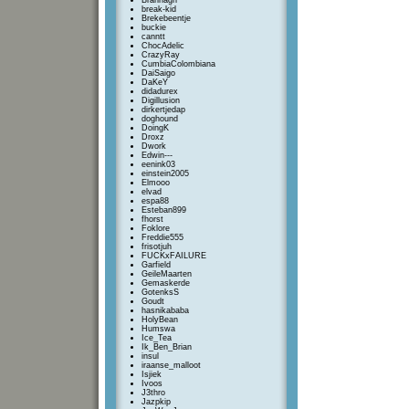
Brannagh
break-kid
Brekebeentje
buckie
canntt
ChocAdelic
CrazyRay
CumbiaColombiana
DaiSaigo
DaKeY
didadurex
Digillusion
dirkertjedap
doghound
DoingK
Droxz
Dwork
Edwin---
eenink03
einstein2005
Elmooo
elvad
espa88
Esteban899
fhorst
Foklore
Freddie555
frisotjuh
FUCKxFAILURE
Garfield
GeileMaarten
Gemaskerde
GotenksS
Goudt
hasnikababa
HolyBean
Humswa
Ice_Tea
Ik_Ben_Brian
insul
iraanse_malloot
Isjiek
Ivoos
J3thro
Jazpkip