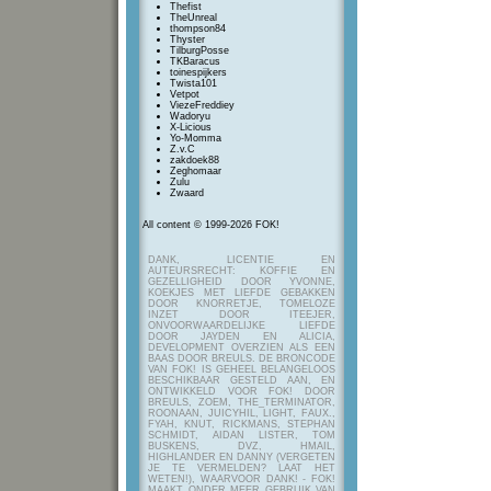
Thefist
TheUnreal
thompson84
Thyster
TilburgPosse
TKBaracus
toinespijkers
Twista101
Vetpot
ViezeFreddiey
Wadoryu
X-Licious
Yo-Momma
Z.v.C
zakdoek88
Zeghomaar
Zulu
Zwaard
All content © 1999-2026 FOK!
DANK, LICENTIE EN
AUTEURSRECHT: KOFFIE EN
GEZELLIGHEID DOOR YVONNE,
KOEKJES MET LIEFDE GEBAKKEN
DOOR KNORRETJE, TOMELOZE
INZET DOOR ITEEJER,
ONVOORWAARDELIJKE LIEFDE
DOOR JAYDEN EN ALICIA,
DEVELOPMENT OVERZIEN ALS EEN
BAAS DOOR BREULS. DE BRONCODE
VAN FOK! IS GEHEEL BELANGELOOS
BESCHIKBAAR GESTELD AAN, EN
ONTWIKKELD VOOR FOK! DOOR
BREULS, ZOEM, THE_TERMINATOR,
ROONAAN, JUICYHIL, LIGHT, FAUX.,
FYAH, KNUT, RICKMANS, STEPHAN
SCHMIDT, AIDAN LISTER, TOM
BUSKENS, DVZ, HMAIL,
HIGHLANDER EN DANNY (VERGETEN
JE TE VERMELDEN? LAAT HET
WETEN!), WAARVOOR DANK! - FOK!
MAAKT ONDER MEER GEBRUIK VAN