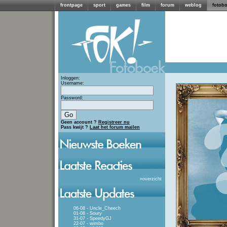
frontpage
sport
games
film
forum
weblog
fotob
Inloggen:
Username:
Password:
Geen account ?
Registreer nu
Pass kwijt ?
Laat het forum mailen
»
overzicht
06-08 - Uncle_Cheech
01-08 - Soury
31-07 - SpeedyGJ
22-07 - wimbo