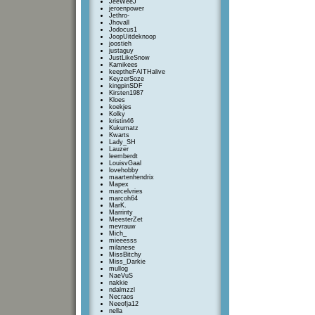
JeeWeeJ
jeroenpower
Jethro-
Jhovall
Jodocus1
JoopUitdeknoop
joostieh
justaguy
JustLikeSnow
Kamikees
keeptheFAITHalive
KeyzerSoze
kingpinSDF
Kirsten1987
Kloes
koekjes
Kolky
kristin46
Kukumatz
Kwarts
Lady_SH
Lauzer
leemberdt
LouisvGaal
lovehobby
maartenhendrix
Mapex
marcelvries
marcoh64
MarK.
Marrinty
MeesterZet
mevrauw
Mich_
mieeesss
milanese
MissBitchy
Miss_Darkie
mullog
NaeVuS
nakkie
ndalmzzl
Necraos
Neeofja12
nella