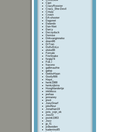
Chris1964
Cipri
CrazyRooster
Crazy_She-Devil
Crispy
Crown
DA-shooter
Dagonet
Dalando
Dan-Niet
Darcy
Decoyduck
Demise
Dirkvanginneke
down86
DrTran
DsKvEnLo
elske86
Female
FireSnake
fizgig74
Fok.r
fraxono
gallimaufrie
galop
GekkeHaan
Goofy666
Haye_
henk1988
henkzijlstra
Hooghlandertje
inkblisss
jeehaa
jennaney
jinxit
JoeyGnarf
jokefleur
Jonathan19
joris_vojn_ek
JosvG
jovink1963
Jozz
jp_f1
jvdweiden
kaderrino85