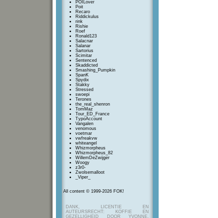
POILover
Poit
Recaro
Riddickulus
rink
Rishie
Roef
Ronald123
Salacnar
Salanar
Sartorius
Scimitar
Sentenced
Skaddicted
Smashing_Pumpkin
SpanK
Spydix
Stakky
Stressed
swoepi
Terones
the_real_shenron
TomMaz
Tour_ED_France
TypoAccount
Vangalen
venomous
voetmar
vwfreakvw
whiteangel
Whizmorpheus
Whizmorpheus_82
WillemDeZwijger
Woogy
z3r0-
Zwolsemalloot
_Viper_
All content © 1999-2026 FOK!
DANK, LICENTIE EN
AUTEURSRECHT: KOFFIE EN
GEZELLIGHEID DOOR YVONNE,