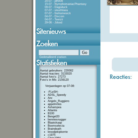
20-07 - jdh009
15-07 - NymphomaniacPhantasy
09-07 - Dagoduck
07-07 - sleuthtiara
07-07 - firehomesick
04-07 - Divcom
04-07 - Teerzii
29-06 - Jdood
Gedetailleerd zoeken
Aantal gebruikers: 229362
Aantal reacties: 3133020
Aantal foto's: 27273
Foto's in Mb: 2159120
Verjaardagen op 07-08:
-FLeSH-
ADSL_Speedy
Anc
Angelo_Ruggiero
appelm0es
Ashampea
Atlantis
B100
Bengel20
benniesnugger
Blaatskaap
Boomselecta
Braindeath
broodjekipkerrie
c1975