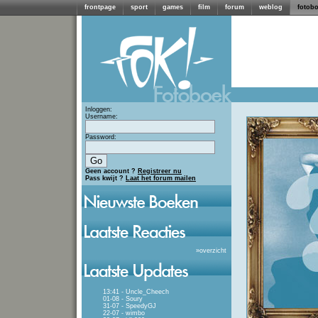
frontpage
sport
games
film
forum
weblog
fotob
Inloggen:
Username:
Password:
Geen account ?
Registreer nu
Pass kwijt ?
Laat het forum mailen
»
overzicht
13:41 - Uncle_Cheech
01-08 - Soury
31-07 - SpeedyGJ
22-07 - wimbo