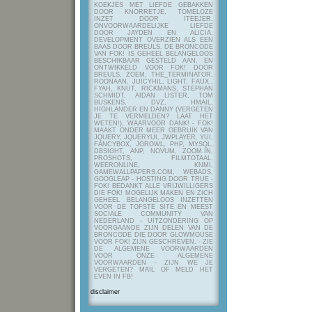
KOEKJES MET LIEFDE GEBAKKEN
DOOR KNORRETJE, TOMELOZE
INZET DOOR ITEEJER,
ONVOORWAARDELIJKE LIEFDE
DOOR JAYDEN EN ALICIA,
DEVELOPMENT OVERZIEN ALS EEN
BAAS DOOR BREULS. DE BRONCODE
VAN FOK! IS GEHEEL BELANGELOOS
BESCHIKBAAR GESTELD AAN, EN
ONTWIKKELD VOOR FOK! DOOR
BREULS, ZOEM, THE_TERMINATOR,
ROONAAN, JUICYHIL, LIGHT, FAUX.,
FYAH, KNUT, RICKMANS, STEPHAN
SCHMIDT, AIDAN LISTER, TOM
BUSKENS, DVZ, HMAIL,
HIGHLANDER EN DANNY (VERGETEN
JE TE VERMELDEN? LAAT HET
WETEN!), WAARVOOR DANK! - FOK!
MAAKT ONDER MEER GEBRUIK VAN
JQUERY, JQUERYUI, JWPLAYER, YUI,
FANCYBOX, JGROWL, PHP, MYSQL,
DBSIGHT, ANP, NOVUM, ZOOM.IN,
PROSHOTS, FILMTOTAAL,
WEERONLINE, KNMI,
GAMEWALLPAPERS.COM, WEBADS,
GOOGLEAP - HOSTING DOOR TRUE -
FOK! BEDANKT ALLE VRIJWILLIGERS
DIE FOK! MOGELIJK MAKEN EN ZICH
GEHEEL BELANGELOOS INZETTEN
VOOR DE TOFSTE SITE EN MEEST
SOCIALE COMMUNITY VAN
NEDERLAND - UITZONDERING OP
VOORGAANDE ZIJN DELEN VAN DE
BRONCODE DIE DOOR GLOWMOUSE
VOOR FOK! ZIJN GESCHREVEN.
- ZIE
DE ALGEMENE VOORWAARDEN
VOOR ONZE ALGEMENE
VOORWAARDEN - ZIJN WE JE
VERGETEN? MAIL OF MELD HET
EVEN IN FB!
disclaimer