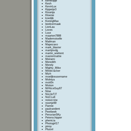
kernkopje
Kesh
KevinLux
Kippetje3
Kisanija
Kloenie
koedijk
KoningMax
leedvermaak
LionLau
Loves
Luux
maarten7888
Mademoiselle
Mailman
Mapezaxo
mark_blaster
martijnvdg
martin_wielrent
mastermattie
Meirami
Meredith
Merely
Mighty_Mike
Mindcracker
Mizh
moeiljkeusername
Molniya
moti0n
Motion
MrNiceGuy87
Nitai
NizzleTiT
NoCLuE
noisecrew
noortje99
Pannie
paulvandent
Peetbeek
PeruvianSKy
Peterschipper
phenicia
Photogirl17
pinoy
Pluizel