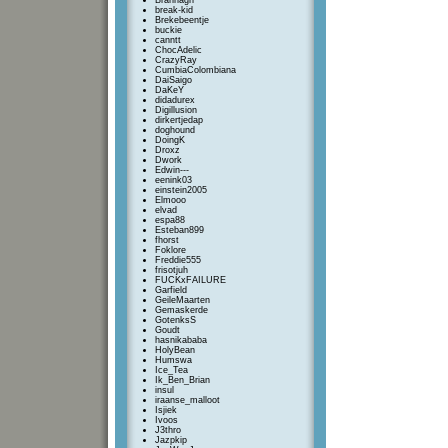
Brannagh
break-kid
Brekebeentje
buckie
canntt
ChocAdelic
CrazyRay
CumbiaColombiana
DaiSaigo
DaKeY
didadurex
Digillusion
dirkertjedap
doghound
DoingK
Droxz
Dwork
Edwin---
eenink03
einstein2005
Elmooo
elvad
espa88
Esteban899
fhorst
Foklore
Freddie555
frisotjuh
FUCKxFAILURE
Garfield
GeileMaarten
Gemaskerde
GotenksS
Goudt
hasnikababa
HolyBean
Humswa
Ice_Tea
Ik_Ben_Brian
insul
iraanse_malloot
Isjiek
Ivoos
J3thro
Jazpkip