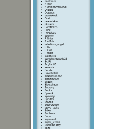
neotracer
Nthliie
Nummer1van2008
O-blige
Octopus
oranjekoek
Orvil
peacetaker
pkwarts
PornfIakes
Prinz_
PtPazuzu
quenten
R4inier
Rad3oN
rebellious_angel
RiKe
Rikkrt
RodaR
Satan.NB
satoshixmasuda23
SciFi
Scylla_85
senesta
Seurte
Sikoefietall
simonesimone
sjonnie1990
skitzin
Sleutelman
Snowvy
Sopke
Speerik
spinnetje
Sprutter
Staced
StEfAn1980
steve_jacks
Stike
Subbase
Supa
super-eef
super_jeroen
Supreme-Boy
TeJo