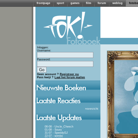
frontpage
sport
games
film
forum
weblog
fotob
Inloggen:
Username:
Password:
Geen account ?
Registreer nu
Pass kwijt ?
Laat het forum mailen
»
overzicht
06-08 - Uncle_Cheech
01-08 - Soury
31-07 - SpeedyGJ
22-07 - wimbo