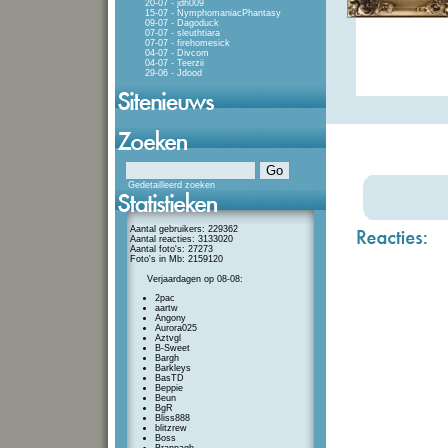
20-07 - jdh009
15-07 - NymphomaniacPhantasy
09-07 - Dagoduck
07-07 - sleuthtiara
07-07 - firehomesick
04-07 - Divcom
04-07 - Teerzii
29-06 - Jdood
Gedetailleerd zoeken
Aantal gebruikers: 229362
Aantal reacties: 3133020
Aantal foto's: 27273
Foto's in Mb: 2159120
Verjaardagen op 08-08:
2pac
aartw
Angony
Aurora025
Aztvgl
B-Sweet
Bargh
Barkleys
BasTD
Beppie
Beun
BgR
Bliss888
blitzrew
Boss