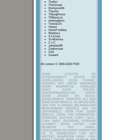
Thefist
TheUnreal
thompson84
Thyster
TilburgPosse
TKBaracus
toinespijkers
Twista101
Vetpot
ViezeFreddiey
Wadoryu
X-Licious
Yo-Momma
Z.v.C
zakdoek88
Zeghomaar
Zulu
Zwaard
All content © 1999-2026 FOK!
DANK, LICENTIE EN
AUTEURSRECHT: KOFFIE EN
GEZELLIGHEID DOOR YVONNE,
KOEKJES MET LIEFDE GEBAKKEN
DOOR KNORRETJE, TOMELOZE
INZET DOOR ITEEJER,
ONVOORWAARDELIJKE LIEFDE
DOOR JAYDEN EN ALICIA,
DEVELOPMENT OVERZIEN ALS EEN
BAAS DOOR BREULS. DE BRONCODE
VAN FOK! IS GEHEEL BELANGELOOS
BESCHIKBAAR GESTELD AAN, EN
ONTWIKKELD VOOR FOK! DOOR
BREULS, ZOEM, THE_TERMINATOR,
ROONAAN, JUICYHIL, LIGHT, FAUX.,
FYAH, KNUT, RICKMANS, STEPHAN
SCHMIDT, AIDAN LISTER, TOM
BUSKENS, DVZ, HMAIL,
HIGHLANDER EN DANNY (VERGETEN
JE TE VERMELDEN? LAAT HET
WETEN!), WAARVOOR DANK! - FOK!
MAAKT ONDER MEER GEBRUIK VAN