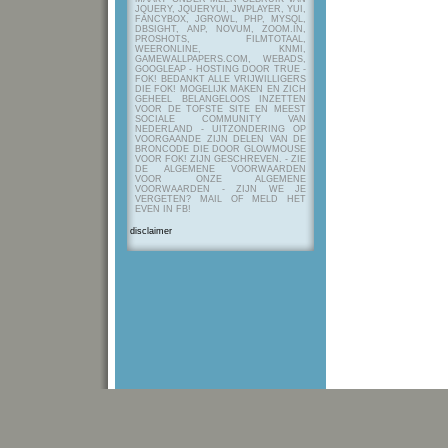
JQUERY, JQUERYUI, JWPLAYER, YUI,
FANCYBOX, JGROWL, PHP, MYSQL,
DBSIGHT, ANP, NOVUM, ZOOM.IN,
PROSHOTS, FILMTOTAAL,
WEERONLINE, KNMI,
GAMEWALLPAPERS.COM, WEBADS,
GOOGLEAP - HOSTING DOOR TRUE -
FOK! BEDANKT ALLE VRIJWILLIGERS
DIE FOK! MOGELIJK MAKEN EN ZICH
GEHEEL BELANGELOOS INZETTEN
VOOR DE TOFSTE SITE EN MEEST
SOCIALE COMMUNITY VAN
NEDERLAND - UITZONDERING OP
VOORGAANDE ZIJN DELEN VAN DE
BRONCODE DIE DOOR GLOWMOUSE
VOOR FOK! ZIJN GESCHREVEN.
- ZIE
DE ALGEMENE VOORWAARDEN
VOOR ONZE ALGEMENE
VOORWAARDEN - ZIJN WE JE
VERGETEN? MAIL OF MELD HET
EVEN IN FB!
disclaimer