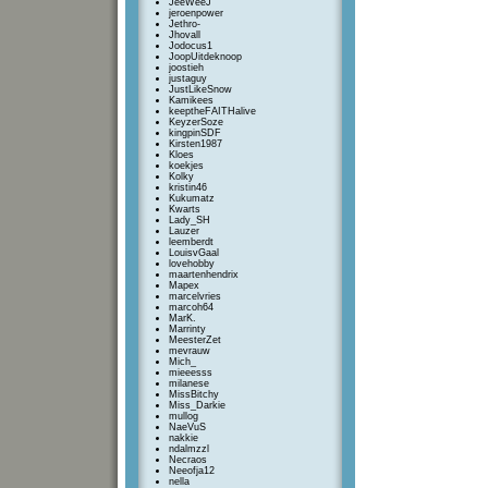
JeeWeeJ
jeroenpower
Jethro-
Jhovall
Jodocus1
JoopUitdeknoop
joostieh
justaguy
JustLikeSnow
Kamikees
keeptheFAITHalive
KeyzerSoze
kingpinSDF
Kirsten1987
Kloes
koekjes
Kolky
kristin46
Kukumatz
Kwarts
Lady_SH
Lauzer
leemberdt
LouisvGaal
lovehobby
maartenhendrix
Mapex
marcelvries
marcoh64
MarK.
Marrinty
MeesterZet
mevrauw
Mich_
mieeesss
milanese
MissBitchy
Miss_Darkie
mullog
NaeVuS
nakkie
ndalmzzl
Necraos
Neeofja12
nella