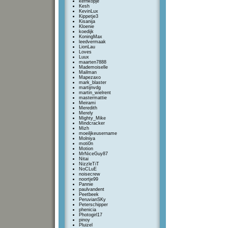
kernkopje
Kesh
KevinLux
Kippetje3
Kisanija
Kloenie
koedijk
KoningMax
leedvermaak
LionLau
Loves
Luux
maarten7888
Mademoiselle
Mailman
Mapezaxo
mark_blaster
martijnvdg
martin_wielrent
mastermattie
Meirami
Meredith
Merely
Mighty_Mike
Mindcracker
Mizh
moeiljkeusername
Molniya
moti0n
Motion
MrNiceGuy87
Nitai
NizzleTiT
NoCLuE
noisecrew
noortje99
Pannie
paulvandent
Peetbeek
PeruvianSKy
Peterschipper
phenicia
Photogirl17
pinoy
Pluizel