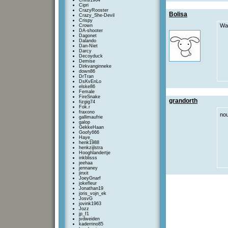
Chris1964
Cipri
CrazyRooster
Bolisa
Crazy_She-Devil
Crispy
Wa
Crown
DA-shooter
Dagonet
Dalando
Dan-Niet
Darcy
Decoyduck
Demise
Dirkvanginneke
down86
DrTran
DsKvEnLo
elske86
Female
FireSnake
grandorth
fizgig74
Fok.r
fraxono
nou
gallimaufrie
galop
GekkeHaan
Goofy666
Haye_
henk1988
henkzijlstra
Hooghlandertje
inkblisss
jeehaa
jennaney
jinxit
JoeyGnarf
jokefleur
Jonathan19
joris_vojn_ek
JosvG
jovink1963
Jozz
jp_f1
jvdweiden
kaderrino85