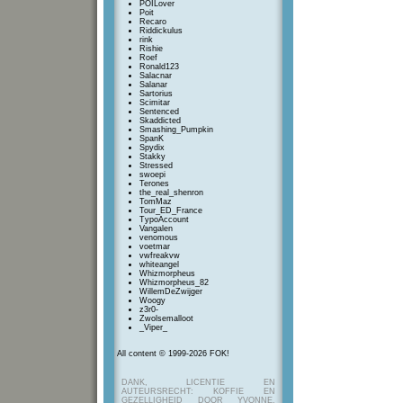
POILover
Poit
Recaro
Riddickulus
rink
Rishie
Roef
Ronald123
Salacnar
Salanar
Sartorius
Scimitar
Sentenced
Skaddicted
Smashing_Pumpkin
SpanK
Spydix
Stakky
Stressed
swoepi
Terones
the_real_shenron
TomMaz
Tour_ED_France
TypoAccount
Vangalen
venomous
voetmar
vwfreakvw
whiteangel
Whizmorpheus
Whizmorpheus_82
WillemDeZwijger
Woogy
z3r0-
Zwolsemalloot
_Viper_
All content © 1999-2026 FOK!
DANK, LICENTIE EN
AUTEURSRECHT: KOFFIE EN
GEZELLIGHEID DOOR YVONNE,