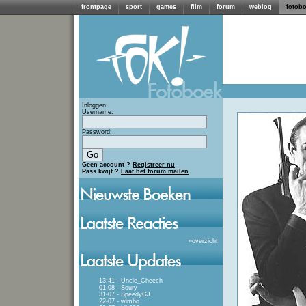
frontpage
sport
games
film
forum
weblog
fotob
Inloggen:
Username:
Password:
Geen account ?
Registreer nu
Pass kwijt ?
Laat het forum mailen
»
overzicht
13:41 - Uncle_Cheech
01-08 - Soury
31-07 - SpeedyGJ
22-07 - wimbo