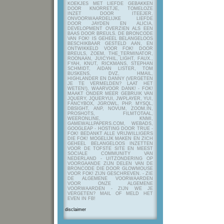
KOEKJES MET LIEFDE GEBAKKEN
DOOR KNORRETJE, TOMELOZE
INZET DOOR ITEEJER,
ONVOORWAARDELIJKE LIEFDE
DOOR JAYDEN EN ALICIA,
DEVELOPMENT OVERZIEN ALS EEN
BAAS DOOR BREULS. DE BRONCODE
VAN FOK! IS GEHEEL BELANGELOOS
BESCHIKBAAR GESTELD AAN, EN
ONTWIKKELD VOOR FOK! DOOR
BREULS, ZOEM, THE_TERMINATOR,
ROONAAN, JUICYHIL, LIGHT, FAUX.,
FYAH, KNUT, RICKMANS, STEPHAN
SCHMIDT, AIDAN LISTER, TOM
BUSKENS, DVZ, HMAIL,
HIGHLANDER EN DANNY (VERGETEN
JE TE VERMELDEN? LAAT HET
WETEN!), WAARVOOR DANK! - FOK!
MAAKT ONDER MEER GEBRUIK VAN
JQUERY, JQUERYUI, JWPLAYER, YUI,
FANCYBOX, JGROWL, PHP, MYSQL,
DBSIGHT, ANP, NOVUM, ZOOM.IN,
PROSHOTS, FILMTOTAAL,
WEERONLINE, KNMI,
GAMEWALLPAPERS.COM, WEBADS,
GOOGLEAP - HOSTING DOOR TRUE -
FOK! BEDANKT ALLE VRIJWILLIGERS
DIE FOK! MOGELIJK MAKEN EN ZICH
GEHEEL BELANGELOOS INZETTEN
VOOR DE TOFSTE SITE EN MEEST
SOCIALE COMMUNITY VAN
NEDERLAND - UITZONDERING OP
VOORGAANDE ZIJN DELEN VAN DE
BRONCODE DIE DOOR GLOWMOUSE
VOOR FOK! ZIJN GESCHREVEN.
- ZIE
DE ALGEMENE VOORWAARDEN
VOOR ONZE ALGEMENE
VOORWAARDEN - ZIJN WE JE
VERGETEN? MAIL OF MELD HET
EVEN IN FB!
disclaimer