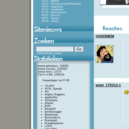
20-07 - jdh009
15-07 - NymphomaniacPhantasy
09-07 - Dagoduck
07-07 - sleuthtiara
07-07 - firehomesick
04-07 - Divcom
04-07 - Teerzii
29-06 - Jdood
#ANONIEM
Gedetailleerd zoeken
Aantal gebruikers: 229362
Aantal reacties: 3133020
Aantal foto's: 27273
Foto's in Mb: 2159120
Verjaardagen op 07-08:
anon_170312-1
-FLeSH-
ADSL_Speedy
Anc
Angelo_Ruggiero
appelm0es
Ashampea
Atlantis
B100
Bengel20
benniesnugger
Blaatskaap
Boomselecta
Braindeath
broodjekipkerrie
c1975
.