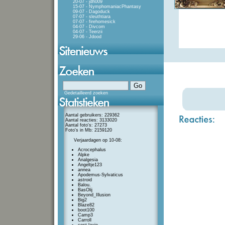
20-07 - jdh009
15-07 - NymphomaniacPhantasy
09-07 - Dagoduck
07-07 - sleuthtiara
07-07 - firehomesick
04-07 - Divcom
04-07 - Teerzii
29-06 - Jdood
Gedetailleerd zoeken
Aantal gebruikers: 229362
Aantal reacties: 3133020
Aantal foto's: 27273
Foto's in Mb: 2159120
Verjaardagen op 10-08:
Acrocephalus
Alpke
Analgesia
Angeltje123
annea
Apodemus-Sylvaticus
astroid
Balou.
BasOlij
Beyond_Illusion
Big2
Blaze82
boot100
Camp3
Carroll