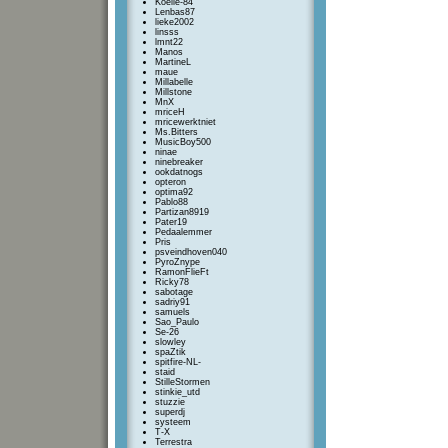
Koelie-84
Lenbas87
lieke2002
linsss
lmnt22
Manos
MartineL
maue
Millabelle
Millstone
MnX
mriceH
mricewerktniet
Ms.Bitters
MusicBoy500
ninae
ninebreaker
ookdatnogs
opteron
optima92
Pablo88
Partizan8919
Pater19
Pedaalemmer
Pris
psveindhoven040
PyroZnype
RamonFlieFt
Ricky78
sabotage
sadriy91
samuels
Sao_Paulo
Se-26
slowley
spaZtik
spitfire-NL-
staid
StilleStormen
stinkie_utd
stuzzie
superdj
systeem
T-X
Terrestra