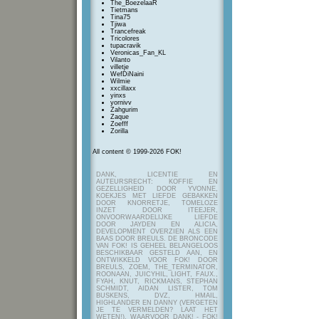
The_BoezelaaR
Tietmans
Tina75
Tjiwa
Trancefreak
Tricolores
tupacravik
Veronicas_Fan_KL
Vilanto
villetje
WefDiNaini
Wilmie
xxcillaxx
yinxs
yornivv
Zahgurim
Zaque
Zoefff
Zorilla
All content © 1999-2026 FOK!
DANK, LICENTIE EN
AUTEURSRECHT: KOFFIE EN
GEZELLIGHEID DOOR YVONNE,
KOEKJES MET LIEFDE GEBAKKEN
DOOR KNORRETJE, TOMELOZE
INZET DOOR ITEEJER,
ONVOORWAARDELIJKE LIEFDE
DOOR JAYDEN EN ALICIA,
DEVELOPMENT OVERZIEN ALS EEN
BAAS DOOR BREULS. DE BRONCODE
VAN FOK! IS GEHEEL BELANGELOOS
BESCHIKBAAR GESTELD AAN, EN
ONTWIKKELD VOOR FOK! DOOR
BREULS, ZOEM, THE_TERMINATOR,
ROONAAN, JUICYHIL, LIGHT, FAUX.,
FYAH, KNUT, RICKMANS, STEPHAN
SCHMIDT, AIDAN LISTER, TOM
BUSKENS, DVZ, HMAIL,
HIGHLANDER EN DANNY (VERGETEN
JE TE VERMELDEN? LAAT HET
WETEN!), WAARVOOR DANK! - FOK!