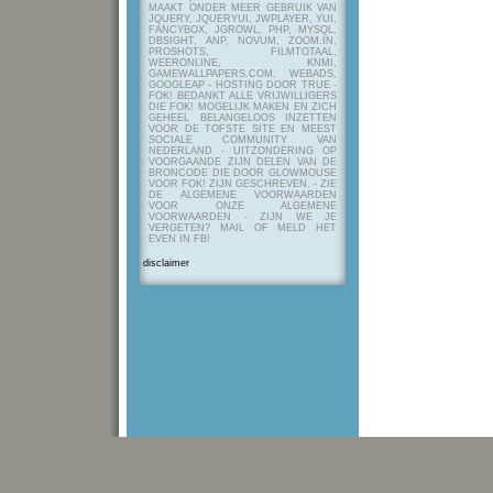
MAAKT ONDER MEER GEBRUIK VAN
JQUERY, JQUERYUI, JWPLAYER, YUI,
FANCYBOX, JGROWL, PHP, MYSQL,
DBSIGHT, ANP, NOVUM, ZOOM.IN,
PROSHOTS, FILMTOTAAL,
WEERONLINE, KNMI,
GAMEWALLPAPERS.COM, WEBADS,
GOOGLEAP - HOSTING DOOR TRUE -
FOK! BEDANKT ALLE VRIJWILLIGERS
DIE FOK! MOGELIJK MAKEN EN ZICH
GEHEEL BELANGELOOS INZETTEN
VOOR DE TOFSTE SITE EN MEEST
SOCIALE COMMUNITY VAN
NEDERLAND - UITZONDERING OP
VOORGAANDE ZIJN DELEN VAN DE
BRONCODE DIE DOOR GLOWMOUSE
VOOR FOK! ZIJN GESCHREVEN.
- ZIE
DE ALGEMENE VOORWAARDEN
VOOR ONZE ALGEMENE
VOORWAARDEN - ZIJN WE JE
VERGETEN? MAIL OF MELD HET
EVEN IN FB!
disclaimer