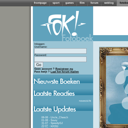
frontpage
sport
games
film
forum
weblog
fotob
Inloggen:
Username:
Password:
Geen account ?
Registreer nu
Pass kwijt ?
Laat het forum mailen
»
overzicht
06-08 - Uncle_Cheech
01-08 - Soury
31-07 - SpeedyGJ
22-07 - wimbo