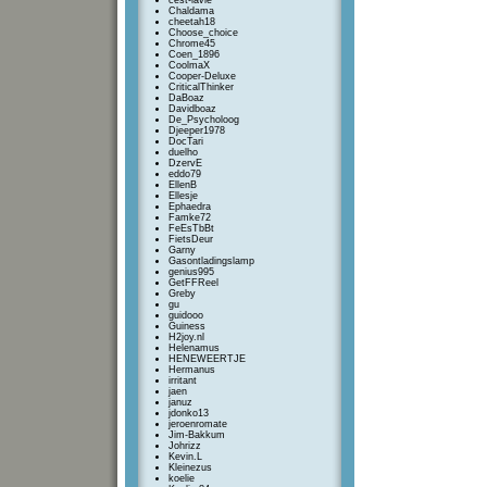
cest-lavie
Chaldama
cheetah18
Choose_choice
Chrome45
Coen_1896
CoolmaX
Cooper-Deluxe
CriticalThinker
DaBoaz
Davidboaz
De_Psycholoog
Djeeper1978
DocTari
duelho
DzervE
eddo79
EllenB
Ellesje
Ephaedra
Famke72
FeEsTbBt
FietsDeur
Garny
Gasontladingslamp
genius995
GetFFReel
Greby
gu
guidooo
Guiness
H2joy.nl
Helenamus
HENEWEERTJE
Hermanus
irritant
jaen
januz
jdonko13
jeroenromate
Jim-Bakkum
Johrizz
Kevin.L
Kleinezus
koelie