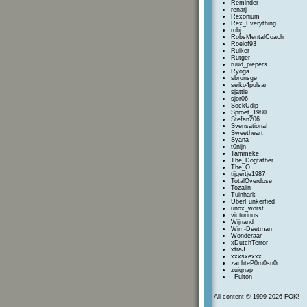
Reminder
renarj
Rexonium
Rex_Everything
robj
RobsMentalCoach
Roelof93
Ruiker
Rutger
ruud_piepers
Ryoga
sbronsge
seiko4pulsar
sjattie
sjor06
SockUdip
Sproet_1980
Stefan206
SvensationaI
Sweetheart
Syana
t0nijn
Tammeke
The_Dogfather
The_O
tijgertje1987
TotalOverdose
Tozalin
Tuinhark
UberFunkerfied
unox_worst
victorinus
Wijnand
Wim-Deetman
Wonderaar
xDutchTerror
xtraJ
xxxsxexxx
zachteP0rn0sn0r
zuignap
_Fulton_
All content © 1999-2026 FOK!