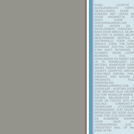
DANK, LICENTI
AUTEURSRECHT: KOF
GEZELLIGHEID DOOR Y
KOEKJES MET LIEFDE G
DOOR KNORRETJE, TO
INZET DOOR ITE
ONVOORWAARDELIJKE 
DOOR JAYDEN EN A
DEVELOPMENT OVERZIEN 
BAAS DOOR BREULS. DE B
VAN FOK! IS GEHEEL BEL
BESCHIKBAAR GESTELD 
ONTWIKKELD VOOR FOK
BREULS, ZOEM, THE_TERM
ROONAAN, JUICYHIL, LIGHT
FYAH, KNUT, RICKMANS, 
SCHMIDT, AIDAN LIST
BUSKENS, DVZ, H
HIGHLANDER EN DANNY (V
JE TE VERMELDEN? LA
WETEN!), WAARVOOR DANK
MAAKT ONDER MEER GEBR
JQUERY, JQUERYUI, JWPLAY
FANCYBOX, JGROWL, PHP,
DBSIGHT, ANP, NOVUM, Z
PROSHOTS, FILMTO
WEERONLINE, K
GAMEWALLPAPERS.COM, 
GOOGLEAP - HOSTING DOO
FOK! BEDANKT ALLE VRIJW
DIE FOK! MOGELIJK MAKEN
GEHEEL BELANGELOOS I
VOOR DE TOFSTE SITE E
SOCIALE COMMUNIT
NEDERLAND - UITZONDE
VOORGAANDE ZIJN DELEN
BRONCODE DIE DOOR GL
VOOR FOK! ZIJN GESCHRE
DE ALGEMENE VOORW
VOOR ONZE ALG
VOORWAARDEN - ZIJN
VERGETEN? MAIL OF M
EVEN IN FB!