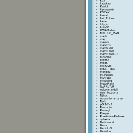
Kaa
kaaskaaf
Kerrick
kipnuggetje
KOCAX
Leetah
Leif_Erikson
Liene
lollygirl
Lotte94
LWD-Godius
M3THoD_MAN
mai.b
maji
majinbil
markvds
marstex81
matrix0070
matrix0070078
McBernie
Micha2
miesa
MikeyMo.
MiSS_TiquE
mondieu
Mr.Patrick
MrAyeSir
mregeling
MutedFaith
NaRRaToR
nelsonmandeli
niels_baarsma
Njilrac
no-use-for-a-name
Nork
p0k3rf4c3
Pandabier
Parawyf
Plaapje
PurePoisonPerfume
qubasta
Radiowood
Raisk
ReGuLuS
Reinaldo