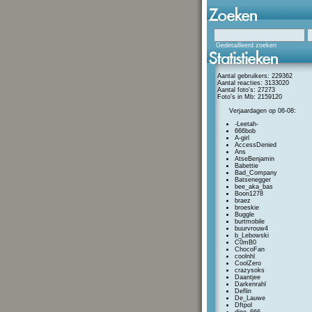
Gedetailleerd zoeken
Aantal gebruikers: 229362
Aantal reacties: 3133020
Aantal foto's: 27273
Foto's in Mb: 2159120
Verjaardagen op 06-08:
-Leetah-
666bob
A-girl
AccessDenied
Ans
AtseBenjamin
Babettie
Bad_Company
Batsenegger
bee_aka_bas
Boon1278
braez
broeskie
Buggle
burtmobile
buurvrouw4
b_Lebowski
C0mB0
ChocoFan
coolnhl
CoolZero
crazysoks
Daantjee
Darkenrahl
Deflin
De_Lauwe
Dftpol