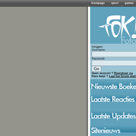
frontpage
sport
games
Inloggen:
Username:
Password:
Geen account ?
Registreer nu
Pass kwijt ?
Laat het forum mai