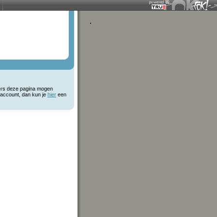
kers deze pagina mogen
 account, dan kun je
hier
een