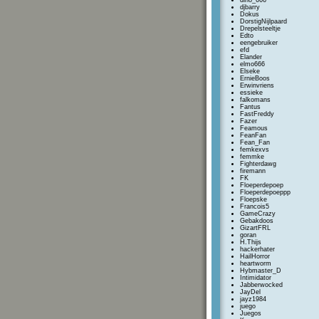
dino_666
djbarry
Dokus
DorstigNijlpaard
Drepelsteeltje
Edto
eengebruiker
efd
Elander
elmo666
Elseke
ErnieBoos
Erwinvriens
essieke
falkomans
Fantus
FastFreddy
Fazer
Feamous
FeanFan
Fean_Fan
femkexvs
femmke
Fighterdawg
firemann
FK
Floeperdepoep
Floeperdepoeppp
Floepske
Francois5
GameCrazy
Gebakdoos
GizartFRL
goran
H.Thijs
hackerhater
HailHorror
heartworm
Hybmaster_D
Intimidator
Jabberwocked
JayDel
jayz1984
juego
Juegos