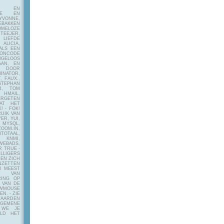
E EN
FIE EN
VONNE,
EBAKKEN
MELOZE
EJER,
LIEFDE
LICIA,
ALS EEN
RONCODE
ANGELOOS
AAN, EN
! DOOR
INATOR,
, FAUX.,
STEPHAN
ER, TOM
MAIL,
ERGETEN
AT HET
! - FOK!
UIK VAN
ER, YUI,
 MYSQL,
OOM.IN,
TAAL,
NMI,
WEBADS,
R TRUE -
ILLIGERS
 EN ZICH
NZETTEN
N MEEST
Y VAN
RING OP
 VAN DE
OWMOUSE
VEN.
- ZIE
AARDEN
EMENE
 WE JE
ELD HET