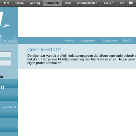
film
forum
weblog
fotoboek
chat
abonnementen
zoeken
dm
Code #FB1012
De eigenaar van dit profiel heeft aangegeven dat alleen ingelogde gebrui
bekijken. Heb je een FOK!account, log dan hier links even in. Heb je geen
eigen profiel aanmaken.
len
»
overzicht