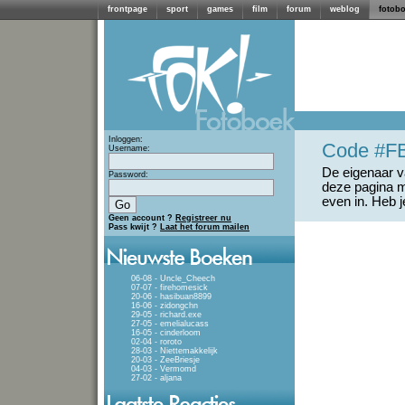
frontpage
sport
games
film
forum
weblog
fotob
Inloggen:
Code #F
Username:
De eigenaar va
Password:
deze pagina m
even in. Heb 
Geen account ?
Registreer nu
Pass kwijt ?
Laat het forum mailen
06-08 - Uncle_Cheech
07-07 - firehomesick
20-06 - hasibuan8899
16-06 - zidongchn
29-05 - richard.exe
27-05 - emelialucass
16-05 - cinderloom
02-04 - roroto
28-03 - Niettemakkelijk
20-03 - ZeeBriesje
04-03 - Vermomd
27-02 - aljana