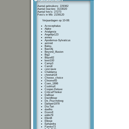
Aantal gebruikers: 229362
Aantal reacties: 3133020
Aantal foto's: 27273
Foto's in Mb: 2159120
Verjaardagen op 10-08:
Acrocephalus
Alpke
Analgesia
Angeltje123
annea
Apodemus-Sylvaticus
astroid
Balou.
BasOlij
Beyond_Illusion
Big2
Blaze82
boot100
Camp3
Carroll
cest-lavie
Chaldama
cheetah18
Choose_choice
Chrome45
Coen_1896
CoolmaX
Cooper-Deluxe
CriticalThinker
DaBoaz
Davidboaz
De_Psycholoog
Djeeper1978
DocTari
duelho
DzervE
eddo79
EllenB
Ellesje
Ephaedra
Famke72