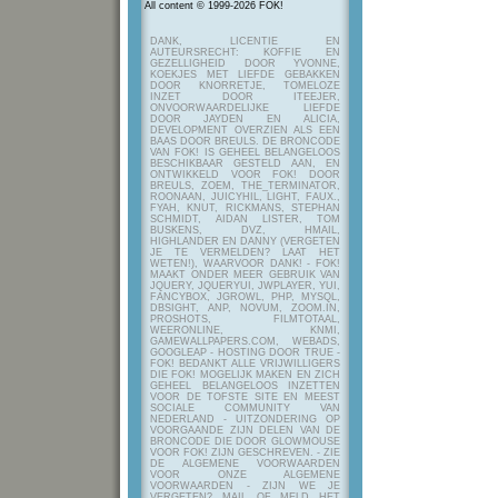
All content © 1999-2026 FOK!
DANK, LICENTIE EN
AUTEURSRECHT: KOFFIE EN
GEZELLIGHEID DOOR YVONNE,
KOEKJES MET LIEFDE GEBAKKEN
DOOR KNORRETJE, TOMELOZE
INZET DOOR ITEEJER,
ONVOORWAARDELIJKE LIEFDE
DOOR JAYDEN EN ALICIA,
DEVELOPMENT OVERZIEN ALS EEN
BAAS DOOR BREULS. DE BRONCODE
VAN FOK! IS GEHEEL BELANGELOOS
BESCHIKBAAR GESTELD AAN, EN
ONTWIKKELD VOOR FOK! DOOR
BREULS, ZOEM, THE_TERMINATOR,
ROONAAN, JUICYHIL, LIGHT, FAUX.,
FYAH, KNUT, RICKMANS, STEPHAN
SCHMIDT, AIDAN LISTER, TOM
BUSKENS, DVZ, HMAIL,
HIGHLANDER EN DANNY (VERGETEN
JE TE VERMELDEN? LAAT HET
WETEN!), WAARVOOR DANK! - FOK!
MAAKT ONDER MEER GEBRUIK VAN
JQUERY, JQUERYUI, JWPLAYER, YUI,
FANCYBOX, JGROWL, PHP, MYSQL,
DBSIGHT, ANP, NOVUM, ZOOM.IN,
PROSHOTS, FILMTOTAAL,
WEERONLINE, KNMI,
GAMEWALLPAPERS.COM, WEBADS,
GOOGLEAP - HOSTING DOOR TRUE -
FOK! BEDANKT ALLE VRIJWILLIGERS
DIE FOK! MOGELIJK MAKEN EN ZICH
GEHEEL BELANGELOOS INZETTEN
VOOR DE TOFSTE SITE EN MEEST
SOCIALE COMMUNITY VAN
NEDERLAND - UITZONDERING OP
VOORGAANDE ZIJN DELEN VAN DE
BRONCODE DIE DOOR GLOWMOUSE
VOOR FOK! ZIJN GESCHREVEN.
- ZIE
DE ALGEMENE VOORWAARDEN
VOOR ONZE ALGEMENE
VOORWAARDEN - ZIJN WE JE
VERGETEN? MAIL OF MELD HET