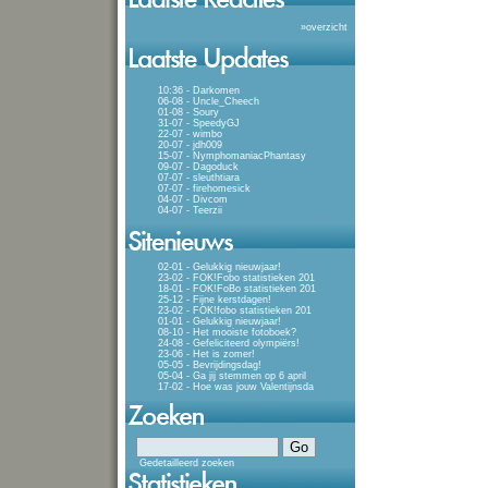
»
overzicht
10:36 - Darkomen
06-08 - Uncle_Cheech
01-08 - Soury
31-07 - SpeedyGJ
22-07 - wimbo
20-07 - jdh009
15-07 - NymphomaniacPhantasy
09-07 - Dagoduck
07-07 - sleuthtiara
07-07 - firehomesick
04-07 - Divcom
04-07 - Teerzii
02-01 - Gelukkig nieuwjaar!
23-02 - FOK!Fobo statistieken 201
18-01 - FOK!FoBo statistieken 201
25-12 - Fijne kerstdagen!
23-02 - FOK!fobo statistieken 201
01-01 - Gelukkig nieuwjaar!
08-10 - Het mooiste fotoboek?
24-08 - Gefeliciteerd olympiërs!
23-06 - Het is zomer!
05-05 - Bevrijdingsdag!
05-04 - Ga jij stemmen op 6 april
17-02 - Hoe was jouw Valentijnsda
Gedetailleerd zoeken