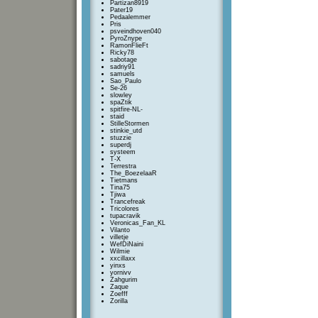
Partizan8919
Pater19
Pedaalemmer
Pris
psveindhoven040
PyroZnype
RamonFlieFt
Ricky78
sabotage
sadriy91
samuels
Sao_Paulo
Se-26
slowley
spaZtik
spitfire-NL-
staid
StilleStormen
stinkie_utd
stuzzie
superdj
systeem
T-X
Terrestra
The_BoezelaaR
Tietmans
Tina75
Tjiwa
Trancefreak
Tricolores
tupacravik
Veronicas_Fan_KL
Vilanto
villetje
WefDiNaini
Wilmie
xxcillaxx
yinxs
yornivv
Zahgurim
Zaque
Zoefff
Zorilla