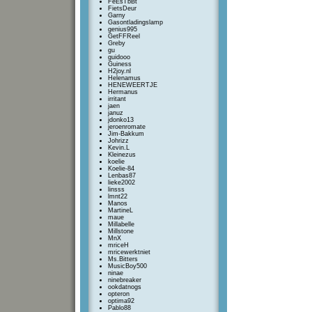
FeEsTbBt
FietsDeur
Garny
Gasontladingslamp
genius995
GetFFReel
Greby
gu
guidooo
Guiness
H2joy.nl
Helenamus
HENEWEERTJE
Hermanus
irritant
jaen
januz
jdonko13
jeroenromate
Jim-Bakkum
Johrizz
Kevin.L
Kleinezus
koelie
Koelie-84
Lenbas87
lieke2002
linsss
lmnt22
Manos
MartineL
maue
Millabelle
Millstone
MnX
mriceH
mricewerktniet
Ms.Bitters
MusicBoy500
ninae
ninebreaker
ookdatnogs
opteron
optima92
Pablo88