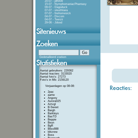
20-07 - jdh009
15-07 - NymphomaniacPhantasy
09-07 - Dagoduck
07-07 - sleuthtiara
07-07 - firehomesick
04-07 - Divcom
04-07 - Teerzii
29-06 - Jdood
Gedetailleerd zoeken
Aantal gebruikers: 229362
Aantal reacties: 3133020
Aantal foto's: 27273
Foto's in Mb: 2159120
Verjaardagen op 08-08:
2pac
aartw
Angony
Aurora025
Aztvgl
B-Sweet
Bargh
Barkleys
BasTD
Beppie
Beun
BgR
Bliss888
blitzrew
Boss