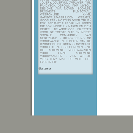
JQUERY, JQUERYUI, JWPLAYER, YUI,
FANCYBOX, JGROWL, PHP, MYSQL,
DBSIGHT, ANP, NOVUM, ZOOM.IN,
PROSHOTS, FILMTOTAAL,
WEERONLINE, KNMI,
GAMEWALLPAPERS.COM, WEBADS,
GOOGLEAP - HOSTING DOOR TRUE -
FOK! BEDANKT ALLE VRIJWILLIGERS
DIE FOK! MOGELIJK MAKEN EN ZICH
GEHEEL BELANGELOOS INZETTEN
VOOR DE TOFSTE SITE EN MEEST
SOCIALE COMMUNITY VAN
NEDERLAND - UITZONDERING OP
VOORGAANDE ZIJN DELEN VAN DE
BRONCODE DIE DOOR GLOWMOUSE
VOOR FOK! ZIJN GESCHREVEN.
- ZIE
DE ALGEMENE VOORWAARDEN
VOOR ONZE ALGEMENE
VOORWAARDEN - ZIJN WE JE
VERGETEN? MAIL OF MELD HET
EVEN IN FB!
disclaimer