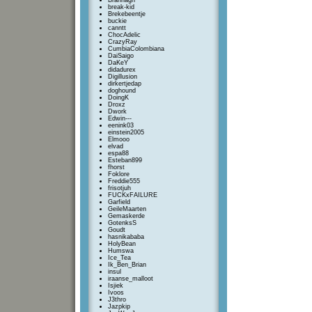
Brannagh
break-kid
Brekebeentje
buckie
canntt
ChocAdelic
CrazyRay
CumbiaColombiana
DaiSaigo
DaKeY
didadurex
Digillusion
dirkertjedap
doghound
DoingK
Droxz
Dwork
Edwin---
eenink03
einstein2005
Elmooo
elvad
espa88
Esteban899
fhorst
Foklore
Freddie555
frisotjuh
FUCKxFAILURE
Garfield
GeileMaarten
Gemaskerde
GotenksS
Goudt
hasnikababa
HolyBean
Humswa
Ice_Tea
Ik_Ben_Brian
insul
iraanse_malloot
Isjiek
Ivoos
J3thro
Jazpkip