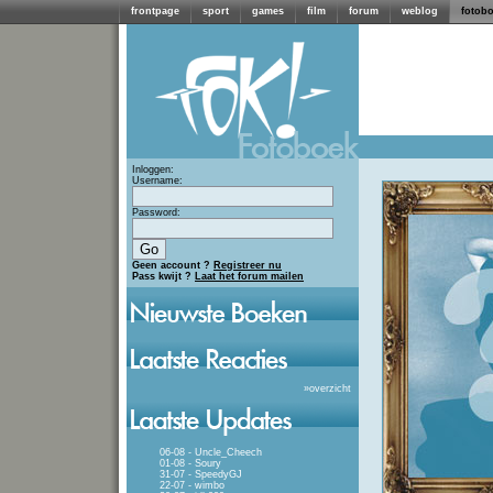
frontpage
sport
games
film
forum
weblog
fotob
Inloggen:
Username:
Password:
Geen account ?
Registreer nu
Pass kwijt ?
Laat het forum mailen
»
overzicht
06-08 - Uncle_Cheech
01-08 - Soury
31-07 - SpeedyGJ
22-07 - wimbo