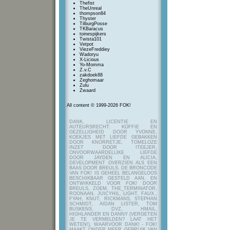
Thefist
TheUnreal
thompson84
Thyster
TilburgPosse
TKBaracus
toinespijkers
Twista101
Vetpot
ViezeFreddiey
Wadoryu
X-Licious
Yo-Momma
Z.v.C
zakdoek88
Zeghomaar
Zulu
Zwaard
All content © 1999-2026 FOK!
DANK, LICENTIE EN
AUTEURSRECHT: KOFFIE EN
GEZELLIGHEID DOOR YVONNE,
KOEKJES MET LIEFDE GEBAKKEN
DOOR KNORRETJE, TOMELOZE
INZET DOOR ITEEJER,
ONVOORWAARDELIJKE LIEFDE
DOOR JAYDEN EN ALICIA,
DEVELOPMENT OVERZIEN ALS EEN
BAAS DOOR BREULS. DE BRONCODE
VAN FOK! IS GEHEEL BELANGELOOS
BESCHIKBAAR GESTELD AAN, EN
ONTWIKKELD VOOR FOK! DOOR
BREULS, ZOEM, THE_TERMINATOR,
ROONAAN, JUICYHIL, LIGHT, FAUX.,
FYAH, KNUT, RICKMANS, STEPHAN
SCHMIDT, AIDAN LISTER, TOM
BUSKENS, DVZ, HMAIL,
HIGHLANDER EN DANNY (VERGETEN
JE TE VERMELDEN? LAAT HET
WETEN!), WAARVOOR DANK! - FOK!
MAAKT ONDER MEER GEBRUIK VAN