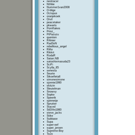
neotracer
Nthliie
Nummer1van2008
O-blige
Octopus
oranjekoek
Orvil
peacetaker
pkwarts
PornfIakes
Prinz_
PtPazuzu
quenten
R4inier
Rad3oN
rebellious_angel
RiKe
Rikkrt
RodaR
Satan.NB
satoshixmasuda23
SciFi
Scylla_85
senesta
Seurte
Sikoefietall
simonesimone
sjonnie1990
skitzin
Sleutelman
Snowvy
Sopke
Speerik
spinnetje
Sprutter
Staced
StEfAn1980
steve_jacks
Stike
Subbase
Supa
super-eef
super_jeroen
Supreme-Boy
TeJo