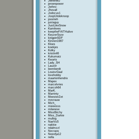
JeeWeeJ
jeroenpower
Jethro-
Jhovall
Jodocus1
JoopUitdeknoop
joostieh
justaguy
JustLikeSnow
Kamikees
keeptheFAITHalive
KeyzerSoze
kingpinSDF
Kirsten1987
Kloes
koekjes
Kolky
kristin46
Kukumatz
Kwarts
Lady_SH
Lauzer
leemberdt
LouisvGaal
lovehobby
maartenhendrix
Mapex
marcelvries
marcoh64
MarK.
Marrinty
MeesterZet
mevrauw
Mich_
mieeesss
milanese
MissBitchy
Miss_Darkie
mullog
NaeVuS
nakkie
ndalmzzl
Necraos
Neeofja12
nella