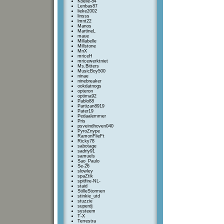
Koelie-84
Lenbas87
lieke2002
linsss
lmnt22
Manos
MartineL
maue
Millabelle
Millstone
MnX
mriceH
mricewerktniet
Ms.Bitters
MusicBoy500
ninae
ninebreaker
ookdatnogs
opteron
optima92
Pablo88
Partizan8919
Pater19
Pedaalemmer
Pris
psveindhoven040
PyroZnype
RamonFlieFt
Ricky78
sabotage
sadriy91
samuels
Sao_Paulo
Se-26
slowley
spaZtik
spitfire-NL-
staid
StilleStormen
stinkie_utd
stuzzie
superdj
systeem
T-X
Terrestra