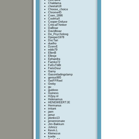
cest-lavie
Chaldama
cheetah18
Choose_choice
Chrome45
Coen_1896
CoolmaX
Cooper-Deluxe
CriticalThinker
DaBoaz
Davidboaz
De_Psycholoog
Djeeper1978
DocTari
duelho
DzervE
eddo79
EllenB
Ellesje
Ephaedra
Famke72
FeEsTbBt
FietsDeur
Garny
Gasontladingslamp
genius995
GetFFReel
Greby
gu
guidooo
Guiness
H2joy.nl
Helenamus
HENEWEERTJE
Hermanus
irritant
jaen
januz
jdonko13
jeroenromate
Jim-Bakkum
Johrizz
Kevin.L
Kleinezus
koelie