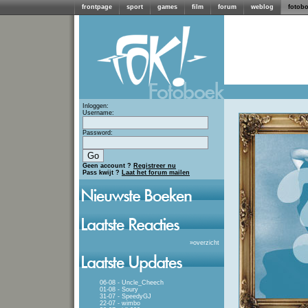
frontpage
sport
games
film
forum
weblog
fotob
Inloggen:
Username:
Password:
Geen account ?
Registreer nu
Pass kwijt ?
Laat het forum mailen
»
overzicht
06-08 - Uncle_Cheech
01-08 - Soury
31-07 - SpeedyGJ
22-07 - wimbo