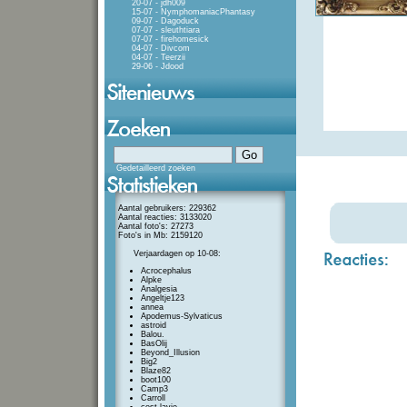
20-07 - jdh009
15-07 - NymphomaniacPhantasy
09-07 - Dagoduck
07-07 - sleuthtiara
07-07 - firehomesick
04-07 - Divcom
04-07 - Teerzii
29-06 - Jdood
Gedetailleerd zoeken
Aantal gebruikers: 229362
Aantal reacties: 3133020
Aantal foto's: 27273
Foto's in Mb: 2159120
Verjaardagen op 10-08:
Acrocephalus
Alpke
Analgesia
Angeltje123
annea
Apodemus-Sylvaticus
astroid
Balou.
BasOlij
Beyond_Illusion
Big2
Blaze82
boot100
Camp3
Carroll