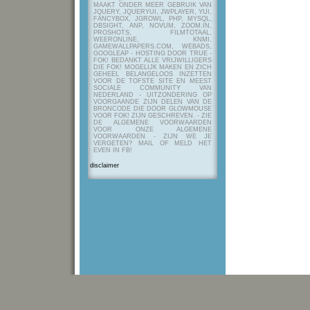
MAAKT ONDER MEER GEBRUIK VAN
JQUERY, JQUERYUI, JWPLAYER, YUI,
FANCYBOX, JGROWL, PHP, MYSQL,
DBSIGHT, ANP, NOVUM, ZOOM.IN,
PROSHOTS, FILMTOTAAL,
WEERONLINE, KNMI,
GAMEWALLPAPERS.COM, WEBADS,
GOOGLEAP - HOSTING DOOR TRUE -
FOK! BEDANKT ALLE VRIJWILLIGERS
DIE FOK! MOGELIJK MAKEN EN ZICH
GEHEEL BELANGELOOS INZETTEN
VOOR DE TOFSTE SITE EN MEEST
SOCIALE COMMUNITY VAN
NEDERLAND - UITZONDERING OP
VOORGAANDE ZIJN DELEN VAN DE
BRONCODE DIE DOOR GLOWMOUSE
VOOR FOK! ZIJN GESCHREVEN.
- ZIE
DE ALGEMENE VOORWAARDEN
VOOR ONZE ALGEMENE
VOORWAARDEN - ZIJN WE JE
VERGETEN? MAIL OF MELD HET
EVEN IN FB!
disclaimer