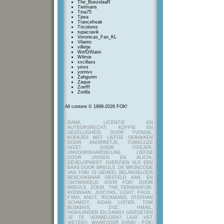
The_BoezelaaR
Tietmans
Tina75
Tjiwa
Trancefreak
Tricolores
tupacravik
Veronicas_Fan_KL
Vilanto
villetje
WefDiNaini
Wilmie
xxcillaxx
yinxs
yornivv
Zahgurim
Zaque
Zoefff
Zorilla
All content © 1999-2026 FOK!
DANK, LICENTIE EN
AUTEURSRECHT: KOFFIE EN
GEZELLIGHEID DOOR YVONNE,
KOEKJES MET LIEFDE GEBAKKEN
DOOR KNORRETJE, TOMELOZE
INZET DOOR ITEEJER,
ONVOORWAARDELIJKE LIEFDE
DOOR JAYDEN EN ALICIA,
DEVELOPMENT OVERZIEN ALS EEN
BAAS DOOR BREULS. DE BRONCODE
VAN FOK! IS GEHEEL BELANGELOOS
BESCHIKBAAR GESTELD AAN, EN
ONTWIKKELD VOOR FOK! DOOR
BREULS, ZOEM, THE_TERMINATOR,
ROONAAN, JUICYHIL, LIGHT, FAUX.,
FYAH, KNUT, RICKMANS, STEPHAN
SCHMIDT, AIDAN LISTER, TOM
BUSKENS, DVZ, HMAIL,
HIGHLANDER EN DANNY (VERGETEN
JE TE VERMELDEN? LAAT HET
WETEN!), WAARVOOR DANK! - FOK!