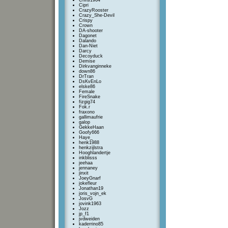
Chris1964
Cipri
CrazyRooster
Crazy_She-Devil
Crispy
Crown
DA-shooter
Dagonet
Dalando
Dan-Niet
Darcy
Decoyduck
Demise
Dirkvanginneke
down86
DrTran
DsKvEnLo
elske86
Female
FireSnake
fizgig74
Fok.r
fraxono
gallimaufrie
galop
GekkeHaan
Goofy666
Haye_
henk1988
henkzijlstra
Hooghlandertje
inkblisss
jeehaa
jennaney
jinxit
JoeyGnarf
jokefleur
Jonathan19
joris_vojn_ek
JosvG
jovink1963
Jozz
jp_f1
jvdweiden
kaderrino85