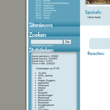
20-07 - jdh009
15-07 - NymphomaniacPhantasy
09-07 - Dagoduck
07-07 - sleuthtiara
07-07 - firehomesick
04-07 - Divcom
04-07 - Teerzii
i love murp
29-06 - Jdood
Gedetailleerd zoeken
Aantal gebruikers: 229362
Aantal reacties: 3133020
Aantal foto's: 27273
Foto's in Mb: 2159120
Verjaardagen op 07-08:
-FLeSH-
ADSL_Speedy
Anc
Angelo_Ruggiero
appelm0es
Ashampea
Atlantis
B100
Bengel20
benniesnugger
Blaatskaap
Boomselecta
Braindeath
broodjekipkerrie
c1975