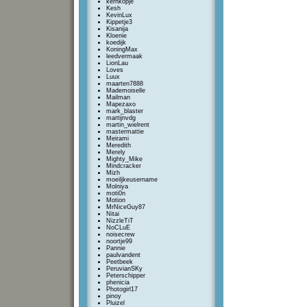
kernkopje
Kesh
KevinLux
Kippetje3
Kisanija
Kloenie
koedijk
KoningMax
leedvermaak
LionLau
Loves
Luux
maarten7888
Mademoiselle
Mailman
Mapezaxo
mark_blaster
martijnvdg
martin_wielrent
mastermattie
Meirami
Meredith
Merely
Mighty_Mike
Mindcracker
Mizh
moeiljkeusername
Molniya
moti0n
Motion
MrNiceGuy87
Nitai
NizzleTiT
NoCLuE
noisecrew
noortje99
Pannie
paulvandent
Peetbeek
PeruvianSKy
Peterschipper
phenicia
Photogirl17
pinoy
Pluizel