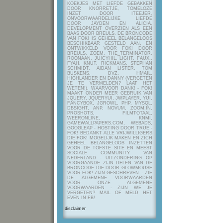
KOEKJES MET LIEFDE GEBAKKEN
DOOR KNORRETJE, TOMELOZE
INZET DOOR ITEEJER,
ONVOORWAARDELIJKE LIEFDE
DOOR JAYDEN EN ALICIA,
DEVELOPMENT OVERZIEN ALS EEN
BAAS DOOR BREULS. DE BRONCODE
VAN FOK! IS GEHEEL BELANGELOOS
BESCHIKBAAR GESTELD AAN, EN
ONTWIKKELD VOOR FOK! DOOR
BREULS, ZOEM, THE_TERMINATOR,
ROONAAN, JUICYHIL, LIGHT, FAUX.,
FYAH, KNUT, RICKMANS, STEPHAN
SCHMIDT, AIDAN LISTER, TOM
BUSKENS, DVZ, HMAIL,
HIGHLANDER EN DANNY (VERGETEN
JE TE VERMELDEN? LAAT HET
WETEN!), WAARVOOR DANK! - FOK!
MAAKT ONDER MEER GEBRUIK VAN
JQUERY, JQUERYUI, JWPLAYER, YUI,
FANCYBOX, JGROWL, PHP, MYSQL,
DBSIGHT, ANP, NOVUM, ZOOM.IN,
PROSHOTS, FILMTOTAAL,
WEERONLINE, KNMI,
GAMEWALLPAPERS.COM, WEBADS,
GOOGLEAP - HOSTING DOOR TRUE -
FOK! BEDANKT ALLE VRIJWILLIGERS
DIE FOK! MOGELIJK MAKEN EN ZICH
GEHEEL BELANGELOOS INZETTEN
VOOR DE TOFSTE SITE EN MEEST
SOCIALE COMMUNITY VAN
NEDERLAND - UITZONDERING OP
VOORGAANDE ZIJN DELEN VAN DE
BRONCODE DIE DOOR GLOWMOUSE
VOOR FOK! ZIJN GESCHREVEN.
- ZIE
DE ALGEMENE VOORWAARDEN
VOOR ONZE ALGEMENE
VOORWAARDEN - ZIJN WE JE
VERGETEN? MAIL OF MELD HET
EVEN IN FB!
disclaimer