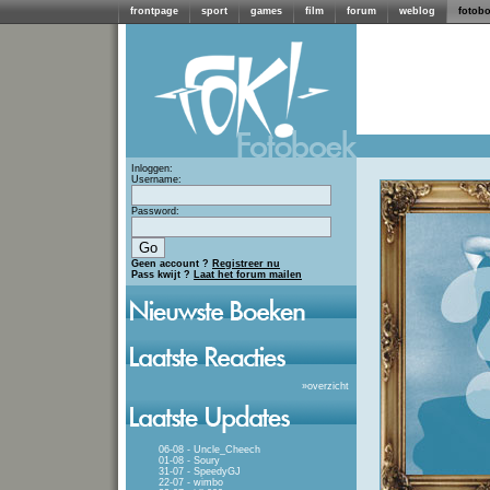
frontpage
sport
games
film
forum
weblog
fotob
Inloggen:
Username:
Password:
Geen account ?
Registreer nu
Pass kwijt ?
Laat het forum mailen
»
overzicht
06-08 - Uncle_Cheech
01-08 - Soury
31-07 - SpeedyGJ
22-07 - wimbo