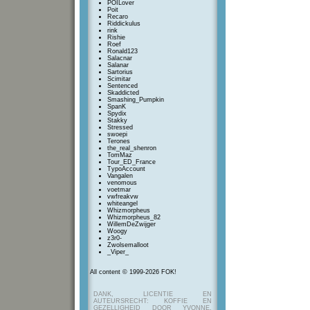
POILover
Poit
Recaro
Riddickulus
rink
Rishie
Roef
Ronald123
Salacnar
Salanar
Sartorius
Scimitar
Sentenced
Skaddicted
Smashing_Pumpkin
SpanK
Spydix
Stakky
Stressed
swoepi
Terones
the_real_shenron
TomMaz
Tour_ED_France
TypoAccount
Vangalen
venomous
voetmar
vwfreakvw
whiteangel
Whizmorpheus
Whizmorpheus_82
WillemDeZwijger
Woogy
z3r0-
Zwolsemalloot
_Viper_
All content © 1999-2026 FOK!
DANK, LICENTIE EN
AUTEURSRECHT: KOFFIE EN
GEZELLIGHEID DOOR YVONNE,