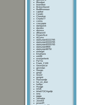
bjorni1979
Bloodpet
brambbot
BrokenSword
BudMoureaux
capibar
Caralin
Chandran
Charlie77
contra
crazyjapie
daniquevb
davidov
distrexx
dMaestr0
DreamALot
drZymo
dukkyduk92222765
dukkyduk93333765
dukkyduk95555765
dukkyduk9800
dukkyduk98750
eisbegel
Emphasis
enk89
evertjanhenk
FlyTrix
Frank_C100
Geomancer
gimmilan
Giorgio
gorgo
GrooV
gungnir
Haswandje
hoi_en_doei
hotlips
Huugje
IHVK
ikhebTOCHgelijk
iona
jagga
Jannekje
Jennif3r
jeroenPf