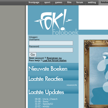
frontpage
sport
games
film
forum
weblog
fotob
Inloggen:
Username:
Password:
Geen account ?
Registreer nu
Pass kwijt ?
Laat het forum mailen
»
overzicht
06-08 - Uncle_Cheech
01-08 - Soury
31-07 - SpeedyGJ
22-07 - wimbo