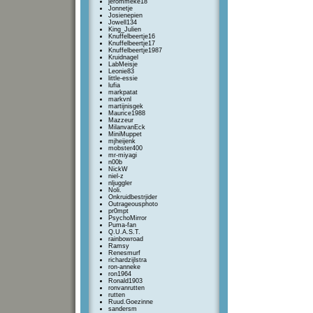
jerommeke18
Jonnetje
Josienepien
Jowell134
King_Julien
Knuffelbeertje16
Knuffelbeertje17
Knuffelbeertje1987
Kruidnagel
LabMeisje
Leonie83
little-essie
lufia
markpatat
markvnl
martijnisgek
Maurice1988
Mazzeur
MilanvanEck
MiniMuppet
mjheijenk
mobster400
mr-miyagi
n00b
NickW
niel-z
nljuggler
Noli.
Onkruidbestrjider
Outrageousphoto
pr0mpt
PsychoMirror
Puma-fan
Q.U.A.S.T.
rainbowroad
Ramsy
Renesmurf
richardzijlstra
ron-anneke
ron1964
Ronald1903
ronvanrutten
rutten
Ruud.Goezinne
sandersm