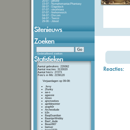
20-07 - jdh009
15-07 - NymphomaniacPhantasy
09-07 - Dagoduck
07-07 - sleuthtiara
07-07 - firehomesick
04-07 - Divcom
04-07 - Teerzii
29-06 - Jdood
Gedetailleerd zoeken
Aantal gebruikers: 229362
Aantal reacties: 3133020
Aantal foto's: 27273
Foto's in Mb: 2159120
Verjaardagen op 09-08:
.livvy
2funky
aa-o
agassie
Aineo
ajrsmeekes
aprildewinter
araph0r
Archeodude
b3n
BaajGuardian
BaantjerWebby
Basf_dude
Beast667
bietser