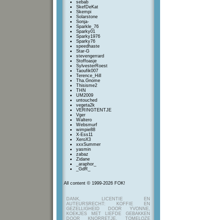
sebab
SkefDeKat
Skempi
Solarstone
Sonja-
Sparkle_76
Sparky01
Sparky1976
Sparky76
speedhaste
Star-G
stevengerrard
Stoffoasje
SylvesterRoest
Taoufik007
Terence_Hill
Tha.Gnome
Thisisme2
THN
UM2009
untouched
vegeta2k
VERINGTENTJE
Vger
Waltero
Websmurf
wimpie88
X-Ess11
XeroX3
xxxSummer
yasmin
zabaz
Zidane
_araphor_
_GdR_
All content © 1999-2026 FOK!
DANK, LICENTIE EN
AUTEURSRECHT: KOFFIE EN
GEZELLIGHEID DOOR YVONNE,
KOEKJES MET LIEFDE GEBAKKEN
DOOR KNORRETJE, TOMELOZE