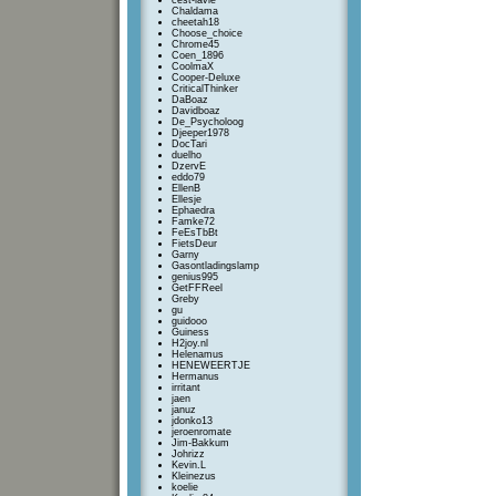
cest-lavie
Chaldama
cheetah18
Choose_choice
Chrome45
Coen_1896
CoolmaX
Cooper-Deluxe
CriticalThinker
DaBoaz
Davidboaz
De_Psycholoog
Djeeper1978
DocTari
duelho
DzervE
eddo79
EllenB
Ellesje
Ephaedra
Famke72
FeEsTbBt
FietsDeur
Garny
Gasontladingslamp
genius995
GetFFReel
Greby
gu
guidooo
Guiness
H2joy.nl
Helenamus
HENEWEERTJE
Hermanus
irritant
jaen
januz
jdonko13
jeroenromate
Jim-Bakkum
Johrizz
Kevin.L
Kleinezus
koelie