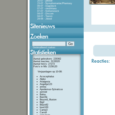
20-07 - jdh009
15-07 - NymphomaniacPhantasy
09-07 - Dagoduck
07-07 - sleuthtiara
07-07 - firehomesick
04-07 - Divcom
04-07 - Teerzii
29-06 - Jdood
Gedetailleerd zoeken
Aantal gebruikers: 229362
Aantal reacties: 3133020
Aantal foto's: 27273
Foto's in Mb: 2159120
Verjaardagen op 10-08:
Acrocephalus
Alpke
Analgesia
Angeltje123
annea
Apodemus-Sylvaticus
astroid
Balou.
BasOlij
Beyond_Illusion
Big2
Blaze82
boot100
Camp3
Carroll