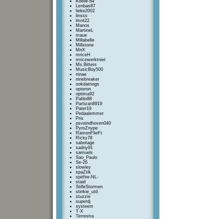
Koelie-84
Lenbas87
lieke2002
linsss
lmnt22
Manos
MartineL
maue
Millabelle
Millstone
MnX
mriceH
mricewerktniet
Ms.Bitters
MusicBoy500
ninae
ninebreaker
ookdatnogs
opteron
optima92
Pablo88
Partizan8919
Pater19
Pedaalemmer
Pris
psveindhoven040
PyroZnype
RamonFlieFt
Ricky78
sabotage
sadriy91
samuels
Sao_Paulo
Se-26
slowley
spaZtik
spitfire-NL-
staid
StilleStormen
stinkie_utd
stuzzie
superdj
systeem
T-X
Terrestra