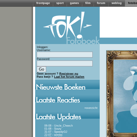
frontpage
sport
games
film
forum
weblog
fotob
Inloggen:
Username:
Password:
Geen account ?
Registreer nu
Pass kwijt ?
Laat het forum mailen
»
overzicht
06-08 - Uncle_Cheech
01-08 - Soury
31-07 - SpeedyGJ
22-07 - wimbo