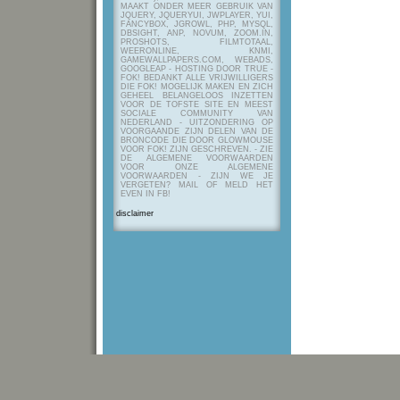
MAAKT ONDER MEER GEBRUIK VAN
JQUERY, JQUERYUI, JWPLAYER, YUI,
FANCYBOX, JGROWL, PHP, MYSQL,
DBSIGHT, ANP, NOVUM, ZOOM.IN,
PROSHOTS, FILMTOTAAL,
WEERONLINE, KNMI,
GAMEWALLPAPERS.COM, WEBADS,
GOOGLEAP - HOSTING DOOR TRUE -
FOK! BEDANKT ALLE VRIJWILLIGERS
DIE FOK! MOGELIJK MAKEN EN ZICH
GEHEEL BELANGELOOS INZETTEN
VOOR DE TOFSTE SITE EN MEEST
SOCIALE COMMUNITY VAN
NEDERLAND - UITZONDERING OP
VOORGAANDE ZIJN DELEN VAN DE
BRONCODE DIE DOOR GLOWMOUSE
VOOR FOK! ZIJN GESCHREVEN.
- ZIE
DE ALGEMENE VOORWAARDEN
VOOR ONZE ALGEMENE
VOORWAARDEN - ZIJN WE JE
VERGETEN? MAIL OF MELD HET
EVEN IN FB!
disclaimer