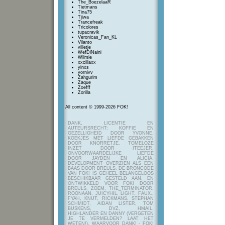
The_BoezelaaR
Tietmans
Tina75
Tjiwa
Trancefreak
Tricolores
tupacravik
Veronicas_Fan_KL
Vilanto
villetje
WefDiNaini
Wilmie
xxcillaxx
yinxs
yornivv
Zahgurim
Zaque
Zoefff
Zorilla
All content © 1999-2026 FOK!
DANK, LICENTIE EN
AUTEURSRECHT: KOFFIE EN
GEZELLIGHEID DOOR YVONNE,
KOEKJES MET LIEFDE GEBAKKEN
DOOR KNORRETJE, TOMELOZE
INZET DOOR ITEEJER,
ONVOORWAARDELIJKE LIEFDE
DOOR JAYDEN EN ALICIA,
DEVELOPMENT OVERZIEN ALS EEN
BAAS DOOR BREULS. DE BRONCODE
VAN FOK! IS GEHEEL BELANGELOOS
BESCHIKBAAR GESTELD AAN, EN
ONTWIKKELD VOOR FOK! DOOR
BREULS, ZOEM, THE_TERMINATOR,
ROONAAN, JUICYHIL, LIGHT, FAUX.,
FYAH, KNUT, RICKMANS, STEPHAN
SCHMIDT, AIDAN LISTER, TOM
BUSKENS, DVZ, HMAIL,
HIGHLANDER EN DANNY (VERGETEN
JE TE VERMELDEN? LAAT HET
WETEN!), WAARVOOR DANK! - FOK!