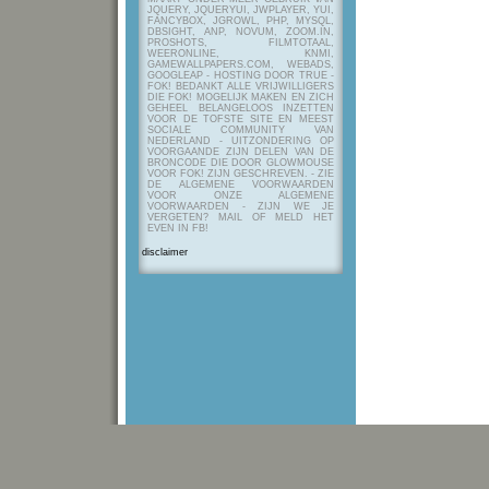
JQUERY, JQUERYUI, JWPLAYER, YUI,
FANCYBOX, JGROWL, PHP, MYSQL,
DBSIGHT, ANP, NOVUM, ZOOM.IN,
PROSHOTS, FILMTOTAAL,
WEERONLINE, KNMI,
GAMEWALLPAPERS.COM, WEBADS,
GOOGLEAP - HOSTING DOOR TRUE -
FOK! BEDANKT ALLE VRIJWILLIGERS
DIE FOK! MOGELIJK MAKEN EN ZICH
GEHEEL BELANGELOOS INZETTEN
VOOR DE TOFSTE SITE EN MEEST
SOCIALE COMMUNITY VAN
NEDERLAND - UITZONDERING OP
VOORGAANDE ZIJN DELEN VAN DE
BRONCODE DIE DOOR GLOWMOUSE
VOOR FOK! ZIJN GESCHREVEN.
- ZIE
DE ALGEMENE VOORWAARDEN
VOOR ONZE ALGEMENE
VOORWAARDEN - ZIJN WE JE
VERGETEN? MAIL OF MELD HET
EVEN IN FB!
disclaimer