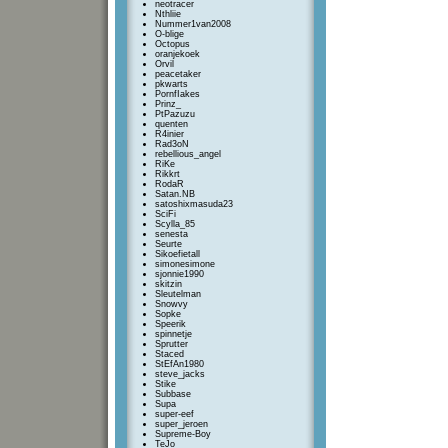
neotracer
Nthliie
Nummer1van2008
O-blige
Octopus
oranjekoek
Orvil
peacetaker
pkwarts
PornfIakes
Prinz_
PtPazuzu
quenten
R4inier
Rad3oN
rebellious_angel
RiKe
Rikkrt
RodaR
Satan.NB
satoshixmasuda23
SciFi
Scylla_85
senesta
Seurte
Sikoefietall
simonesimone
sjonnie1990
skitzin
Sleutelman
Snowvy
Sopke
Speerik
spinnetje
Sprutter
Staced
StEfAn1980
steve_jacks
Stike
Subbase
Supa
super-eef
super_jeroen
Supreme-Boy
TeJo