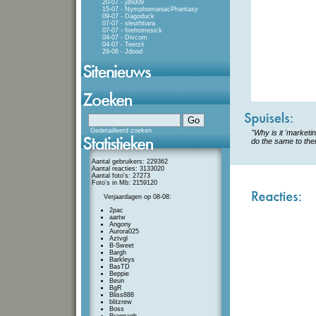
20-07 - jdh009
15-07 - NymphomaniacPhantasy
09-07 - Dagoduck
07-07 - sleuthtiara
07-07 - firehomesick
04-07 - Divcom
04-07 - Teerzii
29-06 - Jdood
Gedetailleerd zoeken
"Why is it 'marketi
do the same to th
Aantal gebruikers: 229362
Aantal reacties: 3133020
Aantal foto's: 27273
Foto's in Mb: 2159120
Verjaardagen op 08-08:
2pac
aartw
Angony
Aurora025
Aztvgl
B-Sweet
Bargh
Barkleys
BasTD
Beppie
Beun
BgR
Bliss888
blitzrew
Boss