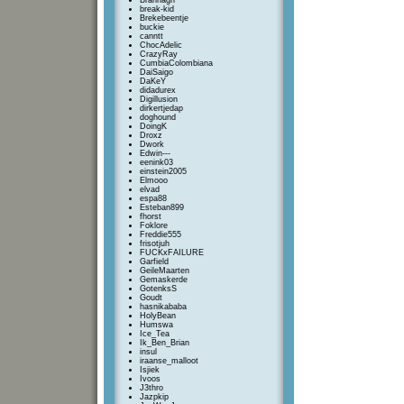
Brannagh
break-kid
Brekebeentje
buckie
canntt
ChocAdelic
CrazyRay
CumbiaColombiana
DaiSaigo
DaKeY
didadurex
Digillusion
dirkertjedap
doghound
DoingK
Droxz
Dwork
Edwin---
eenink03
einstein2005
Elmooo
elvad
espa88
Esteban899
fhorst
Foklore
Freddie555
frisotjuh
FUCKxFAILURE
Garfield
GeileMaarten
Gemaskerde
GotenksS
Goudt
hasnikababa
HolyBean
Humswa
Ice_Tea
Ik_Ben_Brian
insul
iraanse_malloot
Isjiek
Ivoos
J3thro
Jazpkip