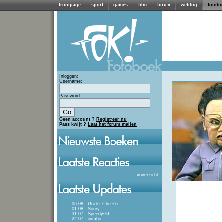
frontpage
sport
games
film
forum
weblog
fotob
Inloggen:
Username:
Password:
Geen account ?
Registreer nu
Pass kwijt ?
Laat het forum mailen
»
overzicht
06-08 - Uncle_Cheech
01-08 - Soury
31-07 - SpeedyGJ
22-07 - wimbo