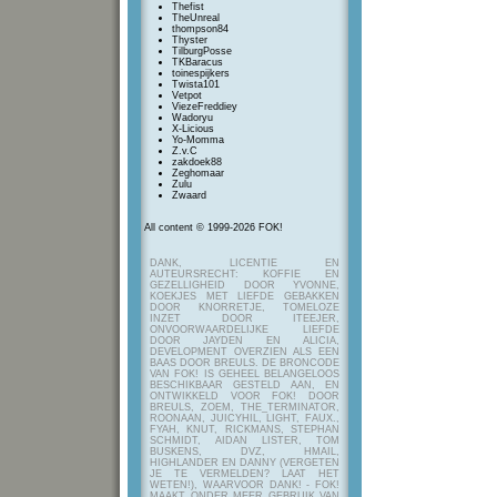
Thefist
TheUnreal
thompson84
Thyster
TilburgPosse
TKBaracus
toinespijkers
Twista101
Vetpot
ViezeFreddiey
Wadoryu
X-Licious
Yo-Momma
Z.v.C
zakdoek88
Zeghomaar
Zulu
Zwaard
All content © 1999-2026 FOK!
DANK, LICENTIE EN
AUTEURSRECHT: KOFFIE EN
GEZELLIGHEID DOOR YVONNE,
KOEKJES MET LIEFDE GEBAKKEN
DOOR KNORRETJE, TOMELOZE
INZET DOOR ITEEJER,
ONVOORWAARDELIJKE LIEFDE
DOOR JAYDEN EN ALICIA,
DEVELOPMENT OVERZIEN ALS EEN
BAAS DOOR BREULS. DE BRONCODE
VAN FOK! IS GEHEEL BELANGELOOS
BESCHIKBAAR GESTELD AAN, EN
ONTWIKKELD VOOR FOK! DOOR
BREULS, ZOEM, THE_TERMINATOR,
ROONAAN, JUICYHIL, LIGHT, FAUX.,
FYAH, KNUT, RICKMANS, STEPHAN
SCHMIDT, AIDAN LISTER, TOM
BUSKENS, DVZ, HMAIL,
HIGHLANDER EN DANNY (VERGETEN
JE TE VERMELDEN? LAAT HET
WETEN!), WAARVOOR DANK! - FOK!
MAAKT ONDER MEER GEBRUIK VAN