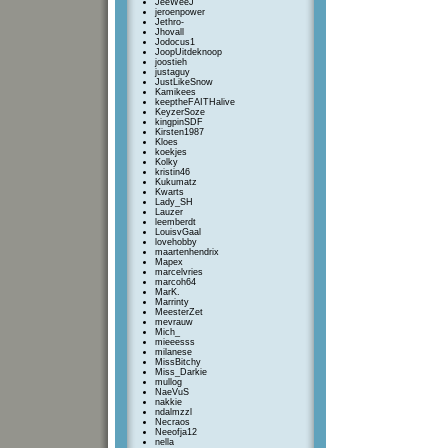
JeeWeeJ
jeroenpower
Jethro-
Jhovall
Jodocus1
JoopUitdeknoop
joostieh
justaguy
JustLikeSnow
Kamikees
keeptheFAITHalive
KeyzerSoze
kingpinSDF
Kirsten1987
Kloes
koekjes
Kolky
kristin46
Kukumatz
Kwarts
Lady_SH
Lauzer
leemberdt
LouisvGaal
lovehobby
maartenhendrix
Mapex
marcelvries
marcoh64
MarK.
Marrinty
MeesterZet
mevrauw
Mich_
mieeesss
milanese
MissBitchy
Miss_Darkie
mullog
NaeVuS
nakkie
ndalmzzl
Necraos
Neeofja12
nella