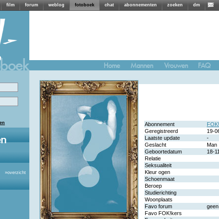
film
forum
weblog
fotoboek
chat
abonnementen
zoeken
dm
len
Abonnement
FOK!
Geregistreerd
19-0
Laatste update
-
Geslacht
Man
Geboortedatum
18-1
Relatie
Seksualiteit
Kleur ogen
»
overzicht
Schoenmaat
Beroep
Studierichting
Woonplaats
Favo forum
geen
Favo FOK!kers