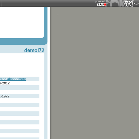
demol72
free abonnement
6-2012
1-1972