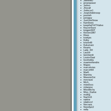
JeeWeeJ
jeroenpower
Jethro-
Jhovall
Jodocus1
JoopUitdeknoop
joostieh
justaguy
JustLikeSnow
Kamikees
keeptheFAITHalive
KeyzerSoze
kingpinSDF
Kirsten1987
Kloes
koekjes
Kolky
kristin46
Kukumatz
Kwarts
Lady_SH
Lauzer
leemberdt
LouisvGaal
lovehobby
maartenhendrix
Mapex
marcelvries
marcoh64
MarK.
Marrinty
MeesterZet
mevrauw
Mich_
mieeesss
milanese
MissBitchy
Miss_Darkie
mullog
NaeVuS
nakkie
ndalmzzl
Necraos
Neeofja12
nella