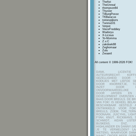
Thefist
TheUnreal
thompson84
Thyster
TilburgPosse
TKBaracus
toinespijkers
Twista101
Vetpot
ViezeFreddiey
Wadoryu
X-Licious
Yo-Momma
Z.v.C
zakdoek88
Zeghomaar
Zulu
Zwaard
All content © 1999-2026 FOK!
DANK, LICENTI
AUTEURSRECHT: KOF
GEZELLIGHEID DOOR Y
KOEKJES MET LIEFDE G
DOOR KNORRETJE, TO
INZET DOOR ITE
ONVOORWAARDELIJKE 
DOOR JAYDEN EN A
DEVELOPMENT OVERZIEN 
BAAS DOOR BREULS. DE B
VAN FOK! IS GEHEEL BEL
BESCHIKBAAR GESTELD 
ONTWIKKELD VOOR FOK
BREULS, ZOEM, THE_TERM
ROONAAN, JUICYHIL, LIGHT
FYAH, KNUT, RICKMANS, 
SCHMIDT, AIDAN LIST
BUSKENS, DVZ, H
HIGHLANDER EN DANNY (V
JE TE VERMELDEN? LA
WETEN!), WAARVOOR DANK
MAAKT ONDER MEER GEBR