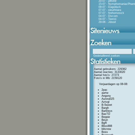
20-07 - jdh009
15-07 - NymphomaniacPhan
09-07 - Dagoduck
07-07 - sleuthtiara
07-07 - firehomesick
04-07 - Divcom
04-07 - Teerzii
29-06 - Jdood
Gedetailleerd zoeken
Aantal gebruikers: 229362
Aantal reacties: 3133020
Aantal foto's: 27273
Foto's in Mb: 2159120
Verjaardagen op 08-08:
2pac
aartw
Angony
Aurora025
Aztvgl
B-Sweet
Bargh
Barkleys
BasTD
Beppie
Beun
BgR
Bliss888
blitzrew
Boss