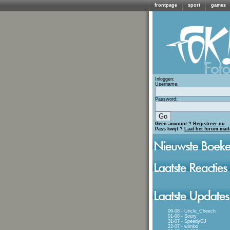
frontpage
sport
games
Inloggen:
Username:
Password:
Geen account ?
Registreer nu
Pass kwijt ?
Laat het forum mai
06-08 - Uncle_Cheech
01-08 - Soury
31-07 - SpeedyGJ
22-07 - wimbo