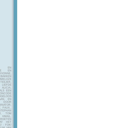
E EN
FIE EN
VONNE,
EBAKKEN
MELOZE
EJER,
LIEFDE
LICIA,
ALS EEN
RONCODE
ANGELOOS
AAN, EN
! DOOR
INATOR,
, FAUX.,
STEPHAN
ER, TOM
MAIL,
ERGETEN
AT HET
! - FOK!
UIK VAN