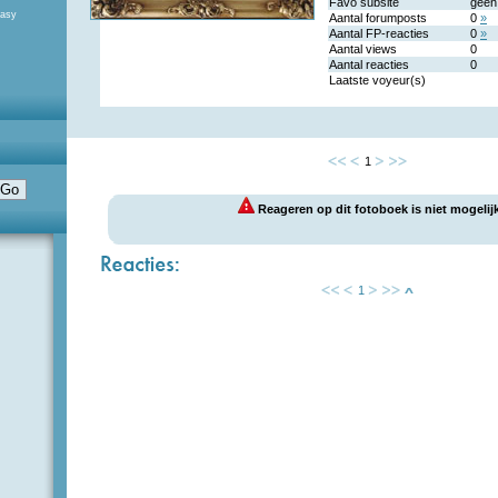
Favo subsite
geen
tasy
Aantal forumposts
0
»
Aantal FP-reacties
0
»
Aantal views
0
Aantal reacties
0
Laatste voyeur(s)
1
Reageren op dit fotoboek is niet mogelijk
1