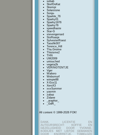
sebab
SkefDeKat
Skempi
Solarstone
Sonja-
Sparkle_76
Sparky01
Sparky1976
Sparky76
speedhaste
Star-G
stevengerrard
Stoffoasje
SylvesterRoest
Taoufik007
Terence_Hill
Tha.Gnome
Thisisme2
THN
UM2009
untouched
vegeta2k
VERINGTENTJE
Vger
Waltero
Websmurf
wimpie88
X-Ess11
XeroX3
xxxSummer
yasmin
zabaz
Zidane
_araphor_
_GdR_
All content © 1999-2026 FOK!
DANK, LICENTIE EN
AUTEURSRECHT: KOFFIE EN
GEZELLIGHEID DOOR YVONNE,
KOEKJES MET LIEFDE GEBAKKEN
DOOR KNORRETJE, TOMELOZE