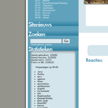
20-07 - jdh009
15-07 - NymphomaniacPhantasy
09-07 - Dagoduck
07-07 - sleuthtiara
07-07 - firehomesick
04-07 - Divcom
04-07 - Teerzii
29-06 - Jdood
Gedetailleerd zoeken
Aantal gebruikers: 229362
Aantal reacties: 3133020
Aantal foto's: 27273
Foto's in Mb: 2159120
Verjaardagen op 09-08:
.livvy
2funky
aa-o
agassie
Aineo
ajrsmeekes
aprildewinter
araph0r
Archeodude
b3n
BaajGuardian
BaantjerWebby
Basf_dude
Beast667
bietser