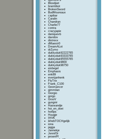
bjorni1979
Bloodpet
brambbot
BrokenSword
BudMoureaux
capibar
Caralin
Chandran
Charlie77
contra
crazyjapie
daniquevb
davidov
distrexx
dMaestr0
DreamALot
drZymo
dukkyduk92222765
dukkyduk93333765
dukkyduk95555765
dukkyduk9800
dukkyduk98750
eisbegel
Emphasis
enk89
evertjanhenk
FlyTrix
Frank_C100
Geomancer
gimmilan
Giorgio
gorgo
GrooV
gungnir
Haswandje
hoi_en_doei
hotlips
Huugje
IHVK
ikhebTOCHgelijk
iona
jagga
Jannekje
Jennif3r
jeroenPf