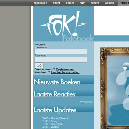
frontpage
sport
games
film
forum
weblog
fotob
Inloggen:
Username:
Password:
Geen account ?
Registreer nu
Pass kwijt ?
Laat het forum mailen
»
overzicht
06-08 - Uncle_Cheech
01-08 - Soury
31-07 - SpeedyGJ
22-07 - wimbo