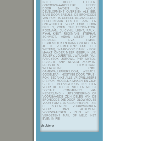
INZET DOOR ITEEJER,
ONVOORWAARDELIJKE LIEFDE
DOOR JAYDEN EN ALICIA,
DEVELOPMENT OVERZIEN ALS EEN
BAAS DOOR BREULS. DE BRONCODE
VAN FOK! IS GEHEEL BELANGELOOS
BESCHIKBAAR GESTELD AAN, EN
ONTWIKKELD VOOR FOK! DOOR
BREULS, ZOEM, THE_TERMINATOR,
ROONAAN, JUICYHIL, LIGHT, FAUX.,
FYAH, KNUT, RICKMANS, STEPHAN
SCHMIDT, AIDAN LISTER, TOM
BUSKENS, DVZ, HMAIL,
HIGHLANDER EN DANNY (VERGETEN
JE TE VERMELDEN? LAAT HET
WETEN!), WAARVOOR DANK! - FOK!
MAAKT ONDER MEER GEBRUIK VAN
JQUERY, JQUERYUI, JWPLAYER, YUI,
FANCYBOX, JGROWL, PHP, MYSQL,
DBSIGHT, ANP, NOVUM, ZOOM.IN,
PROSHOTS, FILMTOTAAL,
WEERONLINE, KNMI,
GAMEWALLPAPERS.COM, WEBADS,
GOOGLEAP - HOSTING DOOR TRUE -
FOK! BEDANKT ALLE VRIJWILLIGERS
DIE FOK! MOGELIJK MAKEN EN ZICH
GEHEEL BELANGELOOS INZETTEN
VOOR DE TOFSTE SITE EN MEEST
SOCIALE COMMUNITY VAN
NEDERLAND - UITZONDERING OP
VOORGAANDE ZIJN DELEN VAN DE
BRONCODE DIE DOOR GLOWMOUSE
VOOR FOK! ZIJN GESCHREVEN.
- ZIE
DE ALGEMENE VOORWAARDEN
VOOR ONZE ALGEMENE
VOORWAARDEN - ZIJN WE JE
VERGETEN? MAIL OF MELD HET
EVEN IN FB!
disclaimer