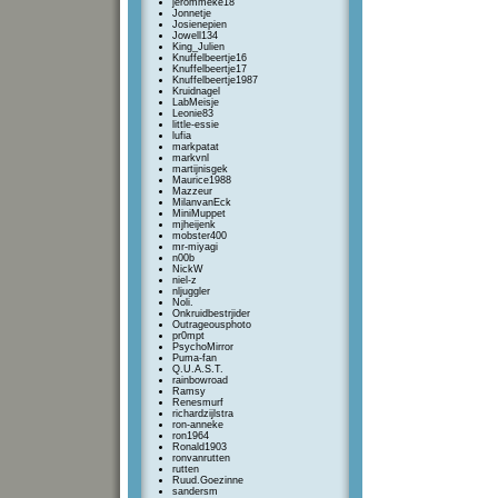
jerommeke18
Jonnetje
Josienepien
Jowell134
King_Julien
Knuffelbeertje16
Knuffelbeertje17
Knuffelbeertje1987
Kruidnagel
LabMeisje
Leonie83
little-essie
lufia
markpatat
markvnl
martijnisgek
Maurice1988
Mazzeur
MilanvanEck
MiniMuppet
mjheijenk
mobster400
mr-miyagi
n00b
NickW
niel-z
nljuggler
Noli.
Onkruidbestrjider
Outrageousphoto
pr0mpt
PsychoMirror
Puma-fan
Q.U.A.S.T.
rainbowroad
Ramsy
Renesmurf
richardzijlstra
ron-anneke
ron1964
Ronald1903
ronvanrutten
rutten
Ruud.Goezinne
sandersm