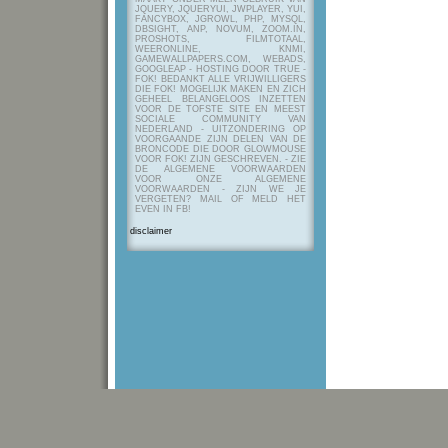
JQUERY, JQUERYUI, JWPLAYER, YUI,
FANCYBOX, JGROWL, PHP, MYSQL,
DBSIGHT, ANP, NOVUM, ZOOM.IN,
PROSHOTS, FILMTOTAAL,
WEERONLINE, KNMI,
GAMEWALLPAPERS.COM, WEBADS,
GOOGLEAP - HOSTING DOOR TRUE -
FOK! BEDANKT ALLE VRIJWILLIGERS
DIE FOK! MOGELIJK MAKEN EN ZICH
GEHEEL BELANGELOOS INZETTEN
VOOR DE TOFSTE SITE EN MEEST
SOCIALE COMMUNITY VAN
NEDERLAND - UITZONDERING OP
VOORGAANDE ZIJN DELEN VAN DE
BRONCODE DIE DOOR GLOWMOUSE
VOOR FOK! ZIJN GESCHREVEN.
- ZIE
DE ALGEMENE VOORWAARDEN
VOOR ONZE ALGEMENE
VOORWAARDEN - ZIJN WE JE
VERGETEN? MAIL OF MELD HET
EVEN IN FB!
disclaimer