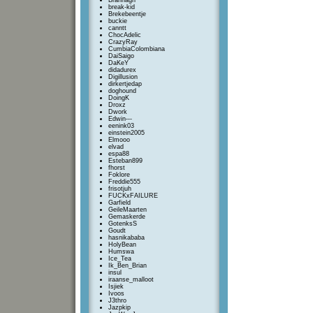
Brannagh
break-kid
Brekebeentje
buckie
canntt
ChocAdelic
CrazyRay
CumbiaColombiana
DaiSaigo
DaKeY
didadurex
Digillusion
dirkertjedap
doghound
DoingK
Droxz
Dwork
Edwin---
eenink03
einstein2005
Elmooo
elvad
espa88
Esteban899
fhorst
Foklore
Freddie555
frisotjuh
FUCKxFAILURE
Garfield
GeileMaarten
Gemaskerde
GotenksS
Goudt
hasnikababa
HolyBean
Humswa
Ice_Tea
Ik_Ben_Brian
insul
iraanse_malloot
Isjiek
Ivoos
J3thro
Jazpkip