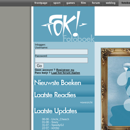
frontpage
sport
games
film
forum
weblog
fotob
Inloggen:
Username:
Password:
Geen account ?
Registreer nu
Pass kwijt ?
Laat het forum mailen
»
overzicht
06-08 - Uncle_Cheech
01-08 - Soury
31-07 - SpeedyGJ
22-07 - wimbo