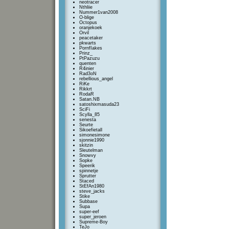
neotracer
Nthliie
Nummer1van2008
O-blige
Octopus
oranjekoek
Orvil
peacetaker
pkwarts
PornfIakes
Prinz_
PtPazuzu
quenten
R4inier
Rad3oN
rebellious_angel
RiKe
Rikkrt
RodaR
Satan.NB
satoshixmasuda23
SciFi
Scylla_85
senesta
Seurte
Sikoefietall
simonesimone
sjonnie1990
skitzin
Sleutelman
Snowvy
Sopke
Speerik
spinnetje
Sprutter
Staced
StEfAn1980
steve_jacks
Stike
Subbase
Supa
super-eef
super_jeroen
Supreme-Boy
TeJo