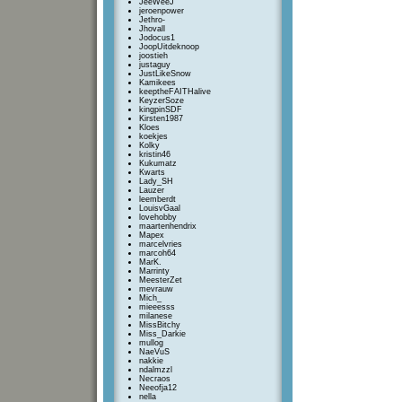
JeeWeeJ
jeroenpower
Jethro-
Jhovall
Jodocus1
JoopUitdeknoop
joostieh
justaguy
JustLikeSnow
Kamikees
keeptheFAITHalive
KeyzerSoze
kingpinSDF
Kirsten1987
Kloes
koekjes
Kolky
kristin46
Kukumatz
Kwarts
Lady_SH
Lauzer
leemberdt
LouisvGaal
lovehobby
maartenhendrix
Mapex
marcelvries
marcoh64
MarK.
Marrinty
MeesterZet
mevrauw
Mich_
mieeesss
milanese
MissBitchy
Miss_Darkie
mullog
NaeVuS
nakkie
ndalmzzl
Necraos
Neeofja12
nella