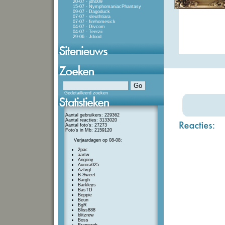
20-07 - jdh009
15-07 - NymphomaniacPhantasy
09-07 - Dagoduck
07-07 - sleuthtiara
07-07 - firehomesick
04-07 - Divcom
04-07 - Teerzii
29-06 - Jdood
Gedetailleerd zoeken
Aantal gebruikers: 229362
Aantal reacties: 3133020
Aantal foto's: 27273
Foto's in Mb: 2159120
Verjaardagen op 08-08:
2pac
aartw
Angony
Aurora025
Aztvgl
B-Sweet
Bargh
Barkleys
BasTD
Beppie
Beun
BgR
Bliss888
blitzrew
Boss