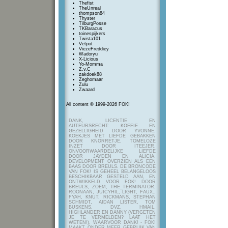
Thefist
TheUnreal
thompson84
Thyster
TilburgPosse
TKBaracus
toinespijkers
Twista101
Vetpot
ViezeFreddiey
Wadoryu
X-Licious
Yo-Momma
Z.v.C
zakdoek88
Zeghomaar
Zulu
Zwaard
All content © 1999-2026 FOK!
DANK, LICENTIE EN
AUTEURSRECHT: KOFFIE EN
GEZELLIGHEID DOOR YVONNE,
KOEKJES MET LIEFDE GEBAKKEN
DOOR KNORRETJE, TOMELOZE
INZET DOOR ITEEJER,
ONVOORWAARDELIJKE LIEFDE
DOOR JAYDEN EN ALICIA,
DEVELOPMENT OVERZIEN ALS EEN
BAAS DOOR BREULS. DE BRONCODE
VAN FOK! IS GEHEEL BELANGELOOS
BESCHIKBAAR GESTELD AAN, EN
ONTWIKKELD VOOR FOK! DOOR
BREULS, ZOEM, THE_TERMINATOR,
ROONAAN, JUICYHIL, LIGHT, FAUX.,
FYAH, KNUT, RICKMANS, STEPHAN
SCHMIDT, AIDAN LISTER, TOM
BUSKENS, DVZ, HMAIL,
HIGHLANDER EN DANNY (VERGETEN
JE TE VERMELDEN? LAAT HET
WETEN!), WAARVOOR DANK! - FOK!
MAAKT ONDER MEER GEBRUIK VAN