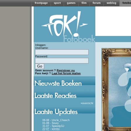
frontpage
sport
games
film
forum
weblog
fotob
Inloggen:
Username:
Password:
Geen account ?
Registreer nu
Pass kwijt ?
Laat het forum mailen
»
overzicht
06-08 - Uncle_Cheech
01-08 - Soury
31-07 - SpeedyGJ
22-07 - wimbo