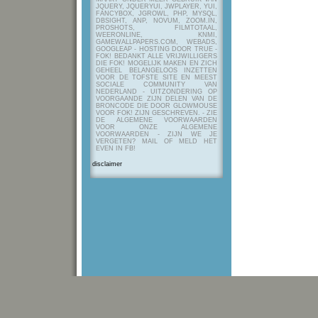
JQUERY, JQUERYUI, JWPLAYER, YUI,
FANCYBOX, JGROWL, PHP, MYSQL,
DBSIGHT, ANP, NOVUM, ZOOM.IN,
PROSHOTS, FILMTOTAAL,
WEERONLINE, KNMI,
GAMEWALLPAPERS.COM, WEBADS,
GOOGLEAP - HOSTING DOOR TRUE -
FOK! BEDANKT ALLE VRIJWILLIGERS
DIE FOK! MOGELIJK MAKEN EN ZICH
GEHEEL BELANGELOOS INZETTEN
VOOR DE TOFSTE SITE EN MEEST
SOCIALE COMMUNITY VAN
NEDERLAND - UITZONDERING OP
VOORGAANDE ZIJN DELEN VAN DE
BRONCODE DIE DOOR GLOWMOUSE
VOOR FOK! ZIJN GESCHREVEN.
- ZIE
DE ALGEMENE VOORWAARDEN
VOOR ONZE ALGEMENE
VOORWAARDEN - ZIJN WE JE
VERGETEN? MAIL OF MELD HET
EVEN IN FB!
disclaimer