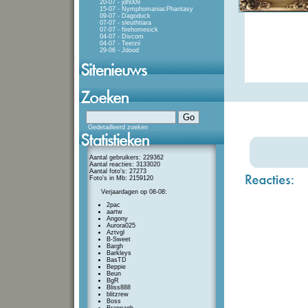
20-07 - jdh009
15-07 - NymphomaniacPhantasy
09-07 - Dagoduck
07-07 - sleuthtiara
07-07 - firehomesick
04-07 - Divcom
04-07 - Teerzii
29-06 - Jdood
Gedetailleerd zoeken
Aantal gebruikers: 229362
Aantal reacties: 3133020
Aantal foto's: 27273
Foto's in Mb: 2159120
Verjaardagen op 08-08:
2pac
aartw
Angony
Aurora025
Aztvgl
B-Sweet
Bargh
Barkleys
BasTD
Beppie
Beun
BgR
Bliss888
blitzrew
Boss