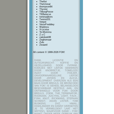
Thefist
TheUnreal
thompson84
Thyster
TilburgPosse
TKBaracus
toinespijkers
Twista101
Vetpot
ViezeFreddiey
Wadoryu
X-Licious
Yo-Momma
Z.v.C
zakdoek88
Zeghomaar
Zulu
Zwaard
All content © 1999-2026 FOK!
DANK, LICENTIE EN
AUTEURSRECHT: KOFFIE EN
GEZELLIGHEID DOOR YVONNE,
KOEKJES MET LIEFDE GEBAKKEN
DOOR KNORRETJE, TOMELOZE
INZET DOOR ITEEJER,
ONVOORWAARDELIJKE LIEFDE
DOOR JAYDEN EN ALICIA,
DEVELOPMENT OVERZIEN ALS EEN
BAAS DOOR BREULS. DE BRONCODE
VAN FOK! IS GEHEEL BELANGELOOS
BESCHIKBAAR GESTELD AAN, EN
ONTWIKKELD VOOR FOK! DOOR
BREULS, ZOEM, THE_TERMINATOR,
ROONAAN, JUICYHIL, LIGHT, FAUX.,
FYAH, KNUT, RICKMANS, STEPHAN
SCHMIDT, AIDAN LISTER, TOM
BUSKENS, DVZ, HMAIL,
HIGHLANDER EN DANNY (VERGETEN
JE TE VERMELDEN? LAAT HET
WETEN!), WAARVOOR DANK! - FOK!
MAAKT ONDER MEER GEBRUIK VAN