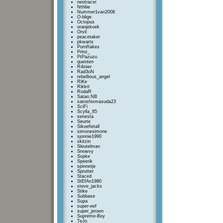
neotracer
Nthliie
Nummer1van2008
O-blige
Octopus
oranjekoek
Orvil
peacetaker
pkwarts
PornfIakes
Prinz_
PtPazuzu
quenten
R4inier
Rad3oN
rebellious_angel
RiKe
Rikkrt
RodaR
Satan.NB
satoshixmasuda23
SciFi
Scylla_85
senesta
Seurte
Sikoefietall
simonesimone
sjonnie1990
skitzin
Sleutelman
Snowvy
Sopke
Speerik
spinnetje
Sprutter
Staced
StEfAn1980
steve_jacks
Stike
Subbase
Supa
super-eef
super_jeroen
Supreme-Boy
TeJo