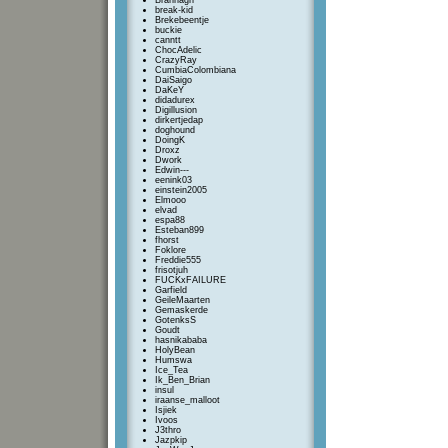
Brannagh
break-kid
Brekebeentje
buckie
canntt
ChocAdelic
CrazyRay
CumbiaColombiana
DaiSaigo
DaKeY
didadurex
Digillusion
dirkertjedap
doghound
DoingK
Droxz
Dwork
Edwin---
eenink03
einstein2005
Elmooo
elvad
espa88
Esteban899
fhorst
Foklore
Freddie555
frisotjuh
FUCKxFAILURE
Garfield
GeileMaarten
Gemaskerde
GotenksS
Goudt
hasnikababa
HolyBean
Humswa
Ice_Tea
Ik_Ben_Brian
insul
iraanse_malloot
Isjiek
Ivoos
J3thro
Jazpkip