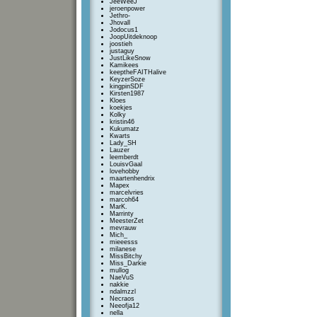
JeeWeeJ
jeroenpower
Jethro-
Jhovall
Jodocus1
JoopUitdeknoop
joostieh
justaguy
JustLikeSnow
Kamikees
keeptheFAITHalive
KeyzerSoze
kingpinSDF
Kirsten1987
Kloes
koekjes
Kolky
kristin46
Kukumatz
Kwarts
Lady_SH
Lauzer
leemberdt
LouisvGaal
lovehobby
maartenhendrix
Mapex
marcelvries
marcoh64
MarK.
Marrinty
MeesterZet
mevrauw
Mich_
mieeesss
milanese
MissBitchy
Miss_Darkie
mullog
NaeVuS
nakkie
ndalmzzl
Necraos
Neeofja12
nella