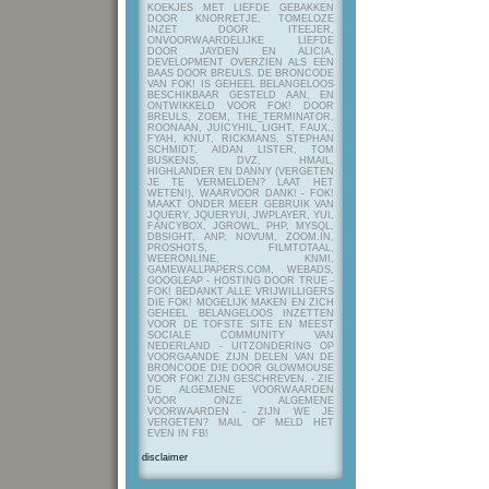
KOEKJES MET LIEFDE GEBAKKEN
DOOR KNORRETJE, TOMELOZE
INZET DOOR ITEEJER,
ONVOORWAARDELIJKE LIEFDE
DOOR JAYDEN EN ALICIA,
DEVELOPMENT OVERZIEN ALS EEN
BAAS DOOR BREULS. DE BRONCODE
VAN FOK! IS GEHEEL BELANGELOOS
BESCHIKBAAR GESTELD AAN, EN
ONTWIKKELD VOOR FOK! DOOR
BREULS, ZOEM, THE_TERMINATOR,
ROONAAN, JUICYHIL, LIGHT, FAUX.,
FYAH, KNUT, RICKMANS, STEPHAN
SCHMIDT, AIDAN LISTER, TOM
BUSKENS, DVZ, HMAIL,
HIGHLANDER EN DANNY (VERGETEN
JE TE VERMELDEN? LAAT HET
WETEN!), WAARVOOR DANK! - FOK!
MAAKT ONDER MEER GEBRUIK VAN
JQUERY, JQUERYUI, JWPLAYER, YUI,
FANCYBOX, JGROWL, PHP, MYSQL,
DBSIGHT, ANP, NOVUM, ZOOM.IN,
PROSHOTS, FILMTOTAAL,
WEERONLINE, KNMI,
GAMEWALLPAPERS.COM, WEBADS,
GOOGLEAP - HOSTING DOOR TRUE -
FOK! BEDANKT ALLE VRIJWILLIGERS
DIE FOK! MOGELIJK MAKEN EN ZICH
GEHEEL BELANGELOOS INZETTEN
VOOR DE TOFSTE SITE EN MEEST
SOCIALE COMMUNITY VAN
NEDERLAND - UITZONDERING OP
VOORGAANDE ZIJN DELEN VAN DE
BRONCODE DIE DOOR GLOWMOUSE
VOOR FOK! ZIJN GESCHREVEN.
- ZIE
DE ALGEMENE VOORWAARDEN
VOOR ONZE ALGEMENE
VOORWAARDEN - ZIJN WE JE
VERGETEN? MAIL OF MELD HET
EVEN IN FB!
disclaimer