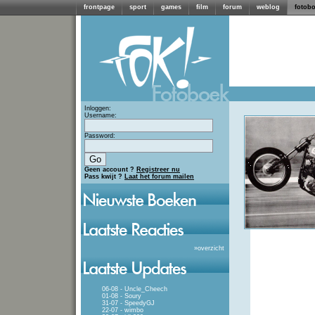
frontpage
sport
games
film
forum
weblog
fotob
Inloggen:
Username:
Password:
Geen account ?
Registreer nu
Pass kwijt ?
Laat het forum mailen
»
overzicht
06-08 - Uncle_Cheech
01-08 - Soury
31-07 - SpeedyGJ
22-07 - wimbo