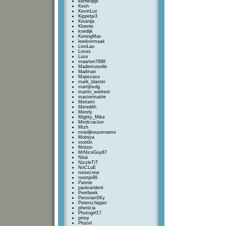
kernkopje
Kesh
KevinLux
Kippetje3
Kisanija
Kloenie
koedijk
KoningMax
leedvermaak
LionLau
Loves
Luux
maarten7888
Mademoiselle
Mailman
Mapezaxo
mark_blaster
martijnvdg
martin_wielrent
mastermattie
Meirami
Meredith
Merely
Mighty_Mike
Mindcracker
Mizh
moeiljkeusername
Molniya
moti0n
Motion
MrNiceGuy87
Nitai
NizzleTiT
NoCLuE
noisecrew
noortje99
Pannie
paulvandent
Peetbeek
PeruvianSKy
Peterschipper
phenicia
Photogirl17
pinoy
Pluizel