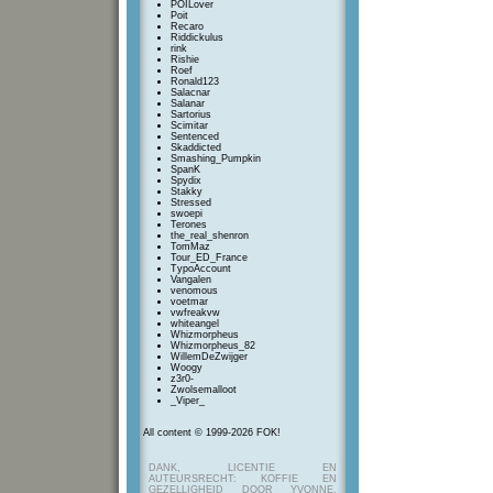
POILover
Poit
Recaro
Riddickulus
rink
Rishie
Roef
Ronald123
Salacnar
Salanar
Sartorius
Scimitar
Sentenced
Skaddicted
Smashing_Pumpkin
SpanK
Spydix
Stakky
Stressed
swoepi
Terones
the_real_shenron
TomMaz
Tour_ED_France
TypoAccount
Vangalen
venomous
voetmar
vwfreakvw
whiteangel
Whizmorpheus
Whizmorpheus_82
WillemDeZwijger
Woogy
z3r0-
Zwolsemalloot
_Viper_
All content © 1999-2026 FOK!
DANK, LICENTIE EN
AUTEURSRECHT: KOFFIE EN
GEZELLIGHEID DOOR YVONNE,