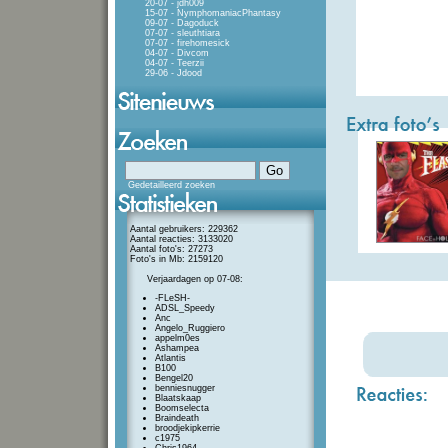
20-07 - jdh009
15-07 - NymphomaniacPhantasy
09-07 - Dagoduck
07-07 - sleuthtiara
07-07 - firehomesick
04-07 - Divcom
04-07 - Teerzii
29-06 - Jdood
Gedetailleerd zoeken
Aantal gebruikers: 229362
Aantal reacties: 3133020
Aantal foto's: 27273
Foto's in Mb: 2159120
Verjaardagen op 07-08:
-FLeSH-
ADSL_Speedy
Anc
Angelo_Ruggiero
appelm0es
Ashampea
Atlantis
B100
Bengel20
benniesnugger
Blaatskaap
Boomselecta
Braindeath
broodjekipkerrie
c1975