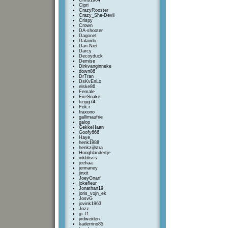
Chris1964
Cipri
CrazyRooster
Crazy_She-Devil
Crispy
Crown
DA-shooter
Dagonet
Dalando
Dan-Niet
Darcy
Decoyduck
Demise
Dirkvanginneke
down86
DrTran
DsKvEnLo
elske86
Female
FireSnake
fizgig74
Fok.r
fraxono
gallimaufrie
galop
GekkeHaan
Goofy666
Haye_
henk1988
henkzijlstra
Hooghlandertje
inkblisss
jeehaa
jennaney
jinxit
JoeyGnarf
jokefleur
Jonathan19
joris_vojn_ek
JosvG
jovink1963
Jozz
jp_f1
jvdweiden
kaderrino85