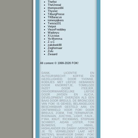
Thefist
TheUnreal
thompson84
Thyster
TilburgPosse
TKBaracus
toinespijkers
Twista101
Vetpot
ViezeFreddiey
Wadoryu
X-Licious
Yo-Momma
Z.v.C
zakdoek88
Zeghomaar
Zulu
Zwaard
All content © 1999-2026 FOK!
DANK, LICENTIE EN
AUTEURSRECHT: KOFFIE EN
GEZELLIGHEID DOOR YVONNE,
KOEKJES MET LIEFDE GEBAKKEN
DOOR KNORRETJE, TOMELOZE
INZET DOOR ITEEJER,
ONVOORWAARDELIJKE LIEFDE
DOOR JAYDEN EN ALICIA,
DEVELOPMENT OVERZIEN ALS EEN
BAAS DOOR BREULS. DE BRONCODE
VAN FOK! IS GEHEEL BELANGELOOS
BESCHIKBAAR GESTELD AAN, EN
ONTWIKKELD VOOR FOK! DOOR
BREULS, ZOEM, THE_TERMINATOR,
ROONAAN, JUICYHIL, LIGHT, FAUX.,
FYAH, KNUT, RICKMANS, STEPHAN
SCHMIDT, AIDAN LISTER, TOM
BUSKENS, DVZ, HMAIL,
HIGHLANDER EN DANNY (VERGETEN
JE TE VERMELDEN? LAAT HET
WETEN!), WAARVOOR DANK! - FOK!
MAAKT ONDER MEER GEBRUIK VAN