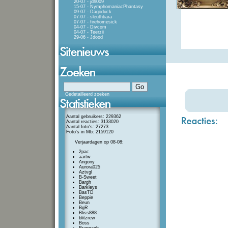
20-07 - jdh009
15-07 - NymphomaniacPhantasy
09-07 - Dagoduck
07-07 - sleuthtiara
07-07 - firehomesick
04-07 - Divcom
04-07 - Teerzii
29-06 - Jdood
Gedetailleerd zoeken
Aantal gebruikers: 229362
Aantal reacties: 3133020
Aantal foto's: 27273
Foto's in Mb: 2159120
Verjaardagen op 08-08:
2pac
aartw
Angony
Aurora025
Aztvgl
B-Sweet
Bargh
Barkleys
BasTD
Beppie
Beun
BgR
Bliss888
blitzrew
Boss