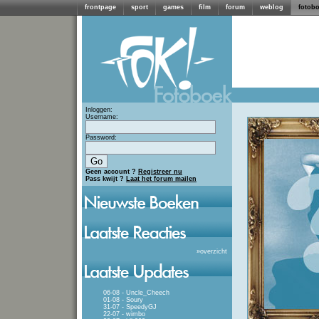
frontpage
sport
games
film
forum
weblog
fotob
Inloggen:
Username:
Password:
Geen account ?
Registreer nu
Pass kwijt ?
Laat het forum mailen
»
overzicht
06-08 - Uncle_Cheech
01-08 - Soury
31-07 - SpeedyGJ
22-07 - wimbo