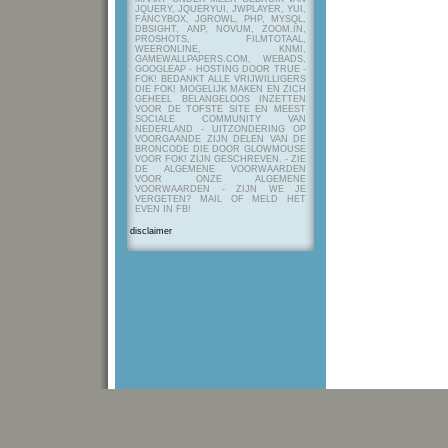
JQUERY, JQUERYUI, JWPLAYER, YUI,
FANCYBOX, JGROWL, PHP, MYSQL,
DBSIGHT, ANP, NOVUM, ZOOM.IN,
PROSHOTS, FILMTOTAAL,
WEERONLINE, KNMI,
GAMEWALLPAPERS.COM, WEBADS,
GOOGLEAP - HOSTING DOOR TRUE -
FOK! BEDANKT ALLE VRIJWILLIGERS
DIE FOK! MOGELIJK MAKEN EN ZICH
GEHEEL BELANGELOOS INZETTEN
VOOR DE TOFSTE SITE EN MEEST
SOCIALE COMMUNITY VAN
NEDERLAND - UITZONDERING OP
VOORGAANDE ZIJN DELEN VAN DE
BRONCODE DIE DOOR GLOWMOUSE
VOOR FOK! ZIJN GESCHREVEN.
- ZIE
DE ALGEMENE VOORWAARDEN
VOOR ONZE ALGEMENE
VOORWAARDEN - ZIJN WE JE
VERGETEN? MAIL OF MELD HET
EVEN IN FB!
disclaimer