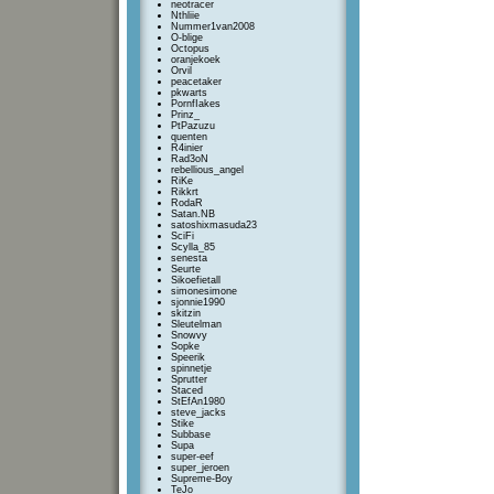
neotracer
Nthliie
Nummer1van2008
O-blige
Octopus
oranjekoek
Orvil
peacetaker
pkwarts
PornfIakes
Prinz_
PtPazuzu
quenten
R4inier
Rad3oN
rebellious_angel
RiKe
Rikkrt
RodaR
Satan.NB
satoshixmasuda23
SciFi
Scylla_85
senesta
Seurte
Sikoefietall
simonesimone
sjonnie1990
skitzin
Sleutelman
Snowvy
Sopke
Speerik
spinnetje
Sprutter
Staced
StEfAn1980
steve_jacks
Stike
Subbase
Supa
super-eef
super_jeroen
Supreme-Boy
TeJo