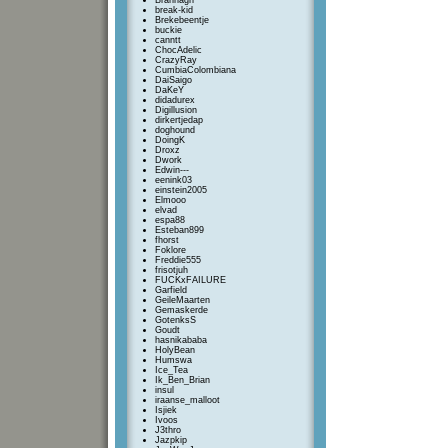
Brannagh
break-kid
Brekebeentje
buckie
canntt
ChocAdelic
CrazyRay
CumbiaColombiana
DaiSaigo
DaKeY
didadurex
Digillusion
dirkertjedap
doghound
DoingK
Droxz
Dwork
Edwin---
eenink03
einstein2005
Elmooo
elvad
espa88
Esteban899
fhorst
Foklore
Freddie555
frisotjuh
FUCKxFAILURE
Garfield
GeileMaarten
Gemaskerde
GotenksS
Goudt
hasnikababa
HolyBean
Humswa
Ice_Tea
Ik_Ben_Brian
insul
iraanse_malloot
Isjiek
Ivoos
J3thro
Jazpkip