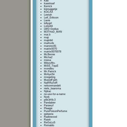
Kaa
kaaskaaf
Kerrick
kipnuggetje
KOCAX
Leetah
Leif_Erikson
Liene
lollygirl
Lotte94
LWD-Godius
M3THoD_MAN
mai.b
maji
majinbil
markvds
marstex81
matrix0070
matrix0070078
McBernie
Micha2
miesa
MikeyMo.
MiSS_TiquE
mondieu
Mr.Patrick
MrAyeSir
mregeling
MutedFaith
NaRRaToR
nelsonmandeli
niels_baarsma
Njilrac
no-use-for-a-name
Nork
p0k3rf4c3
Pandabier
Parawyf
Plaapje
PurePoisonPerfume
qubasta
Radiowood
Raisk
ReGuLuS
Reinaldo