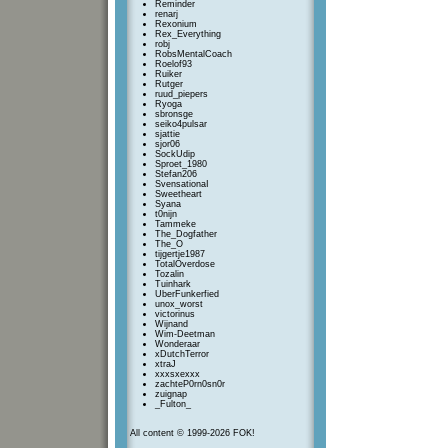
Reminder
renarj
Rexonium
Rex_Everything
robj
RobsMentalCoach
Roelof93
Ruiker
Rutger
ruud_piepers
Ryoga
sbronsge
seiko4pulsar
sjattie
sjor06
SockUdip
Sproet_1980
Stefan206
SvensationaI
Sweetheart
Syana
t0nijn
Tammeke
The_Dogfather
The_O
tijgertje1987
TotalOverdose
Tozalin
Tuinhark
UberFunkerfied
unox_worst
victorinus
Wijnand
Wim-Deetman
Wonderaar
xDutchTerror
xtraJ
xxxsxexxx
zachteP0rn0sn0r
zuignap
_Fulton_
All content © 1999-2026 FOK!