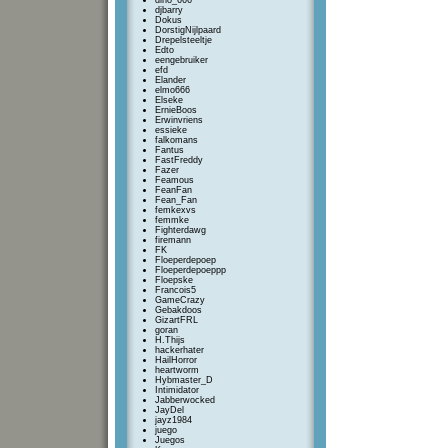
dino_666
djbarry
Dokus
DorstigNijlpaard
Drepelsteeltje
Edto
eengebruiker
efd
Elander
elmo666
Elseke
ErnieBoos
Erwinvriens
essieke
falkomans
Fantus
FastFreddy
Fazer
Feamous
FeanFan
Fean_Fan
femkexvs
femmke
Fighterdawg
firemann
FK
Floeperdepoep
Floeperdepoeppp
Floepske
Francois5
GameCrazy
Gebakdoos
GizartFRL
goran
H.Thijs
hackerhater
HailHorror
heartworm
Hybmaster_D
Intimidator
Jabberwocked
JayDel
jayz1984
juego
Juegos