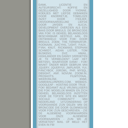
DANK, LICENTIE EN
AUTEURSRECHT: KOFFIE EN
GEZELLIGHEID DOOR YVONNE,
KOEKJES MET LIEFDE GEBAKKEN
DOOR KNORRETJE, TOMELOZE
INZET DOOR ITEEJER,
ONVOORWAARDELIJKE LIEFDE
DOOR JAYDEN EN ALICIA,
DEVELOPMENT OVERZIEN ALS EEN
BAAS DOOR BREULS. DE BRONCODE
VAN FOK! IS GEHEEL BELANGELOOS
BESCHIKBAAR GESTELD AAN, EN
ONTWIKKELD VOOR FOK! DOOR
BREULS, ZOEM, THE_TERMINATOR,
ROONAAN, JUICYHIL, LIGHT, FAUX.,
FYAH, KNUT, RICKMANS, STEPHAN
SCHMIDT, AIDAN LISTER, TOM
BUSKENS, DVZ, HMAIL,
HIGHLANDER EN DANNY (VERGETEN
JE TE VERMELDEN? LAAT HET
WETEN!), WAARVOOR DANK! - FOK!
MAAKT ONDER MEER GEBRUIK VAN
JQUERY, JQUERYUI, JWPLAYER, YUI,
FANCYBOX, JGROWL, PHP, MYSQL,
DBSIGHT, ANP, NOVUM, ZOOM.IN,
PROSHOTS, FILMTOTAAL,
WEERONLINE, KNMI,
GAMEWALLPAPERS.COM, WEBADS,
GOOGLEAP - HOSTING DOOR TRUE -
FOK! BEDANKT ALLE VRIJWILLIGERS
DIE FOK! MOGELIJK MAKEN EN ZICH
GEHEEL BELANGELOOS INZETTEN
VOOR DE TOFSTE SITE EN MEEST
SOCIALE COMMUNITY VAN
NEDERLAND - UITZONDERING OP
VOORGAANDE ZIJN DELEN VAN DE
BRONCODE DIE DOOR GLOWMOUSE
VOOR FOK! ZIJN GESCHREVEN.
- ZIE
DE ALGEMENE VOORWAARDEN
VOOR ONZE ALGEMENE
VOORWAARDEN - ZIJN WE JE
VERGETEN? MAIL OF MELD HET
EVEN IN FB!