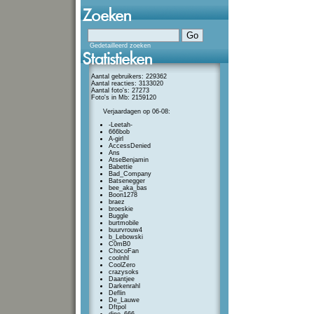
Gedetailleerd zoeken
Aantal gebruikers: 229362
Aantal reacties: 3133020
Aantal foto's: 27273
Foto's in Mb: 2159120
Verjaardagen op 06-08:
-Leetah-
666bob
A-girl
AccessDenied
Ans
AtseBenjamin
Babettie
Bad_Company
Batsenegger
bee_aka_bas
Boon1278
braez
broeskie
Buggle
burtmobile
buurvrouw4
b_Lebowski
C0mB0
ChocoFan
coolnhl
CoolZero
crazysoks
Daantjee
Darkenrahl
Deflin
De_Lauwe
Dftpol