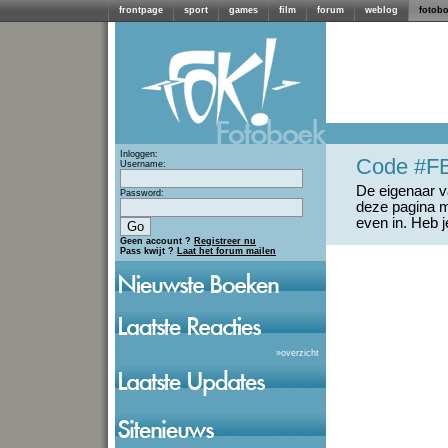
frontpage
sport
games
film
forum
weblog
fotob
Inloggen:
Code #F
Username:
De eigenaar va
Password:
deze pagina m
even in. Heb 
Geen account ?
Registreer nu
Pass kwijt ?
Laat het forum mailen
»
overzicht