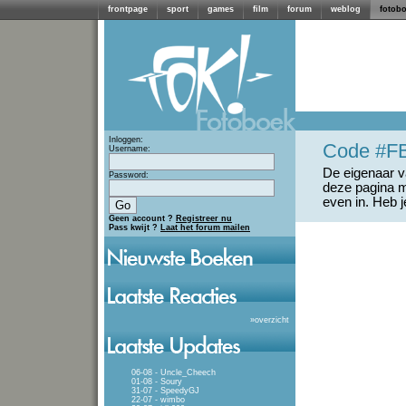
frontpage
sport
games
film
forum
weblog
fotob
Inloggen:
Code #F
Username:
De eigenaar va
Password:
deze pagina m
even in. Heb 
Geen account ?
Registreer nu
Pass kwijt ?
Laat het forum mailen
»
overzicht
06-08 - Uncle_Cheech
01-08 - Soury
31-07 - SpeedyGJ
22-07 - wimbo