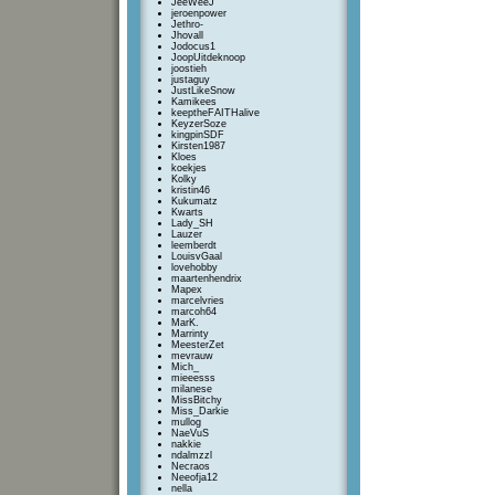
JeeWeeJ
jeroenpower
Jethro-
Jhovall
Jodocus1
JoopUitdeknoop
joostieh
justaguy
JustLikeSnow
Kamikees
keeptheFAITHalive
KeyzerSoze
kingpinSDF
Kirsten1987
Kloes
koekjes
Kolky
kristin46
Kukumatz
Kwarts
Lady_SH
Lauzer
leemberdt
LouisvGaal
lovehobby
maartenhendrix
Mapex
marcelvries
marcoh64
MarK.
Marrinty
MeesterZet
mevrauw
Mich_
mieeesss
milanese
MissBitchy
Miss_Darkie
mullog
NaeVuS
nakkie
ndalmzzl
Necraos
Neeofja12
nella