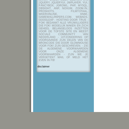
JQUERY, JQUERYUI, JWPLAYER, YUI,
FANCYBOX, JGROWL, PHP, MYSQL,
DBSIGHT, ANP, NOVUM, ZOOM.IN,
PROSHOTS, FILMTOTAAL,
WEERONLINE, KNMI,
GAMEWALLPAPERS.COM, WEBADS,
GOOGLEAP - HOSTING DOOR TRUE -
FOK! BEDANKT ALLE VRIJWILLIGERS
DIE FOK! MOGELIJK MAKEN EN ZICH
GEHEEL BELANGELOOS INZETTEN
VOOR DE TOFSTE SITE EN MEEST
SOCIALE COMMUNITY VAN
NEDERLAND - UITZONDERING OP
VOORGAANDE ZIJN DELEN VAN DE
BRONCODE DIE DOOR GLOWMOUSE
VOOR FOK! ZIJN GESCHREVEN.
- ZIE
DE ALGEMENE VOORWAARDEN
VOOR ONZE ALGEMENE
VOORWAARDEN - ZIJN WE JE
VERGETEN? MAIL OF MELD HET
EVEN IN FB!
disclaimer