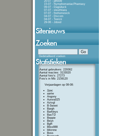
20-07 - jdh009
15-07 - NymphomaniacPhantasy
09-07 - Dagoduck
07-07 - sleuthtiara
07-07 - firehomesick
04-07 - Divcom
04-07 - Teerzii
29-06 - Jdood
Gedetailleerd zoeken
Aantal gebruikers: 229362
Aantal reacties: 3133020
Aantal foto's: 27273
Foto's in Mb: 2159120
Verjaardagen op 08-08:
2pac
aartw
Angony
Aurora025
Aztvgl
B-Sweet
Bargh
Barkleys
BasTD
Beppie
Beun
BgR
Bliss888
blitzrew
Boss