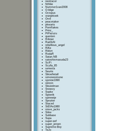
neotracer
Nthliie
Nummer1van2008
O-blige
Octopus
oranjekoek
Orvil
peacetaker
pkwarts
PornfIakes
Prinz_
PtPazuzu
quenten
R4inier
Rad3oN
rebellious_angel
RiKe
Rikkrt
RodaR
Satan.NB
satoshixmasuda23
SciFi
Scylla_85
senesta
Seurte
Sikoefietall
simonesimone
sjonnie1990
skitzin
Sleutelman
Snowvy
Sopke
Speerik
spinnetje
Sprutter
Staced
StEfAn1980
steve_jacks
Stike
Subbase
Supa
super-eef
super_jeroen
Supreme-Boy
TeJo