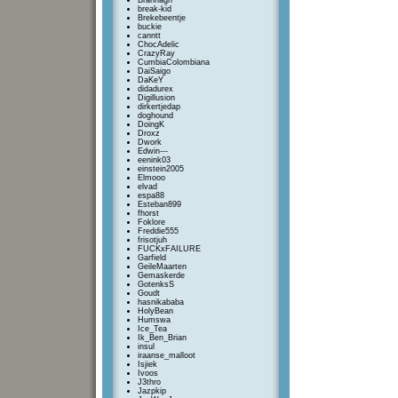
Brannagh
break-kid
Brekebeentje
buckie
canntt
ChocAdelic
CrazyRay
CumbiaColombiana
DaiSaigo
DaKeY
didadurex
Digillusion
dirkertjedap
doghound
DoingK
Droxz
Dwork
Edwin---
eenink03
einstein2005
Elmooo
elvad
espa88
Esteban899
fhorst
Foklore
Freddie555
frisotjuh
FUCKxFAILURE
Garfield
GeileMaarten
Gemaskerde
GotenksS
Goudt
hasnikababa
HolyBean
Humswa
Ice_Tea
Ik_Ben_Brian
insul
iraanse_malloot
Isjiek
Ivoos
J3thro
Jazpkip