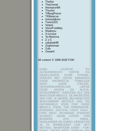
Thefist
TheUnreal
thompson84
Thyster
TilburgPosse
TKBaracus
toinespijkers
Twista101
Vetpot
ViezeFreddiey
Wadoryu
X-Licious
Yo-Momma
Z.v.C
zakdoek88
Zeghomaar
Zulu
Zwaard
All content © 1999-2026 FOK!
DANK, LICENTIE EN
AUTEURSRECHT: KOFFIE EN
GEZELLIGHEID DOOR YVONNE,
KOEKJES MET LIEFDE GEBAKKEN
DOOR KNORRETJE, TOMELOZE
INZET DOOR ITEEJER,
ONVOORWAARDELIJKE LIEFDE
DOOR JAYDEN EN ALICIA,
DEVELOPMENT OVERZIEN ALS EEN
BAAS DOOR BREULS. DE BRONCODE
VAN FOK! IS GEHEEL BELANGELOOS
BESCHIKBAAR GESTELD AAN, EN
ONTWIKKELD VOOR FOK! DOOR
BREULS, ZOEM, THE_TERMINATOR,
ROONAAN, JUICYHIL, LIGHT, FAUX.,
FYAH, KNUT, RICKMANS, STEPHAN
SCHMIDT, AIDAN LISTER, TOM
BUSKENS, DVZ, HMAIL,
HIGHLANDER EN DANNY (VERGETEN
JE TE VERMELDEN? LAAT HET
WETEN!), WAARVOOR DANK! - FOK!
MAAKT ONDER MEER GEBRUIK VAN