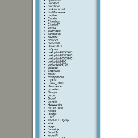
bjorni1979
Bloodpet
brambbot
BrokenSword
BudMoureaux
capibar
Caralin
Chandran
Charlie77
contra
crazyjapie
daniquevb
davidov
distrexx
dMaestr0
DreamALot
drZymo
dukkyduk92222765
dukkyduk93333765
dukkyduk95555765
dukkyduk9800
dukkyduk98750
eisbegel
Emphasis
enk89
evertjanhenk
FlyTrix
Frank_C100
Geomancer
gimmilan
Giorgio
gorgo
GrooV
gungnir
Haswandje
hoi_en_doei
hotlips
Huugje
IHVK
ikhebTOCHgelijk
iona
jagga
Jannekje
Jennif3r
jeroenPf