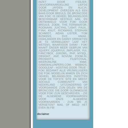
INZET DOOR ITEEJER,
ONVOORWAARDELIJKE LIEFDE
DOOR JAYDEN EN ALICIA,
DEVELOPMENT OVERZIEN ALS EEN
BAAS DOOR BREULS. DE BRONCODE
VAN FOK! IS GEHEEL BELANGELOOS
BESCHIKBAAR GESTELD AAN, EN
ONTWIKKELD VOOR FOK! DOOR
BREULS, ZOEM, THE_TERMINATOR,
ROONAAN, JUICYHIL, LIGHT, FAUX.,
FYAH, KNUT, RICKMANS, STEPHAN
SCHMIDT, AIDAN LISTER, TOM
BUSKENS, DVZ, HMAIL,
HIGHLANDER EN DANNY (VERGETEN
JE TE VERMELDEN? LAAT HET
WETEN!), WAARVOOR DANK! - FOK!
MAAKT ONDER MEER GEBRUIK VAN
JQUERY, JQUERYUI, JWPLAYER, YUI,
FANCYBOX, JGROWL, PHP, MYSQL,
DBSIGHT, ANP, NOVUM, ZOOM.IN,
PROSHOTS, FILMTOTAAL,
WEERONLINE, KNMI,
GAMEWALLPAPERS.COM, WEBADS,
GOOGLEAP - HOSTING DOOR TRUE -
FOK! BEDANKT ALLE VRIJWILLIGERS
DIE FOK! MOGELIJK MAKEN EN ZICH
GEHEEL BELANGELOOS INZETTEN
VOOR DE TOFSTE SITE EN MEEST
SOCIALE COMMUNITY VAN
NEDERLAND - UITZONDERING OP
VOORGAANDE ZIJN DELEN VAN DE
BRONCODE DIE DOOR GLOWMOUSE
VOOR FOK! ZIJN GESCHREVEN.
- ZIE
DE ALGEMENE VOORWAARDEN
VOOR ONZE ALGEMENE
VOORWAARDEN - ZIJN WE JE
VERGETEN? MAIL OF MELD HET
EVEN IN FB!
disclaimer