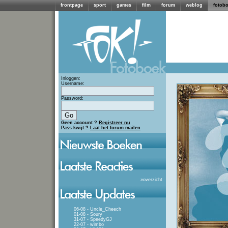
frontpage
sport
games
film
forum
weblog
fotob
Inloggen:
Username:
Password:
Geen account ?
Registreer nu
Pass kwijt ?
Laat het forum mailen
»
overzicht
06-08 - Uncle_Cheech
01-08 - Soury
31-07 - SpeedyGJ
22-07 - wimbo