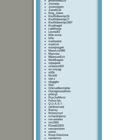
jerommeke18
Jonnetje
Josienepien
Jowell134
King_Julien
Knuffelbeertje16
Knuffelbeertje17
Knuffelbeertje1987
Kruidnagel
LabMeisje
Leonie83
little-essie
lufia
markpatat
markvnl
martijnisgek
Maurice1988
Mazzeur
MilanvanEck
MiniMuppet
mjheijenk
mobster400
mr-miyagi
n00b
NickW
niel-z
nljuggler
Noli.
Onkruidbestrjider
Outrageousphoto
pr0mpt
PsychoMirror
Puma-fan
Q.U.A.S.T.
rainbowroad
Ramsy
Renesmurf
richardzijlstra
ron-anneke
ron1964
Ronald1903
ronvanrutten
rutten
Ruud.Goezinne
sandersm