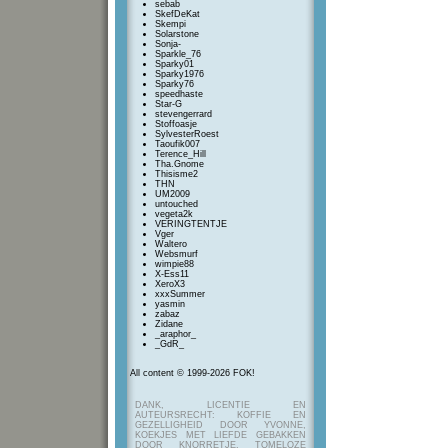
sebab
SkefDeKat
Skempi
Solarstone
Sonja-
Sparkle_76
Sparky01
Sparky1976
Sparky76
speedhaste
Star-G
stevengerrard
Stoffoasje
SylvesterRoest
Taoufik007
Terence_Hill
Tha.Gnome
Thisisme2
THN
UM2009
untouched
vegeta2k
VERINGTENTJE
Vger
Waltero
Websmurf
wimpie88
X-Ess11
XeroX3
xxxSummer
yasmin
zabaz
Zidane
_araphor_
_GdR_
All content © 1999-2026 FOK!
DANK, LICENTIE EN
AUTEURSRECHT: KOFFIE EN
GEZELLIGHEID DOOR YVONNE,
KOEKJES MET LIEFDE GEBAKKEN
DOOR KNORRETJE, TOMELOZE