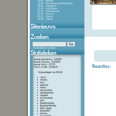
20-07 - jdh009
15-07 - NymphomaniacPhantasy
09-07 - Dagoduck
07-07 - sleuthtiara
07-07 - firehomesick
04-07 - Divcom
04-07 - Teerzii
29-06 - Jdood
Gedetailleerd zoeken
Aantal gebruikers: 229362
Aantal reacties: 3133020
Aantal foto's: 27273
Foto's in Mb: 2159120
Verjaardagen op 09-08:
.livvy
2funky
aa-o
agassie
Aineo
ajrsmeekes
aprildewinter
araph0r
Archeodude
b3n
BaajGuardian
BaantjerWebby
Basf_dude
Beast667
bietser