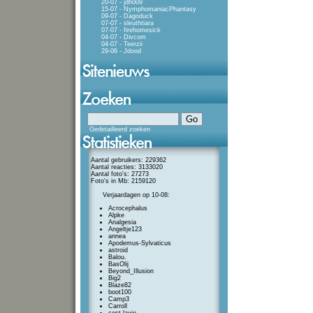
20-07 - jdh009
15-07 - NymphomaniacPhantasy
09-07 - Dagoduck
07-07 - sleuthtiara
07-07 - firehomesick
04-07 - Divcom
04-07 - Teerzii
29-06 - Jdood
Gedetailleerd zoeken
Aantal gebruikers: 229362
Aantal reacties: 3133020
Aantal foto's: 27273
Foto's in Mb: 2159120
Verjaardagen op 10-08:
Acrocephalus
Alpke
Analgesia
Angeltje123
annea
Apodemus-Sylvaticus
astroid
Balou.
BasOlij
Beyond_Illusion
Big2
Blaze82
boot100
Camp3
Carroll