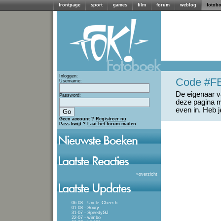
frontpage
sport
games
film
forum
weblog
fotob
Inloggen:
Code #F
Username:
De eigenaar va
Password:
deze pagina m
even in. Heb 
Geen account ?
Registreer nu
Pass kwijt ?
Laat het forum mailen
»
overzicht
06-08 - Uncle_Cheech
01-08 - Soury
31-07 - SpeedyGJ
22-07 - wimbo