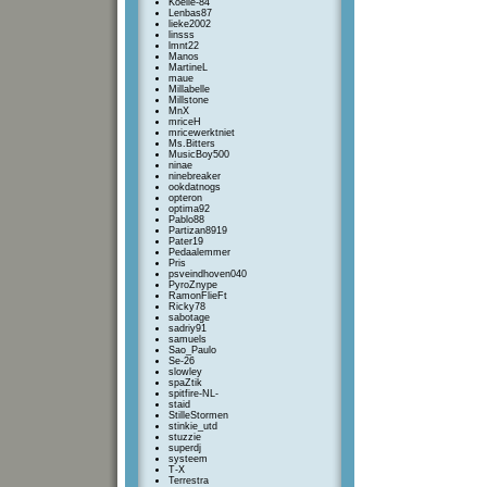
Koelie-84
Lenbas87
lieke2002
linsss
lmnt22
Manos
MartineL
maue
Millabelle
Millstone
MnX
mriceH
mricewerktniet
Ms.Bitters
MusicBoy500
ninae
ninebreaker
ookdatnogs
opteron
optima92
Pablo88
Partizan8919
Pater19
Pedaalemmer
Pris
psveindhoven040
PyroZnype
RamonFlieFt
Ricky78
sabotage
sadriy91
samuels
Sao_Paulo
Se-26
slowley
spaZtik
spitfire-NL-
staid
StilleStormen
stinkie_utd
stuzzie
superdj
systeem
T-X
Terrestra