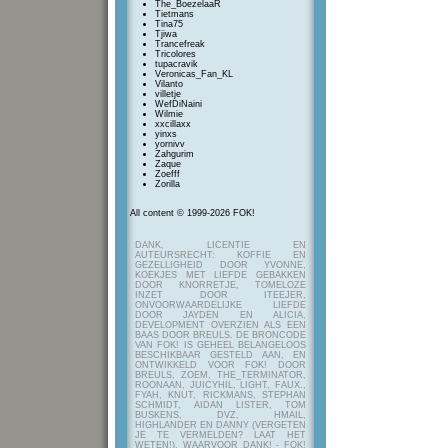
The_BoezelaaR
Tietmans
Tina75
Tjiwa
Trancefreak
Tricolores
tupacravik
Veronicas_Fan_KL
Vilanto
villetje
WefDiNaini
Wilmie
xxcillaxx
yinxs
yornivv
Zahgurim
Zaque
Zoefff
Zorilla
All content © 1999-2026 FOK!
DANK, LICENTIE EN
AUTEURSRECHT: KOFFIE EN
GEZELLIGHEID DOOR YVONNE,
KOEKJES MET LIEFDE GEBAKKEN
DOOR KNORRETJE, TOMELOZE
INZET DOOR ITEEJER,
ONVOORWAARDELIJKE LIEFDE
DOOR JAYDEN EN ALICIA,
DEVELOPMENT OVERZIEN ALS EEN
BAAS DOOR BREULS. DE BRONCODE
VAN FOK! IS GEHEEL BELANGELOOS
BESCHIKBAAR GESTELD AAN, EN
ONTWIKKELD VOOR FOK! DOOR
BREULS, ZOEM, THE_TERMINATOR,
ROONAAN, JUICYHIL, LIGHT, FAUX.,
FYAH, KNUT, RICKMANS, STEPHAN
SCHMIDT, AIDAN LISTER, TOM
BUSKENS, DVZ, HMAIL,
HIGHLANDER EN DANNY (VERGETEN
JE TE VERMELDEN? LAAT HET
WETEN!), WAARVOOR DANK! - FOK!