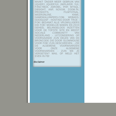
MAAKT ONDER MEER GEBRUIK VAN
JQUERY, JQUERYUI, JWPLAYER, YUI,
FANCYBOX, JGROWL, PHP, MYSQL,
DBSIGHT, ANP, NOVUM, ZOOM.IN,
PROSHOTS, FILMTOTAAL,
WEERONLINE, KNMI,
GAMEWALLPAPERS.COM, WEBADS,
GOOGLEAP - HOSTING DOOR TRUE -
FOK! BEDANKT ALLE VRIJWILLIGERS
DIE FOK! MOGELIJK MAKEN EN ZICH
GEHEEL BELANGELOOS INZETTEN
VOOR DE TOFSTE SITE EN MEEST
SOCIALE COMMUNITY VAN
NEDERLAND - UITZONDERING OP
VOORGAANDE ZIJN DELEN VAN DE
BRONCODE DIE DOOR GLOWMOUSE
VOOR FOK! ZIJN GESCHREVEN.
- ZIE
DE ALGEMENE VOORWAARDEN
VOOR ONZE ALGEMENE
VOORWAARDEN - ZIJN WE JE
VERGETEN? MAIL OF MELD HET
EVEN IN FB!
disclaimer