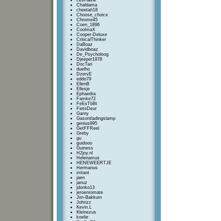
cest-lavie
Chaldama
cheetah18
Choose_choice
Chrome45
Coen_1896
CoolmaX
Cooper-Deluxe
CriticalThinker
DaBoaz
Davidboaz
De_Psycholoog
Djeeper1978
DocTari
duelho
DzervE
eddo79
EllenB
Ellesje
Ephaedra
Famke72
FeEsTbBt
FietsDeur
Garny
Gasontladingslamp
genius995
GetFFReel
Greby
gu
guidooo
Guiness
H2joy.nl
Helenamus
HENEWEERTJE
Hermanus
irritant
jaen
januz
jdonko13
jeroenromate
Jim-Bakkum
Johrizz
Kevin.L
Kleinezus
koelie