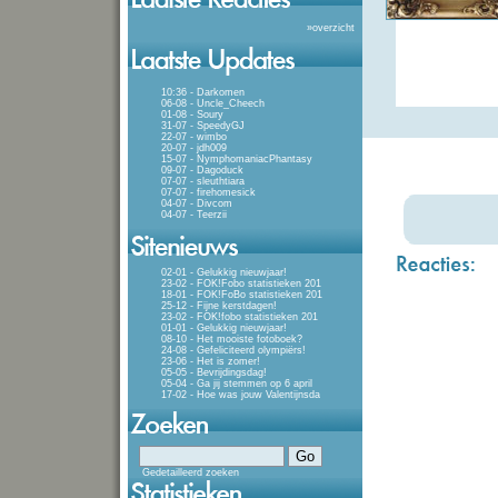
»
overzicht
10:36 - Darkomen
06-08 - Uncle_Cheech
01-08 - Soury
31-07 - SpeedyGJ
22-07 - wimbo
20-07 - jdh009
15-07 - NymphomaniacPhantasy
09-07 - Dagoduck
07-07 - sleuthtiara
07-07 - firehomesick
04-07 - Divcom
04-07 - Teerzii
02-01 - Gelukkig nieuwjaar!
23-02 - FOK!Fobo statistieken 201
18-01 - FOK!FoBo statistieken 201
25-12 - Fijne kerstdagen!
23-02 - FOK!fobo statistieken 201
01-01 - Gelukkig nieuwjaar!
08-10 - Het mooiste fotoboek?
24-08 - Gefeliciteerd olympiërs!
23-06 - Het is zomer!
05-05 - Bevrijdingsdag!
05-04 - Ga jij stemmen op 6 april
17-02 - Hoe was jouw Valentijnsda
Gedetailleerd zoeken