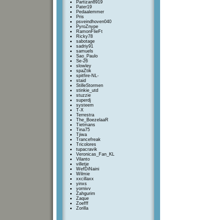
Partizan8919
Pater19
Pedaalemmer
Pris
psveindhoven040
PyroZnype
RamonFlieFt
Ricky78
sabotage
sadriy91
samuels
Sao_Paulo
Se-26
slowley
spaZtik
spitfire-NL-
staid
StilleStormen
stinkie_utd
stuzzie
superdj
systeem
T-X
Terrestra
The_BoezelaaR
Tietmans
Tina75
Tjiwa
Trancefreak
Tricolores
tupacravik
Veronicas_Fan_KL
Vilanto
villetje
WefDiNaini
Wilmie
xxcillaxx
yinxs
yornivv
Zahgurim
Zaque
Zoefff
Zorilla