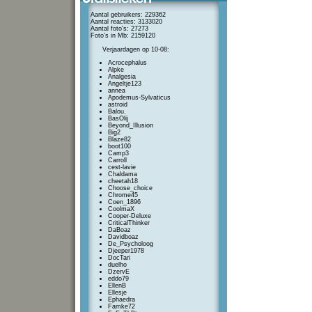
Aantal gebruikers: 229362
Aantal reacties: 3133020
Aantal foto's: 27273
Foto's in Mb: 2159120
Verjaardagen op 10-08:
Acrocephalus
Alpke
Analgesia
Angeltje123
annea
Apodemus-Sylvaticus
astroid
Balou.
BasOlij
Beyond_Illusion
Big2
Blaze82
boot100
Camp3
Carroll
cest-lavie
Chaldama
cheetah18
Choose_choice
Chrome45
Coen_1896
CoolmaX
Cooper-Deluxe
CriticalThinker
DaBoaz
Davidboaz
De_Psycholoog
Djeeper1978
DocTari
duelho
DzervE
eddo79
EllenB
Ellesje
Ephaedra
Famke72