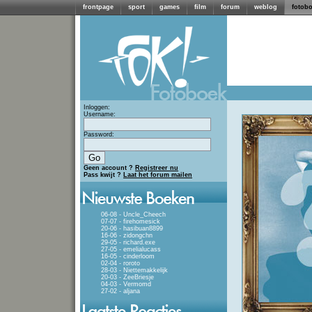
frontpage
sport
games
film
forum
weblog
fotob
Inloggen:
Username:
Password:
Geen account ?
Registreer nu
Pass kwijt ?
Laat het forum mailen
06-08 - Uncle_Cheech
07-07 - firehomesick
20-06 - hasibuan8899
16-06 - zidongchn
29-05 - richard.exe
27-05 - emelialucass
16-05 - cinderloom
02-04 - roroto
28-03 - Niettemakkelijk
20-03 - ZeeBriesje
04-03 - Vermomd
27-02 - aljana