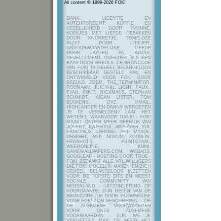
All content © 1999-2026 FOK!
DANK, LICENTIE EN
AUTEURSRECHT: KOFFIE EN
GEZELLIGHEID DOOR YVONNE,
KOEKJES MET LIEFDE GEBAKKEN
DOOR KNORRETJE, TOMELOZE
INZET DOOR ITEEJER,
ONVOORWAARDELIJKE LIEFDE
DOOR JAYDEN EN ALICIA,
DEVELOPMENT OVERZIEN ALS EEN
BAAS DOOR BREULS. DE BRONCODE
VAN FOK! IS GEHEEL BELANGELOOS
BESCHIKBAAR GESTELD AAN, EN
ONTWIKKELD VOOR FOK! DOOR
BREULS, ZOEM, THE_TERMINATOR,
ROONAAN, JUICYHIL, LIGHT, FAUX.,
FYAH, KNUT, RICKMANS, STEPHAN
SCHMIDT, AIDAN LISTER, TOM
BUSKENS, DVZ, HMAIL,
HIGHLANDER EN DANNY (VERGETEN
JE TE VERMELDEN? LAAT HET
WETEN!), WAARVOOR DANK! - FOK!
MAAKT ONDER MEER GEBRUIK VAN
JQUERY, JQUERYUI, JWPLAYER, YUI,
FANCYBOX, JGROWL, PHP, MYSQL,
DBSIGHT, ANP, NOVUM, ZOOM.IN,
PROSHOTS, FILMTOTAAL,
WEERONLINE, KNMI,
GAMEWALLPAPERS.COM, WEBADS,
GOOGLEAP - HOSTING DOOR TRUE -
FOK! BEDANKT ALLE VRIJWILLIGERS
DIE FOK! MOGELIJK MAKEN EN ZICH
GEHEEL BELANGELOOS INZETTEN
VOOR DE TOFSTE SITE EN MEEST
SOCIALE COMMUNITY VAN
NEDERLAND - UITZONDERING OP
VOORGAANDE ZIJN DELEN VAN DE
BRONCODE DIE DOOR GLOWMOUSE
VOOR FOK! ZIJN GESCHREVEN.
- ZIE
DE ALGEMENE VOORWAARDEN
VOOR ONZE ALGEMENE
VOORWAARDEN - ZIJN WE JE
VERGETEN? MAIL OF MELD HET