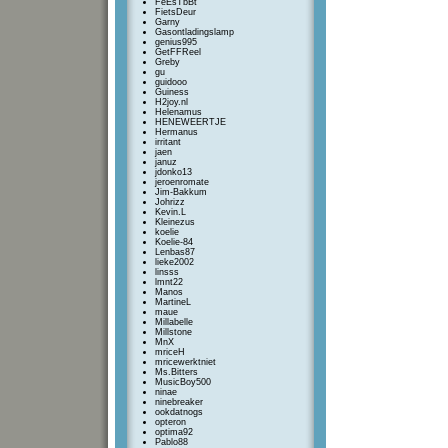
FeEsTbBt
FietsDeur
Garny
Gasontladingslamp
genius995
GetFFReel
Greby
gu
guidooo
Guiness
H2joy.nl
Helenamus
HENEWEERTJE
Hermanus
irritant
jaen
januz
jdonko13
jeroenromate
Jim-Bakkum
Johrizz
Kevin.L
Kleinezus
koelie
Koelie-84
Lenbas87
lieke2002
linsss
lmnt22
Manos
MartineL
maue
Millabelle
Millstone
MnX
mriceH
mricewerktniet
Ms.Bitters
MusicBoy500
ninae
ninebreaker
ookdatnogs
opteron
optima92
Pablo88