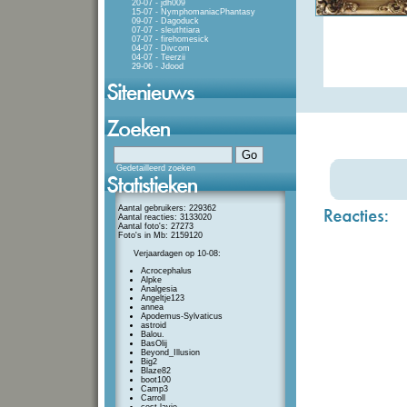
20-07 - jdh009
15-07 - NymphomaniacPhantasy
09-07 - Dagoduck
07-07 - sleuthtiara
07-07 - firehomesick
04-07 - Divcom
04-07 - Teerzii
29-06 - Jdood
Gedetailleerd zoeken
Aantal gebruikers: 229362
Aantal reacties: 3133020
Aantal foto's: 27273
Foto's in Mb: 2159120
Verjaardagen op 10-08:
Acrocephalus
Alpke
Analgesia
Angeltje123
annea
Apodemus-Sylvaticus
astroid
Balou.
BasOlij
Beyond_Illusion
Big2
Blaze82
boot100
Camp3
Carroll