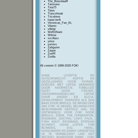
The_BoezelaaR
Tietmans
Tina75
Tjiwa
Trancefreak
Tricolores
tupacravik
Veronicas_Fan_KL
Vilanto
villetje
WefDiNaini
Wilmie
xxcillaxx
yinxs
yornivv
Zahgurim
Zaque
Zoefff
Zorilla
All content © 1999-2026 FOK!
DANK, LICENTIE EN
AUTEURSRECHT: KOFFIE EN
GEZELLIGHEID DOOR YVONNE,
KOEKJES MET LIEFDE GEBAKKEN
DOOR KNORRETJE, TOMELOZE
INZET DOOR ITEEJER,
ONVOORWAARDELIJKE LIEFDE
DOOR JAYDEN EN ALICIA,
DEVELOPMENT OVERZIEN ALS EEN
BAAS DOOR BREULS. DE BRONCODE
VAN FOK! IS GEHEEL BELANGELOOS
BESCHIKBAAR GESTELD AAN, EN
ONTWIKKELD VOOR FOK! DOOR
BREULS, ZOEM, THE_TERMINATOR,
ROONAAN, JUICYHIL, LIGHT, FAUX.,
FYAH, KNUT, RICKMANS, STEPHAN
SCHMIDT, AIDAN LISTER, TOM
BUSKENS, DVZ, HMAIL,
HIGHLANDER EN DANNY (VERGETEN
JE TE VERMELDEN? LAAT HET
WETEN!), WAARVOOR DANK! - FOK!