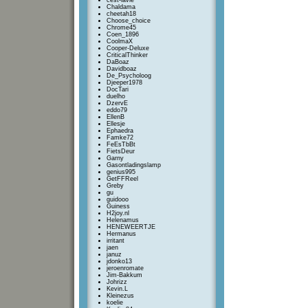
cest-lavie
Chaldama
cheetah18
Choose_choice
Chrome45
Coen_1896
CoolmaX
Cooper-Deluxe
CriticalThinker
DaBoaz
Davidboaz
De_Psycholoog
Djeeper1978
DocTari
duelho
DzervE
eddo79
EllenB
Ellesje
Ephaedra
Famke72
FeEsTbBt
FietsDeur
Garny
Gasontladingslamp
genius995
GetFFReel
Greby
gu
guidooo
Guiness
H2joy.nl
Helenamus
HENEWEERTJE
Hermanus
irritant
jaen
januz
jdonko13
jeroenromate
Jim-Bakkum
Johrizz
Kevin.L
Kleinezus
koelie