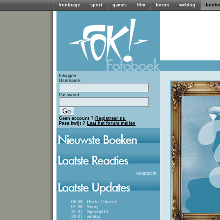
frontpage
sport
games
film
forum
weblog
fotob
Inloggen:
Username:
Password:
Geen account ?
Registreer nu
Pass kwijt ?
Laat het forum mailen
»
overzicht
06-08 - Uncle_Cheech
01-08 - Soury
31-07 - SpeedyGJ
22-07 - wimbo