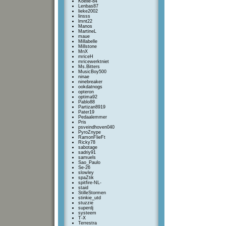
Koelie-84
Lenbas87
lieke2002
linsss
lmnt22
Manos
MartineL
maue
Millabelle
Millstone
MnX
mriceH
mricewerktniet
Ms.Bitters
MusicBoy500
ninae
ninebreaker
ookdatnogs
opteron
optima92
Pablo88
Partizan8919
Pater19
Pedaalemmer
Pris
psveindhoven040
PyroZnype
RamonFlieFt
Ricky78
sabotage
sadriy91
samuels
Sao_Paulo
Se-26
slowley
spaZtik
spitfire-NL-
staid
StilleStormen
stinkie_utd
stuzzie
superdj
systeem
T-X
Terrestra