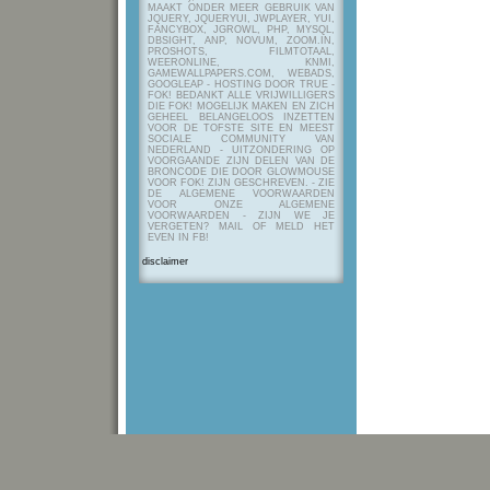
MAAKT ONDER MEER GEBRUIK VAN
JQUERY, JQUERYUI, JWPLAYER, YUI,
FANCYBOX, JGROWL, PHP, MYSQL,
DBSIGHT, ANP, NOVUM, ZOOM.IN,
PROSHOTS, FILMTOTAAL,
WEERONLINE, KNMI,
GAMEWALLPAPERS.COM, WEBADS,
GOOGLEAP - HOSTING DOOR TRUE -
FOK! BEDANKT ALLE VRIJWILLIGERS
DIE FOK! MOGELIJK MAKEN EN ZICH
GEHEEL BELANGELOOS INZETTEN
VOOR DE TOFSTE SITE EN MEEST
SOCIALE COMMUNITY VAN
NEDERLAND - UITZONDERING OP
VOORGAANDE ZIJN DELEN VAN DE
BRONCODE DIE DOOR GLOWMOUSE
VOOR FOK! ZIJN GESCHREVEN.
- ZIE
DE ALGEMENE VOORWAARDEN
VOOR ONZE ALGEMENE
VOORWAARDEN - ZIJN WE JE
VERGETEN? MAIL OF MELD HET
EVEN IN FB!
disclaimer