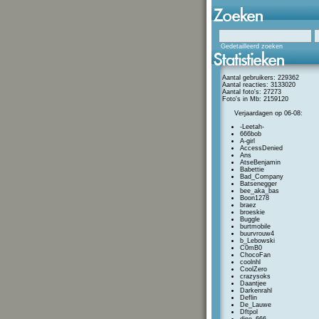
Gedetailleerd zoeken
Aantal gebruikers: 229362
Aantal reacties: 3133020
Aantal foto's: 27273
Foto's in Mb: 2159120
Verjaardagen op 06-08:
-Leetah-
666bob
A-girl
AccessDenied
Ans
AtseBenjamin
Babettie
Bad_Company
Batsenegger
bee_aka_bas
Boon1278
braez
broeskie
Buggle
burtmobile
buurvrouw4
b_Lebowski
C0mB0
ChocoFan
coolnhl
CoolZero
crazysoks
Daantjee
Darkenrahl
Deflin
De_Lauwe
Dftpol