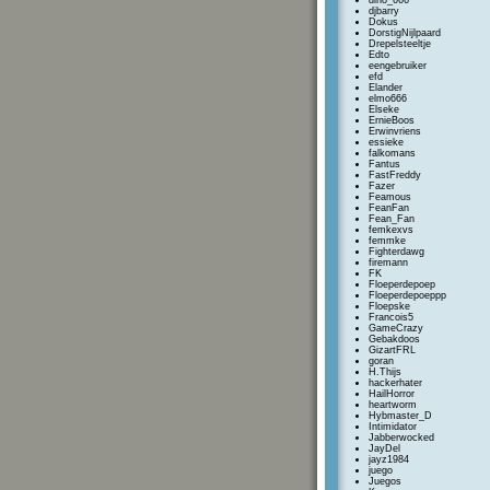
dino_666
djbarry
Dokus
DorstigNijlpaard
Drepelsteeltje
Edto
eengebruiker
efd
Elander
elmo666
Elseke
ErnieBoos
Erwinvriens
essieke
falkomans
Fantus
FastFreddy
Fazer
Feamous
FeanFan
Fean_Fan
femkexvs
femmke
Fighterdawg
firemann
FK
Floeperdepoep
Floeperdepoeppp
Floepske
Francois5
GameCrazy
Gebakdoos
GizartFRL
goran
H.Thijs
hackerhater
HailHorror
heartworm
Hybmaster_D
Intimidator
Jabberwocked
JayDel
jayz1984
juego
Juegos