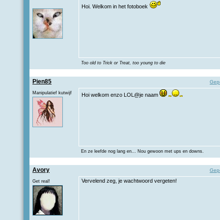
Hoi. Welkom in het fotoboek
Too old to Trick or Treat, too young to die
Pien85
Gep
Manipulatief kutwijf
Hoi welkom enzo LOL@je naam
En ze leefde nog lang en... Nou gewoon met ups en downs.
Avory
Gep
Vervelend zeg, je wachtwoord vergeten!
Get real!