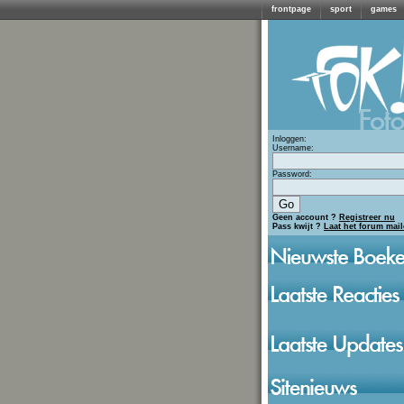
frontpage
sport
games
Inloggen:
Username:
Password:
Geen account ?
Registreer nu
Pass kwijt ?
Laat het forum mai