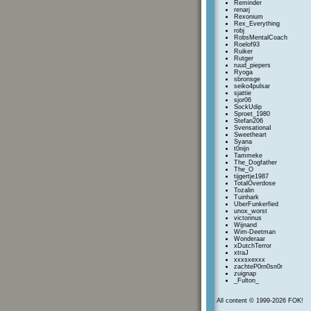
Reminder
renarj
Rexonium
Rex_Everything
robj
RobsMentalCoach
Roelof93
Ruiker
Rutger
ruud_piepers
Ryoga
sbronsge
seiko4pulsar
sjattie
sjor06
SockUdip
Sproet_1980
Stefan206
SvensationaI
Sweetheart
Syana
t0nijn
Tammeke
The_Dogfather
The_O
tijgertje1987
TotalOverdose
Tozalin
Tuinhark
UberFunkerfied
unox_worst
victorinus
Wijnand
Wim-Deetman
Wonderaar
xDutchTerror
xtraJ
xxxsxexxx
zachteP0rn0sn0r
zuignap
_Fulton_
All content © 1999-2026 FOK!