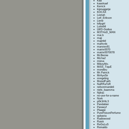
Kaa
kaaskaaf
Kerrick
kipnuggetje
KOCAX
Leetah
Leif_Erikson
Liene
lollygirl
Lotte94
LWD-Godius
M3THoD_MAN
mai.b
maji
majinbil
markvds
marstex81
matrix0070
matrix0070078
McBernie
Micha2
miesa
MikeyMo.
MiSS_TiquE
mondieu
Mr.Patrick
MrAyeSir
mregeling
MutedFaith
NaRRaToR
nelsonmandeli
niels_baarsma
Njilrac
no-use-for-a-name
Nork
p0k3rf4c3
Pandabier
Parawyf
Plaapje
PurePoisonPerfume
qubasta
Radiowood
Raisk
ReGuLuS
Reinaldo