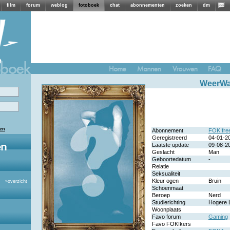
film
forum
weblog
fotoboek
chat
abonnementen
zoeken
dm
WeerWa
len
Abonnement
FOK!fre
Geregistreerd
04-01-2
Laatste update
09-08-2
Geslacht
Man
Geboortedatum
-
Relatie
Seksualiteit
Kleur ogen
Bruin
»
overzicht
Schoenmaat
Beroep
Nerd
Studierichting
Hogere 
Woonplaats
Favo forum
Gaming
Favo FOK!kers