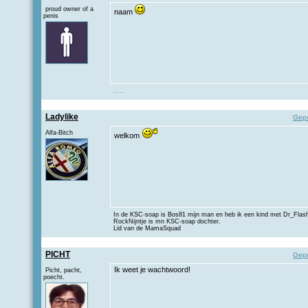
proud owner of a
naam
penis
.
.
.
.
.
Ladylike
Gepo
Alfa-Bitch
welkom
In de KSC-soap is Bos81 mijn man en heb ik een kind met Dr_Flas
RockNijntje is mn KSC-soap dochter.
Lid van de MamaSquad
PICHT
Gepo
Ik weet je wachtwoord!
Picht, pacht,
poecht.