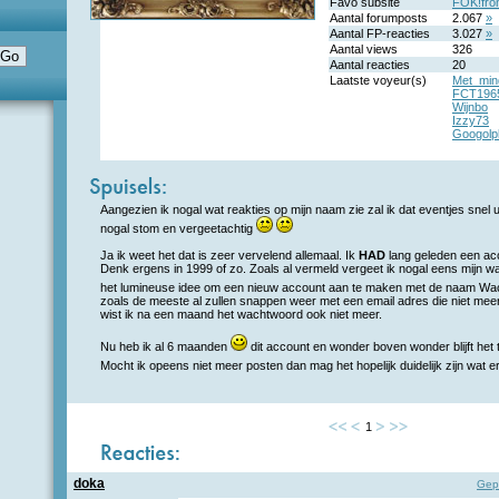
Favo subsite
FOK!fro
Aantal forumposts
2.067
»
Aantal FP-reacties
3.027
»
Aantal views
326
Aantal reacties
20
Laatste voyeur(s)
Met_min
FCT196
Wijnbo
Izzy73
Googolp
Aangezien ik nogal wat reakties op mijn naam zie zal ik dat eventjes snel 
nogal stom en vergeetachtig
Ja ik weet het dat is zeer vervelend allemaal. Ik
HAD
lang geleden een ac
Denk ergens in 1999 of zo. Zoals al vermeld vergeet ik nogal eens mijn 
het lumineuse idee om een nieuw account aan te maken met de naam W
zoals de meeste al zullen snappen weer met een email adres die niet meer 
wist ik na een maand het wachtwoord ook niet meer.
Nu heb ik al 6 maanden
dit account en wonder boven wonder blijft het
Mocht ik opeens niet meer posten dan mag het hopelijk duidelijk zijn wat e
1
doka
Gep