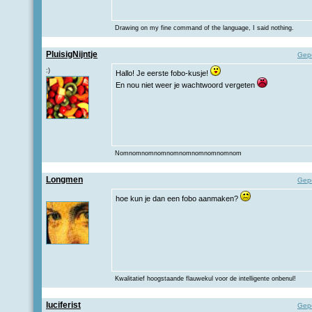
Drawing on my fine command of the language, I said nothing.
PluisigNijntje
Gep
:)
Hallo! Je eerste fobo-kusje!
En nou niet weer je wachtwoord vergeten
Nomnomnomnomnomnomnomnomnomnom
Longmen
Gep
hoe kun je dan een fobo aanmaken?
Kwalitatief hoogstaande flauwekul voor de intelligente onbenul!
luciferist
Gep