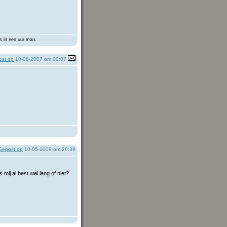
s in een uur man.
st op
10-08-2007 om 00:07
Gepost op
10-05-2009 om 20:39
mij al best wel lang of niet?