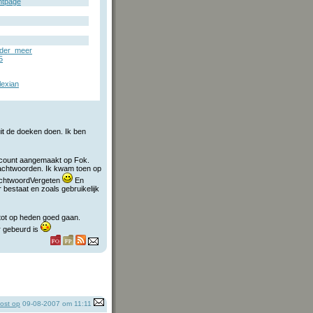
ntpage
der_meer
5
lexian
uit de doeken doen. Ik ben
count aangemaakt op Fok.
wachtwoorden. Ik kwam toen op
achtwoordVergeten
En
bestaat en zoals gebruikelijk
 tot op heden goed gaan.
r gebeurd is
ost op
09-08-2007 om 11:11