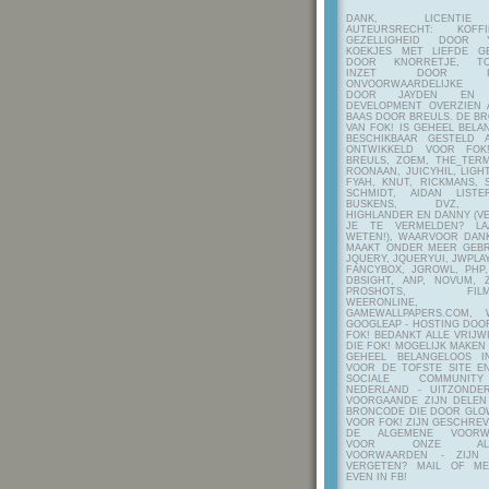
DANK, LICENTI
AUTEURSRECHT: KOF
GEZELLIGHEID DOOR Y
KOEKJES MET LIEFDE G
DOOR KNORRETJE, TO
INZET DOOR ITE
ONVOORWAARDELIJKE 
DOOR JAYDEN EN A
DEVELOPMENT OVERZIEN 
BAAS DOOR BREULS. DE B
VAN FOK! IS GEHEEL BEL
BESCHIKBAAR GESTELD 
ONTWIKKELD VOOR FOK
BREULS, ZOEM, THE_TERM
ROONAAN, JUICYHIL, LIGHT
FYAH, KNUT, RICKMANS, 
SCHMIDT, AIDAN LIST
BUSKENS, DVZ, H
HIGHLANDER EN DANNY (V
JE TE VERMELDEN? LA
WETEN!), WAARVOOR DANK
MAAKT ONDER MEER GEBR
JQUERY, JQUERYUI, JWPLAY
FANCYBOX, JGROWL, PHP,
DBSIGHT, ANP, NOVUM, Z
PROSHOTS, FILMTO
WEERONLINE, K
GAMEWALLPAPERS.COM, 
GOOGLEAP - HOSTING DOO
FOK! BEDANKT ALLE VRIJW
DIE FOK! MOGELIJK MAKEN
GEHEEL BELANGELOOS I
VOOR DE TOFSTE SITE E
SOCIALE COMMUNIT
NEDERLAND - UITZONDE
VOORGAANDE ZIJN DELEN
BRONCODE DIE DOOR GL
VOOR FOK! ZIJN GESCHRE
DE ALGEMENE VOORW
VOOR ONZE ALG
VOORWAARDEN - ZIJN
VERGETEN? MAIL OF M
EVEN IN FB!