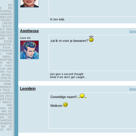
E EN
FIE EN
VONNE,
EBAKKEN
MELOZE
Ik ben lelijk.
EJER,
LIEFDE
LICIA,
ALS EEN
Apotheose
Gepo
RONCODE
ANGELOOS
Love etc
AAN, EN
zal ik m voor je bewaren?
! DOOR
INATOR,
, FAUX.,
STEPHAN
ER, TOM
MAIL,
ERGETEN
AT HET
! - FOK!
UIK VAN
ER, YUI,
just give a second thought
 MYSQL,
what if we don't get caught...
OOM.IN,
TAAL,
NMI,
WEBADS,
Leonilein
Gepo
R TRUE -
ILLIGERS
 EN ZICH
Geweldige naam!!
NZETTEN
N MEEST
Y VAN
Welkom
RING OP
 VAN DE
OWMOUSE
VEN.
- ZIE
AARDEN
EMENE
 WE JE
ELD HET