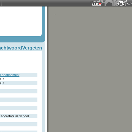
chtwoordVergeten
e abonnement
007
007
Laboratorium School