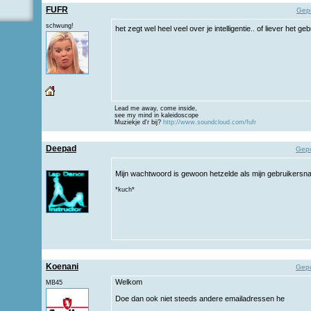
FUFR
Gep
schwung!
het zegt wel heel veel over je intelligentie.. of liever het g
Lead me away, come inside,
see my mind in kaleidoscope
Muziekje d'r bij?
http://www.soundcloud.com/fufr
Deepad
Gepo
Mijn wachtwoord is gewoon hetzelde als mijn gebruikers
*kuch*
Koenani
Gepo
Welkom
MB45
Doe dan ook niet steeds andere emailadressen he