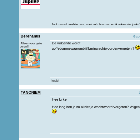
Jonko wordt veelste duur, want m'n buurman en ik roken vier jonko'
Berenanus
Gepo
De volgende wordt:
Alleen voor geile
beren!!
goffedommewaaromblijfikmijnwachtwoordenvergeten ?
kusje!
#ANONIEM
Hee lurker.
Hoe lang ben je nu al niet je wachtwoord vergeten? Volgens 