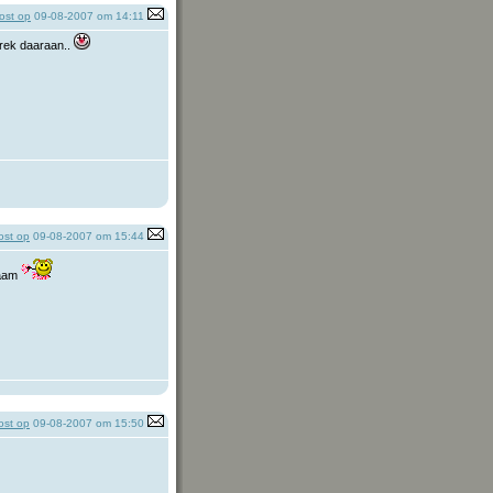
ost op
09-08-2007 om 14:11
ebrek daaraan..
st op
09-08-2007 om 15:44
naam
st op
09-08-2007 om 15:50