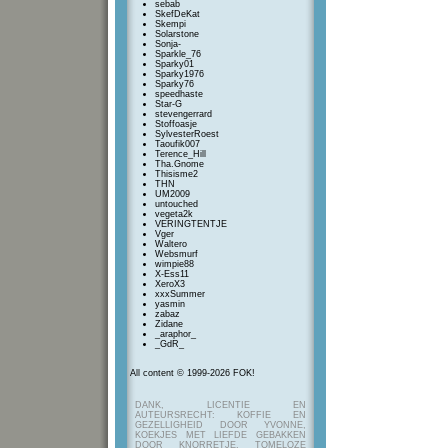
sebab
SkefDeKat
Skempi
Solarstone
Sonja-
Sparkle_76
Sparky01
Sparky1976
Sparky76
speedhaste
Star-G
stevengerrard
Stoffoasje
SylvesterRoest
Taoufik007
Terence_Hill
Tha.Gnome
Thisisme2
THN
UM2009
untouched
vegeta2k
VERINGTENTJE
Vger
Waltero
Websmurf
wimpie88
X-Ess11
XeroX3
xxxSummer
yasmin
zabaz
Zidane
_araphor_
_GdR_
All content © 1999-2026 FOK!
DANK, LICENTIE EN
AUTEURSRECHT: KOFFIE EN
GEZELLIGHEID DOOR YVONNE,
KOEKJES MET LIEFDE GEBAKKEN
DOOR KNORRETJE, TOMELOZE