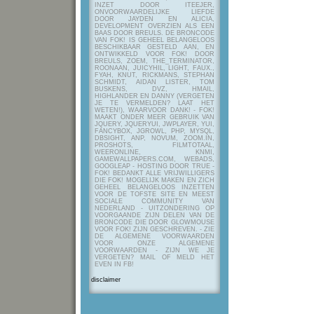
INZET DOOR ITEEJER,
ONVOORWAARDELIJKE LIEFDE
DOOR JAYDEN EN ALICIA,
DEVELOPMENT OVERZIEN ALS EEN
BAAS DOOR BREULS. DE BRONCODE
VAN FOK! IS GEHEEL BELANGELOOS
BESCHIKBAAR GESTELD AAN, EN
ONTWIKKELD VOOR FOK! DOOR
BREULS, ZOEM, THE_TERMINATOR,
ROONAAN, JUICYHIL, LIGHT, FAUX.,
FYAH, KNUT, RICKMANS, STEPHAN
SCHMIDT, AIDAN LISTER, TOM
BUSKENS, DVZ, HMAIL,
HIGHLANDER EN DANNY (VERGETEN
JE TE VERMELDEN? LAAT HET
WETEN!), WAARVOOR DANK! - FOK!
MAAKT ONDER MEER GEBRUIK VAN
JQUERY, JQUERYUI, JWPLAYER, YUI,
FANCYBOX, JGROWL, PHP, MYSQL,
DBSIGHT, ANP, NOVUM, ZOOM.IN,
PROSHOTS, FILMTOTAAL,
WEERONLINE, KNMI,
GAMEWALLPAPERS.COM, WEBADS,
GOOGLEAP - HOSTING DOOR TRUE -
FOK! BEDANKT ALLE VRIJWILLIGERS
DIE FOK! MOGELIJK MAKEN EN ZICH
GEHEEL BELANGELOOS INZETTEN
VOOR DE TOFSTE SITE EN MEEST
SOCIALE COMMUNITY VAN
NEDERLAND - UITZONDERING OP
VOORGAANDE ZIJN DELEN VAN DE
BRONCODE DIE DOOR GLOWMOUSE
VOOR FOK! ZIJN GESCHREVEN.
- ZIE
DE ALGEMENE VOORWAARDEN
VOOR ONZE ALGEMENE
VOORWAARDEN - ZIJN WE JE
VERGETEN? MAIL OF MELD HET
EVEN IN FB!
disclaimer