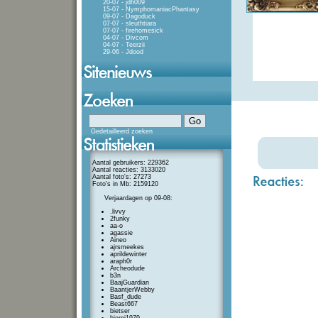
20-07 - jdh009
15-07 - NymphomaniacPhantasy
09-07 - Dagoduck
07-07 - sleuthtiara
07-07 - firehomesick
04-07 - Divcom
04-07 - Teerzii
29-06 - Jdood
Gedetailleerd zoeken
Aantal gebruikers: 229362
Aantal reacties: 3133020
Aantal foto's: 27273
Foto's in Mb: 2159120
Verjaardagen op 09-08:
.livvy
2funky
aa-o
agassie
Aineo
ajrsmeekes
aprildewinter
araph0r
Archeodude
b3n
BaajGuardian
BaantjerWebby
Basf_dude
Beast667
bietser