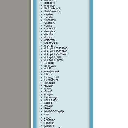
bjorni1979
Bloodpet
brambbot
BrokenSword
BudMoureaux
capibar
Caralin
Chandran
Charlie77
contra
crazyjapie
daniquevb
davidov
distrexx
dMaestr0
DreamALot
drZymo
dukkyduk92222765
dukkyduk93333765
dukkyduk95555765
dukkyduk9800
dukkyduk98750
eisbegel
Emphasis
enk89
evertjanhenk
FlyTrix
Frank_C100
Geomancer
gimmilan
Giorgio
gorgo
GrooV
gungnir
Haswandje
hoi_en_doei
hotlips
Huugje
IHVK
ikhebTOCHgelijk
iona
jagga
Jannekje
Jennif3r
jeroenPf