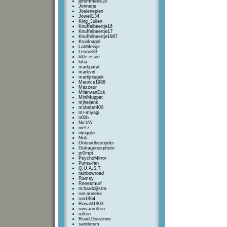
jerommeke18
Jonnetje
Josienepien
Jowell134
King_Julien
Knuffelbeertje16
Knuffelbeertje17
Knuffelbeertje1987
Kruidnagel
LabMeisje
Leonie83
little-essie
lufia
markpatat
markvnl
martijnisgek
Maurice1988
Mazzeur
MilanvanEck
MiniMuppet
mjheijenk
mobster400
mr-miyagi
n00b
NickW
niel-z
nljuggler
Noli.
Onkruidbestrjider
Outrageousphoto
pr0mpt
PsychoMirror
Puma-fan
Q.U.A.S.T.
rainbowroad
Ramsy
Renesmurf
richardzijlstra
ron-anneke
ron1964
Ronald1903
ronvanrutten
rutten
Ruud.Goezinne
sandersm