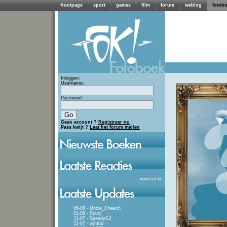
frontpage
sport
games
film
forum
weblog
fotob
Inloggen:
Username:
Password:
Geen account ?
Registreer nu
Pass kwijt ?
Laat het forum mailen
»
overzicht
06-08 - Uncle_Cheech
01-08 - Soury
31-07 - SpeedyGJ
22-07 - wimbo