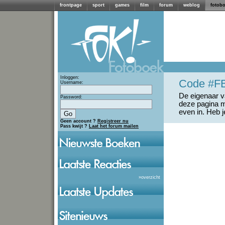
frontpage
sport
games
film
forum
weblog
fotob
Inloggen:
Code #F
Username:
De eigenaar va
Password:
deze pagina m
even in. Heb 
Geen account ?
Registreer nu
Pass kwijt ?
Laat het forum mailen
»
overzicht