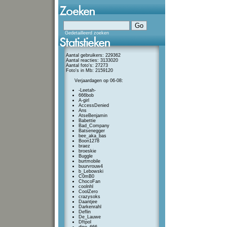
Gedetailleerd zoeken
Aantal gebruikers: 229362
Aantal reacties: 3133020
Aantal foto's: 27273
Foto's in Mb: 2159120
Verjaardagen op 06-08:
-Leetah-
666bob
A-girl
AccessDenied
Ans
AtseBenjamin
Babettie
Bad_Company
Batsenegger
bee_aka_bas
Boon1278
braez
broeskie
Buggle
burtmobile
buurvrouw4
b_Lebowski
C0mB0
ChocoFan
coolnhl
CoolZero
crazysoks
Daantjee
Darkenrahl
Deflin
De_Lauwe
Dftpol