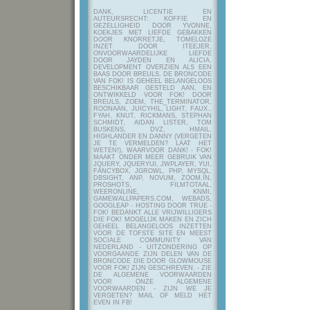
DANK, LICENTIE EN
AUTEURSRECHT: KOFFIE EN
GEZELLIGHEID DOOR YVONNE,
KOEKJES MET LIEFDE GEBAKKEN
DOOR KNORRETJE, TOMELOZE
INZET DOOR ITEEJER,
ONVOORWAARDELIJKE LIEFDE
DOOR JAYDEN EN ALICIA,
DEVELOPMENT OVERZIEN ALS EEN
BAAS DOOR BREULS. DE BRONCODE
VAN FOK! IS GEHEEL BELANGELOOS
BESCHIKBAAR GESTELD AAN, EN
ONTWIKKELD VOOR FOK! DOOR
BREULS, ZOEM, THE_TERMINATOR,
ROONAAN, JUICYHIL, LIGHT, FAUX.,
FYAH, KNUT, RICKMANS, STEPHAN
SCHMIDT, AIDAN LISTER, TOM
BUSKENS, DVZ, HMAIL,
HIGHLANDER EN DANNY (VERGETEN
JE TE VERMELDEN? LAAT HET
WETEN!), WAARVOOR DANK! - FOK!
MAAKT ONDER MEER GEBRUIK VAN
JQUERY, JQUERYUI, JWPLAYER, YUI,
FANCYBOX, JGROWL, PHP, MYSQL,
DBSIGHT, ANP, NOVUM, ZOOM.IN,
PROSHOTS, FILMTOTAAL,
WEERONLINE, KNMI,
GAMEWALLPAPERS.COM, WEBADS,
GOOGLEAP - HOSTING DOOR TRUE -
FOK! BEDANKT ALLE VRIJWILLIGERS
DIE FOK! MOGELIJK MAKEN EN ZICH
GEHEEL BELANGELOOS INZETTEN
VOOR DE TOFSTE SITE EN MEEST
SOCIALE COMMUNITY VAN
NEDERLAND - UITZONDERING OP
VOORGAANDE ZIJN DELEN VAN DE
BRONCODE DIE DOOR GLOWMOUSE
VOOR FOK! ZIJN GESCHREVEN.
- ZIE
DE ALGEMENE VOORWAARDEN
VOOR ONZE ALGEMENE
VOORWAARDEN - ZIJN WE JE
VERGETEN? MAIL OF MELD HET
EVEN IN FB!