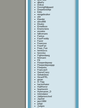
dino_666
djbarry
Dokus
DorstigNijlpaard
Drepelsteeltje
Edto
eengebruiker
efd
Elander
elmo666
Elseke
ErnieBoos
Erwinvriens
essieke
falkomans
Fantus
FastFreddy
Fazer
Feamous
FeanFan
Fean_Fan
femkexvs
femmke
Fighterdawg
firemann
FK
Floeperdepoep
Floeperdepoeppp
Floepske
Francois5
GameCrazy
Gebakdoos
GizartFRL
goran
H.Thijs
hackerhater
HailHorror
heartworm
Hybmaster_D
Intimidator
Jabberwocked
JayDel
jayz1984
juego
Juegos