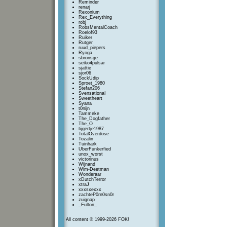
Reminder
renarj
Rexonium
Rex_Everything
robj
RobsMentalCoach
Roelof93
Ruiker
Rutger
ruud_piepers
Ryoga
sbronsge
seiko4pulsar
sjattie
sjor06
SockUdip
Sproet_1980
Stefan206
SvensationaI
Sweetheart
Syana
t0nijn
Tammeke
The_Dogfather
The_O
tijgertje1987
TotalOverdose
Tozalin
Tuinhark
UberFunkerfied
unox_worst
victorinus
Wijnand
Wim-Deetman
Wonderaar
xDutchTerror
xtraJ
xxxsxexxx
zachteP0rn0sn0r
zuignap
_Fulton_
All content © 1999-2026 FOK!