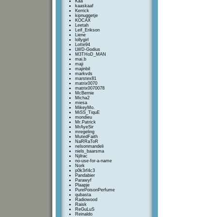
Kaa
kaaskaaf
Kerrick
kipnuggetje
KOCAX
Leetah
Leif_Erikson
Liene
lollygirl
Lotte94
LWD-Godius
M3THoD_MAN
mai.b
maji
majinbil
markvds
marstex81
matrix0070
matrix0070078
McBernie
Micha2
miesa
MikeyMo.
MiSS_TiquE
mondieu
Mr.Patrick
MrAyeSir
mregeling
MutedFaith
NaRRaToR
nelsonmandeli
niels_baarsma
Njilrac
no-use-for-a-name
Nork
p0k3rf4c3
Pandabier
Parawyf
Plaapje
PurePoisonPerfume
qubasta
Radiowood
Raisk
ReGuLuS
Reinaldo