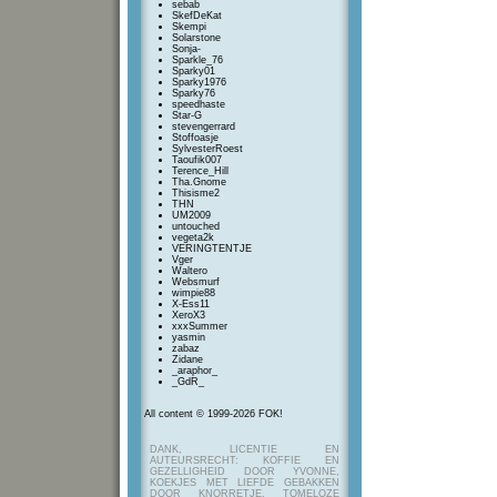
sebab
SkefDeKat
Skempi
Solarstone
Sonja-
Sparkle_76
Sparky01
Sparky1976
Sparky76
speedhaste
Star-G
stevengerrard
Stoffoasje
SylvesterRoest
Taoufik007
Terence_Hill
Tha.Gnome
Thisisme2
THN
UM2009
untouched
vegeta2k
VERINGTENTJE
Vger
Waltero
Websmurf
wimpie88
X-Ess11
XeroX3
xxxSummer
yasmin
zabaz
Zidane
_araphor_
_GdR_
All content © 1999-2026 FOK!
DANK, LICENTIE EN
AUTEURSRECHT: KOFFIE EN
GEZELLIGHEID DOOR YVONNE,
KOEKJES MET LIEFDE GEBAKKEN
DOOR KNORRETJE, TOMELOZE