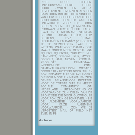
INZET DOOR ITEEJER,
ONVOORWAARDELIJKE LIEFDE
DOOR JAYDEN EN ALICIA,
DEVELOPMENT OVERZIEN ALS EEN
BAAS DOOR BREULS. DE BRONCODE
VAN FOK! IS GEHEEL BELANGELOOS
BESCHIKBAAR GESTELD AAN, EN
ONTWIKKELD VOOR FOK! DOOR
BREULS, ZOEM, THE_TERMINATOR,
ROONAAN, JUICYHIL, LIGHT, FAUX.,
FYAH, KNUT, RICKMANS, STEPHAN
SCHMIDT, AIDAN LISTER, TOM
BUSKENS, DVZ, HMAIL,
HIGHLANDER EN DANNY (VERGETEN
JE TE VERMELDEN? LAAT HET
WETEN!), WAARVOOR DANK! - FOK!
MAAKT ONDER MEER GEBRUIK VAN
JQUERY, JQUERYUI, JWPLAYER, YUI,
FANCYBOX, JGROWL, PHP, MYSQL,
DBSIGHT, ANP, NOVUM, ZOOM.IN,
PROSHOTS, FILMTOTAAL,
WEERONLINE, KNMI,
GAMEWALLPAPERS.COM, WEBADS,
GOOGLEAP - HOSTING DOOR TRUE -
FOK! BEDANKT ALLE VRIJWILLIGERS
DIE FOK! MOGELIJK MAKEN EN ZICH
GEHEEL BELANGELOOS INZETTEN
VOOR DE TOFSTE SITE EN MEEST
SOCIALE COMMUNITY VAN
NEDERLAND - UITZONDERING OP
VOORGAANDE ZIJN DELEN VAN DE
BRONCODE DIE DOOR GLOWMOUSE
VOOR FOK! ZIJN GESCHREVEN.
- ZIE
DE ALGEMENE VOORWAARDEN
VOOR ONZE ALGEMENE
VOORWAARDEN - ZIJN WE JE
VERGETEN? MAIL OF MELD HET
EVEN IN FB!
disclaimer