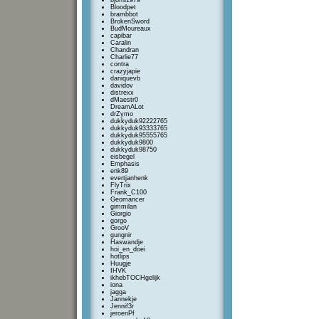
bjorni1979
Bloodpet
brambbot
BrokenSword
BudMoureaux
capibar
Caralin
Chandran
Charlie77
contra
crazyjapie
daniquevb
davidov
distrexx
dMaestr0
DreamALot
drZymo
dukkyduk92222765
dukkyduk93333765
dukkyduk95555765
dukkyduk9800
dukkyduk98750
eisbegel
Emphasis
enk89
evertjanhenk
FlyTrix
Frank_C100
Geomancer
gimmilan
Giorgio
gorgo
GrooV
gungnir
Haswandje
hoi_en_doei
hotlips
Huugje
IHVK
ikhebTOCHgelijk
iona
jagga
Jannekje
Jennif3r
jeroenPf