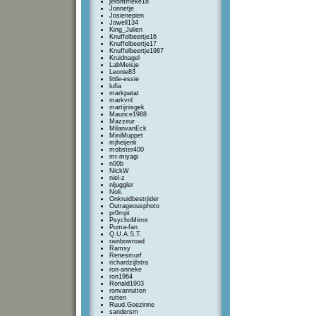
jerommeke18
Jonnetje
Josienepien
Jowell134
King_Julien
Knuffelbeertje16
Knuffelbeertje17
Knuffelbeertje1987
Kruidnagel
LabMeisje
Leonie83
little-essie
lufia
markpatat
markvnl
martijnisgek
Maurice1988
Mazzeur
MilanvanEck
MiniMuppet
mjheijenk
mobster400
mr-miyagi
n00b
NickW
niel-z
nljuggler
Noli.
Onkruidbestrjider
Outrageousphoto
pr0mpt
PsychoMirror
Puma-fan
Q.U.A.S.T.
rainbowroad
Ramsy
Renesmurf
richardzijlstra
ron-anneke
ron1964
Ronald1903
ronvanrutten
rutten
Ruud.Goezinne
sandersm