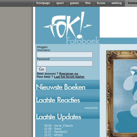
frontpage
sport
games
film
forum
weblog
fotob
Inloggen:
Username:
Password:
Geen account ?
Registreer nu
Pass kwijt ?
Laat het forum mailen
»
overzicht
06-08 - Uncle_Cheech
01-08 - Soury
31-07 - SpeedyGJ
22-07 - wimbo