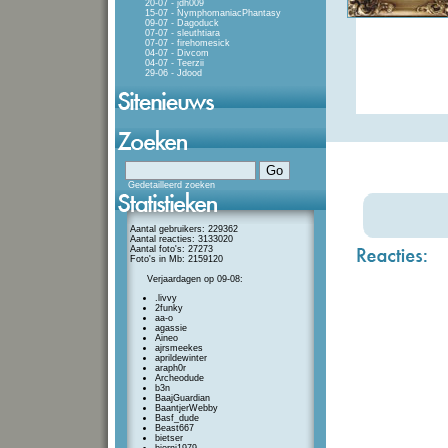
20-07 - jdh009
15-07 - NymphomaniacPhantasy
09-07 - Dagoduck
07-07 - sleuthtiara
07-07 - firehomesick
04-07 - Divcom
04-07 - Teerzii
29-06 - Jdood
Gedetailleerd zoeken
Aantal gebruikers: 229362
Aantal reacties: 3133020
Aantal foto's: 27273
Foto's in Mb: 2159120
Verjaardagen op 09-08:
.livvy
2funky
aa-o
agassie
Aineo
ajrsmeekes
aprildewinter
araph0r
Archeodude
b3n
BaajGuardian
BaantjerWebby
Basf_dude
Beast667
bietser