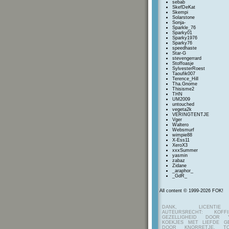
sebab
SkefDeKat
Skempi
Solarstone
Sonja-
Sparkle_76
Sparky01
Sparky1976
Sparky76
speedhaste
Star-G
stevengerrard
Stoffoasje
SylvesterRoest
Taoufik007
Terence_Hill
Tha.Gnome
Thisisme2
THN
UM2009
untouched
vegeta2k
VERINGTENTJE
Vger
Waltero
Websmurf
wimpie88
X-Ess11
XeroX3
xxxSummer
yasmin
zabaz
Zidane
_araphor_
_GdR_
All content © 1999-2026 FOK!
DANK, LICENTI
AUTEURSRECHT: KOF
GEZELLIGHEID DOOR Y
KOEKJES MET LIEFDE G
DOOR KNORRETJE, TO