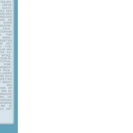
EJER,
LIEFDE
LICIA,
ALS EEN
RONCODE
ANGELOOS
AAN, EN
! DOOR
INATOR,
, FAUX.,
STEPHAN
ER, TOM
MAIL,
ERGETEN
AT HET
! - FOK!
UIK VAN
ER, YUI,
 MYSQL,
OOM.IN,
TAAL,
NMI,
WEBADS,
R TRUE -
ILLIGERS
 EN ZICH
NZETTEN
N MEEST
Y VAN
RING OP
 VAN DE
OWMOUSE
VEN.
- ZIE
AARDEN
EMENE
 WE JE
ELD HET