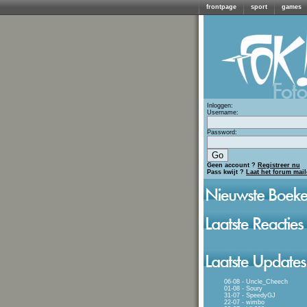
frontpage
sport
games
Inloggen:
Username:
Password:
Geen account ?
Registreer nu
Pass kwijt ?
Laat het forum mai
06-08 - Uncle_Cheech
01-08 - Soury
31-07 - SpeedyGJ
22-07 - wimbo