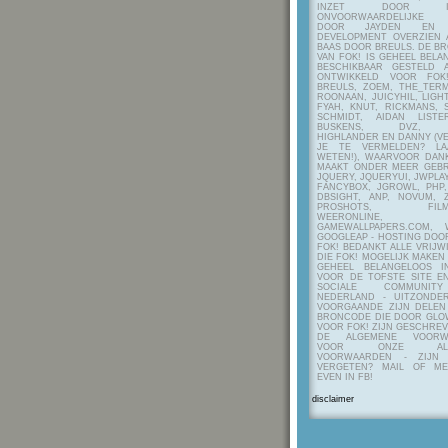
INZET DOOR ITE
ONVOORWAARDELIJKE 
DOOR JAYDEN EN A
DEVELOPMENT OVERZIEN 
BAAS DOOR BREULS. DE B
VAN FOK! IS GEHEEL BEL
BESCHIKBAAR GESTELD 
ONTWIKKELD VOOR FOK
BREULS, ZOEM, THE_TERM
ROONAAN, JUICYHIL, LIGHT
FYAH, KNUT, RICKMANS, 
SCHMIDT, AIDAN LIST
BUSKENS, DVZ, H
HIGHLANDER EN DANNY (V
JE TE VERMELDEN? LA
WETEN!), WAARVOOR DANK
MAAKT ONDER MEER GEBR
JQUERY, JQUERYUI, JWPLAY
FANCYBOX, JGROWL, PHP,
DBSIGHT, ANP, NOVUM, Z
PROSHOTS, FILMTO
WEERONLINE, K
GAMEWALLPAPERS.COM, 
GOOGLEAP - HOSTING DOO
FOK! BEDANKT ALLE VRIJW
DIE FOK! MOGELIJK MAKEN
GEHEEL BELANGELOOS I
VOOR DE TOFSTE SITE E
SOCIALE COMMUNIT
NEDERLAND - UITZONDE
VOORGAANDE ZIJN DELEN
BRONCODE DIE DOOR GL
VOOR FOK! ZIJN GESCHRE
DE ALGEMENE VOORW
VOOR ONZE ALG
VOORWAARDEN - ZIJN
VERGETEN? MAIL OF M
EVEN IN FB!
disclaimer