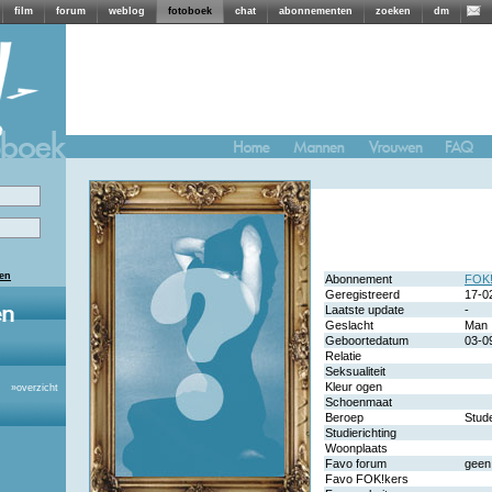
film
forum
weblog
fotoboek
chat
abonnementen
zoeken
dm
len
Abonnement
FOK!
Geregistreerd
17-0
Laatste update
-
Geslacht
Man
Geboortedatum
03-0
Relatie
Seksualiteit
Kleur ogen
»
overzicht
Schoenmaat
Beroep
Stud
Studierichting
Woonplaats
Favo forum
geen
Favo FOK!kers