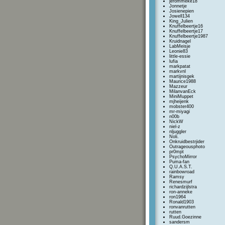
jerommeke18
Jonnetje
Josienepien
Jowell134
King_Julien
Knuffelbeertje16
Knuffelbeertje17
Knuffelbeertje1987
Kruidnagel
LabMeisje
Leonie83
little-essie
lufia
markpatat
markvnl
martijnisgek
Maurice1988
Mazzeur
MilanvanEck
MiniMuppet
mjheijenk
mobster400
mr-miyagi
n00b
NickW
niel-z
nljuggler
Noli.
Onkruidbestrjider
Outrageousphoto
pr0mpt
PsychoMirror
Puma-fan
Q.U.A.S.T.
rainbowroad
Ramsy
Renesmurf
richardzijlstra
ron-anneke
ron1964
Ronald1903
ronvanrutten
rutten
Ruud.Goezinne
sandersm