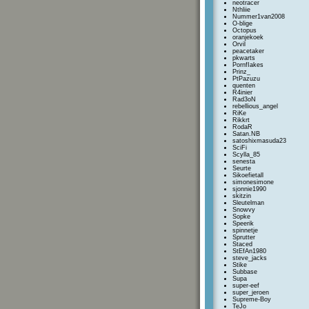
neotracer
Nthliie
Nummer1van2008
O-blige
Octopus
oranjekoek
Orvil
peacetaker
pkwarts
PornfIakes
Prinz_
PtPazuzu
quenten
R4inier
Rad3oN
rebellious_angel
RiKe
Rikkrt
RodaR
Satan.NB
satoshixmasuda23
SciFi
Scylla_85
senesta
Seurte
Sikoefietall
simonesimone
sjonnie1990
skitzin
Sleutelman
Snowvy
Sopke
Speerik
spinnetje
Sprutter
Staced
StEfAn1980
steve_jacks
Stike
Subbase
Supa
super-eef
super_jeroen
Supreme-Boy
TeJo