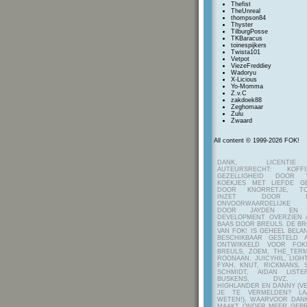
Thefist
TheUnreal
thompson84
Thyster
TilburgPosse
TKBaracus
toinespijkers
Twista101
Vetpot
ViezeFreddiey
Wadoryu
X-Licious
Yo-Momma
Z.v.C
zakdoek88
Zeghomaar
Zulu
Zwaard
All content © 1999-2026 FOK!
DANK, LICENTI
AUTEURSRECHT: KOF
GEZELLIGHEID DOOR Y
KOEKJES MET LIEFDE G
DOOR KNORRETJE, TO
INZET DOOR ITE
ONVOORWAARDELIJKE 
DOOR JAYDEN EN A
DEVELOPMENT OVERZIEN 
BAAS DOOR BREULS. DE B
VAN FOK! IS GEHEEL BEL
BESCHIKBAAR GESTELD 
ONTWIKKELD VOOR FOK
BREULS, ZOEM, THE_TERM
ROONAAN, JUICYHIL, LIGHT
FYAH, KNUT, RICKMANS, 
SCHMIDT, AIDAN LIST
BUSKENS, DVZ, H
HIGHLANDER EN DANNY (V
JE TE VERMELDEN? LA
WETEN!), WAARVOOR DANK
MAAKT ONDER MEER GEBR