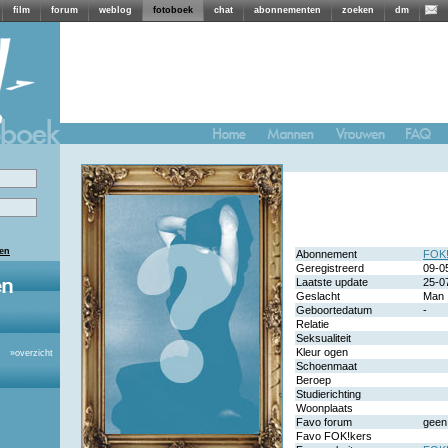
film
forum
weblog
fotoboek
chat
abonnementen
zoeken
dm
len
Abonnement
FOK!
Geregistreerd
09-0
Laatste update
25-0
Geslacht
Man
Geboortedatum
-
Relatie
Seksualiteit
Kleur ogen
»
overzicht
Schoenmaat
Beroep
Studierichting
Woonplaats
Favo forum
geen
Favo FOK!kers