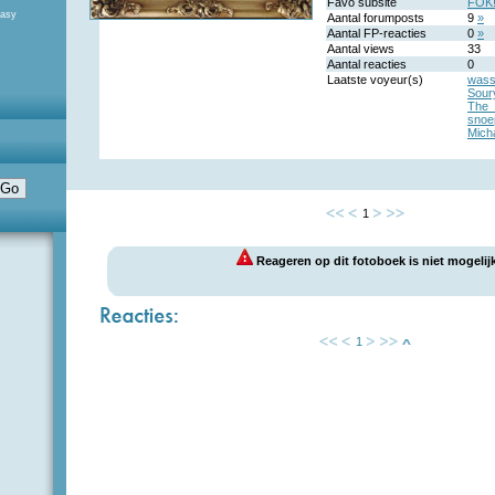
Favo subsite
FOK!
tasy
Aantal forumposts
9
»
Aantal FP-reacties
0
»
Aantal views
33
Aantal reacties
0
Laatste voyeur(s)
wass
Sour
The
snoe
Mich
1
Reageren op dit fotoboek is niet mogelijk
1