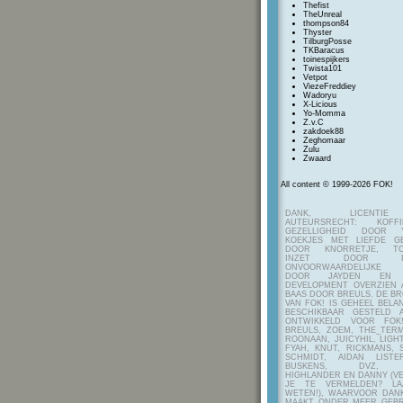
Thefist
TheUnreal
thompson84
Thyster
TilburgPosse
TKBaracus
toinespijkers
Twista101
Vetpot
ViezeFreddiey
Wadoryu
X-Licious
Yo-Momma
Z.v.C
zakdoek88
Zeghomaar
Zulu
Zwaard
All content © 1999-2026 FOK!
DANK, LICENTI
AUTEURSRECHT: KOF
GEZELLIGHEID DOOR Y
KOEKJES MET LIEFDE G
DOOR KNORRETJE, TO
INZET DOOR ITE
ONVOORWAARDELIJKE 
DOOR JAYDEN EN A
DEVELOPMENT OVERZIEN 
BAAS DOOR BREULS. DE B
VAN FOK! IS GEHEEL BEL
BESCHIKBAAR GESTELD 
ONTWIKKELD VOOR FOK
BREULS, ZOEM, THE_TERM
ROONAAN, JUICYHIL, LIGHT
FYAH, KNUT, RICKMANS, 
SCHMIDT, AIDAN LIST
BUSKENS, DVZ, H
HIGHLANDER EN DANNY (V
JE TE VERMELDEN? LA
WETEN!), WAARVOOR DANK
MAAKT ONDER MEER GEBR