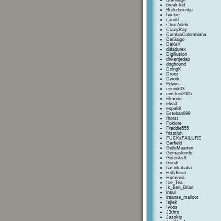
Brannagh
break-kid
Brekebeentje
buckie
canntt
ChocAdelic
CrazyRay
CumbiaColombiana
DaiSaigo
DaKeY
didadurex
Digillusion
dirkertjedap
doghound
DoingK
Droxz
Dwork
Edwin---
eenink03
einstein2005
Elmooo
elvad
espa88
Esteban899
fhorst
Foklore
Freddie555
frisotjuh
FUCKxFAILURE
Garfield
GeileMaarten
Gemaskerde
GotenksS
Goudt
hasnikababa
HolyBean
Humswa
Ice_Tea
Ik_Ben_Brian
insul
iraanse_malloot
Isjiek
Ivoos
J3thro
Jazpkip