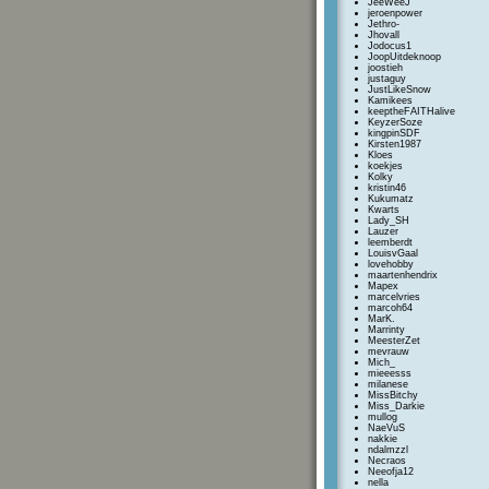
JeeWeeJ
jeroenpower
Jethro-
Jhovall
Jodocus1
JoopUitdeknoop
joostieh
justaguy
JustLikeSnow
Kamikees
keeptheFAITHalive
KeyzerSoze
kingpinSDF
Kirsten1987
Kloes
koekjes
Kolky
kristin46
Kukumatz
Kwarts
Lady_SH
Lauzer
leemberdt
LouisvGaal
lovehobby
maartenhendrix
Mapex
marcelvries
marcoh64
MarK.
Marrinty
MeesterZet
mevrauw
Mich_
mieeesss
milanese
MissBitchy
Miss_Darkie
mullog
NaeVuS
nakkie
ndalmzzl
Necraos
Neeofja12
nella