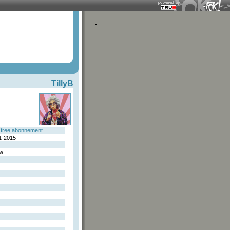
TillyB
free abonnement
1-2015
w