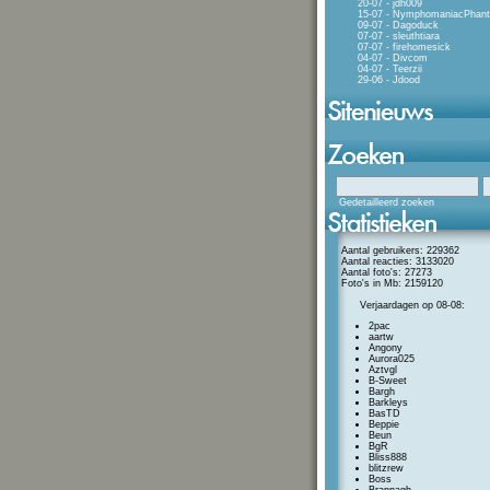
20-07 - jdh009
15-07 - NymphomaniacPhan
09-07 - Dagoduck
07-07 - sleuthtiara
07-07 - firehomesick
04-07 - Divcom
04-07 - Teerzii
29-06 - Jdood
Gedetailleerd zoeken
Aantal gebruikers: 229362
Aantal reacties: 3133020
Aantal foto's: 27273
Foto's in Mb: 2159120
Verjaardagen op 08-08:
2pac
aartw
Angony
Aurora025
Aztvgl
B-Sweet
Bargh
Barkleys
BasTD
Beppie
Beun
BgR
Bliss888
blitzrew
Boss