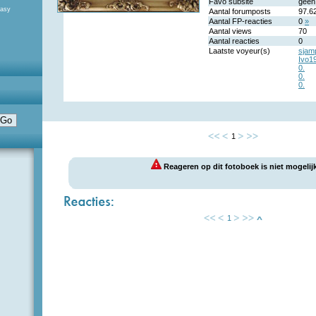
Favo subsite
geen
tasy
Aantal forumposts
97.6
Aantal FP-reacties
0
»
Aantal views
70
Aantal reacties
0
Laatste voyeur(s)
sjam
Ivo1
0.
0.
0.
1
Reageren op dit fotoboek is niet mogelijk
1