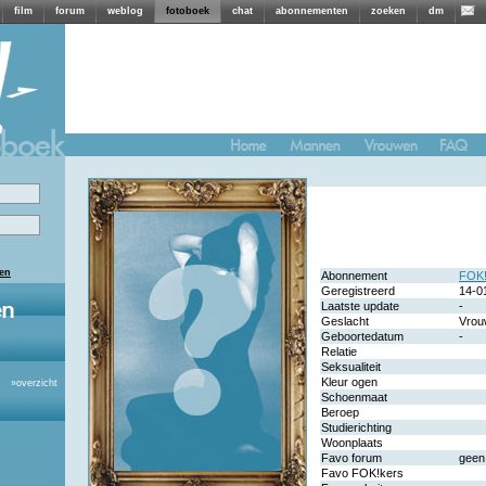
film
forum
weblog
fotoboek
chat
abonnementen
zoeken
dm
len
Abonnement
FOK!
Geregistreerd
14-0
Laatste update
-
Geslacht
Vrou
Geboortedatum
-
Relatie
Seksualiteit
Kleur ogen
»
overzicht
Schoenmaat
Beroep
Studierichting
Woonplaats
Favo forum
geen
Favo FOK!kers