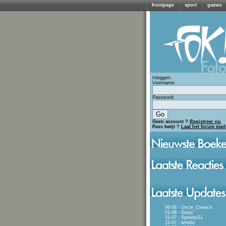
frontpage
sport
games
Inloggen:
Username:
Password:
Geen account ?
Registreer nu
Pass kwijt ?
Laat het forum mai
06-08 - Uncle_Cheech
01-08 - Soury
31-07 - SpeedyGJ
22-07 - wimbo