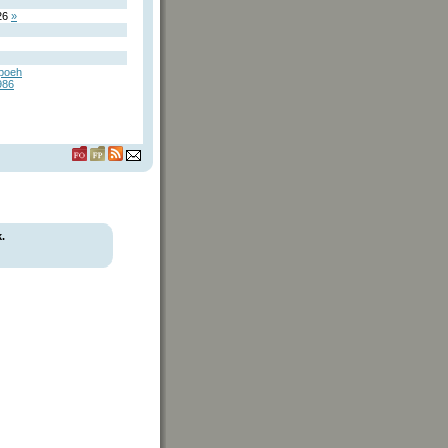
26
»
poeh
986
.