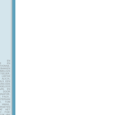
E EN
FIE EN
VONNE,
EBAKKEN
MELOZE
EJER,
LIEFDE
LICIA,
ALS EEN
RONCODE
ANGELOOS
AAN, EN
! DOOR
INATOR,
, FAUX.,
STEPHAN
ER, TOM
MAIL,
ERGETEN
AT HET
! - FOK!
UIK VAN