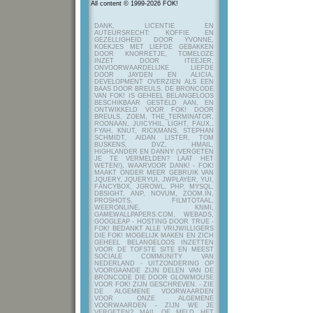
All content © 1999-2026 FOK!
DANK, LICENTIE EN
AUTEURSRECHT: KOFFIE EN
GEZELLIGHEID DOOR YVONNE,
KOEKJES MET LIEFDE GEBAKKEN
DOOR KNORRETJE, TOMELOZE
INZET DOOR ITEEJER,
ONVOORWAARDELIJKE LIEFDE
DOOR JAYDEN EN ALICIA,
DEVELOPMENT OVERZIEN ALS EEN
BAAS DOOR BREULS. DE BRONCODE
VAN FOK! IS GEHEEL BELANGELOOS
BESCHIKBAAR GESTELD AAN, EN
ONTWIKKELD VOOR FOK! DOOR
BREULS, ZOEM, THE_TERMINATOR,
ROONAAN, JUICYHIL, LIGHT, FAUX.,
FYAH, KNUT, RICKMANS, STEPHAN
SCHMIDT, AIDAN LISTER, TOM
BUSKENS, DVZ, HMAIL,
HIGHLANDER EN DANNY (VERGETEN
JE TE VERMELDEN? LAAT HET
WETEN!), WAARVOOR DANK! - FOK!
MAAKT ONDER MEER GEBRUIK VAN
JQUERY, JQUERYUI, JWPLAYER, YUI,
FANCYBOX, JGROWL, PHP, MYSQL,
DBSIGHT, ANP, NOVUM, ZOOM.IN,
PROSHOTS, FILMTOTAAL,
WEERONLINE, KNMI,
GAMEWALLPAPERS.COM, WEBADS,
GOOGLEAP - HOSTING DOOR TRUE -
FOK! BEDANKT ALLE VRIJWILLIGERS
DIE FOK! MOGELIJK MAKEN EN ZICH
GEHEEL BELANGELOOS INZETTEN
VOOR DE TOFSTE SITE EN MEEST
SOCIALE COMMUNITY VAN
NEDERLAND - UITZONDERING OP
VOORGAANDE ZIJN DELEN VAN DE
BRONCODE DIE DOOR GLOWMOUSE
VOOR FOK! ZIJN GESCHREVEN.
- ZIE
DE ALGEMENE VOORWAARDEN
VOOR ONZE ALGEMENE
VOORWAARDEN - ZIJN WE JE
VERGETEN? MAIL OF MELD HET