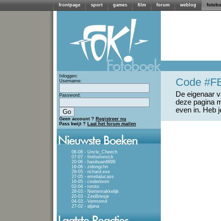
frontpage
sport
games
film
forum
weblog
fotob
Inloggen:
Code #F
Username:
De eigenaar va
Password:
deze pagina m
even in. Heb 
Geen account ?
Registreer nu
Pass kwijt ?
Laat het forum mailen
06-08 - Uncle_Cheech
07-07 - firehomesick
20-06 - hasibuan8899
16-06 - zidongchn
29-05 - richard.exe
27-05 - emelialucass
16-05 - cinderloom
02-04 - roroto
28-03 - Niettemakkelijk
20-03 - ZeeBriesje
04-03 - Vermomd
27-02 - aljana