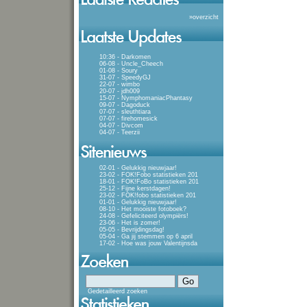
»
overzicht
10:36 - Darkomen
06-08 - Uncle_Cheech
01-08 - Soury
31-07 - SpeedyGJ
22-07 - wimbo
20-07 - jdh009
15-07 - NymphomaniacPhantasy
09-07 - Dagoduck
07-07 - sleuthtiara
07-07 - firehomesick
04-07 - Divcom
04-07 - Teerzii
02-01 - Gelukkig nieuwjaar!
23-02 - FOK!Fobo statistieken 201
18-01 - FOK!FoBo statistieken 201
25-12 - Fijne kerstdagen!
23-02 - FOK!fobo statistieken 201
01-01 - Gelukkig nieuwjaar!
08-10 - Het mooiste fotoboek?
24-08 - Gefeliciteerd olympiërs!
23-06 - Het is zomer!
05-05 - Bevrijdingsdag!
05-04 - Ga jij stemmen op 6 april
17-02 - Hoe was jouw Valentijnsda
Gedetailleerd zoeken