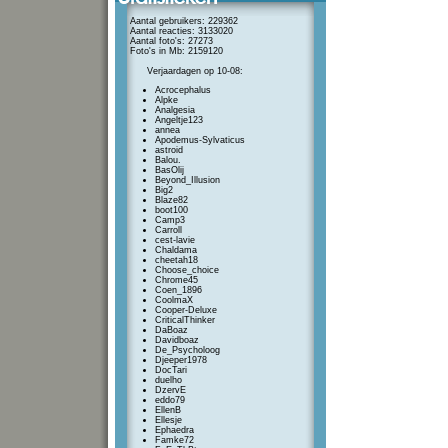
Aantal gebruikers: 229362
Aantal reacties: 3133020
Aantal foto's: 27273
Foto's in Mb: 2159120
Verjaardagen op 10-08:
Acrocephalus
Alpke
Analgesia
Angeltje123
annea
Apodemus-Sylvaticus
astroid
Balou.
BasOlij
Beyond_Illusion
Big2
Blaze82
boot100
Camp3
Carroll
cest-lavie
Chaldama
cheetah18
Choose_choice
Chrome45
Coen_1896
CoolmaX
Cooper-Deluxe
CriticalThinker
DaBoaz
Davidboaz
De_Psycholoog
Djeeper1978
DocTari
duelho
DzervE
eddo79
EllenB
Ellesje
Ephaedra
Famke72