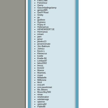
FeEsTbBt
FietsDeur
Garny
Gasontladingslamp
genius995
GetFFReel
Greby
gu
guidooo
Guiness
H2joy.nl
Helenamus
HENEWEERTJE
Hermanus
irritant
jaen
januz
jdonko13
jeroenromate
Jim-Bakkum
Johrizz
Kevin.L
Kleinezus
koelie
Koelie-84
Lenbas87
lieke2002
linsss
lmnt22
Manos
MartineL
maue
Millabelle
Millstone
MnX
mriceH
mricewerktniet
Ms.Bitters
MusicBoy500
ninae
ninebreaker
ookdatnogs
opteron
optima92
Pablo88