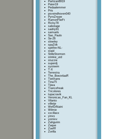
Partizan8919
Pater19
Pedaalemmer
Pris
psveindhoven040
PyroZnype
RamonFlieFt
Ricky78
sabotage
sadriy91
samuels
Sao_Paulo
Se-26
slowley
spaZtik
spitfire-NL-
staid
StilleStormen
stinkie_utd
stuzzie
superdj
systeem
T-X
Terrestra
The_BoezelaaR
Tietmans
Tina75
Tjiwa
Trancefreak
Tricolores
tupacravik
Veronicas_Fan_KL
Vilanto
villetje
WefDiNaini
Wilmie
xxcillaxx
yinxs
yornivv
Zahgurim
Zaque
Zoefff
Zorilla