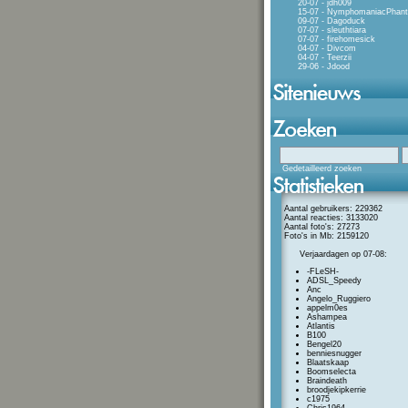
20-07 - jdh009
15-07 - NymphomaniacPhan
09-07 - Dagoduck
07-07 - sleuthtiara
07-07 - firehomesick
04-07 - Divcom
04-07 - Teerzii
29-06 - Jdood
Gedetailleerd zoeken
Aantal gebruikers: 229362
Aantal reacties: 3133020
Aantal foto's: 27273
Foto's in Mb: 2159120
Verjaardagen op 07-08:
-FLeSH-
ADSL_Speedy
Anc
Angelo_Ruggiero
appelm0es
Ashampea
Atlantis
B100
Bengel20
benniesnugger
Blaatskaap
Boomselecta
Braindeath
broodjekipkerrie
c1975