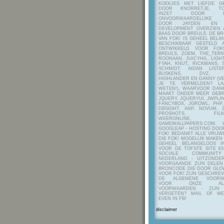
KOEKJES MET LIEFDE G
DOOR KNORRETJE, TO
INZET DOOR ITE
ONVOORWAARDELIJKE 
DOOR JAYDEN EN A
DEVELOPMENT OVERZIEN 
BAAS DOOR BREULS. DE B
VAN FOK! IS GEHEEL BEL
BESCHIKBAAR GESTELD 
ONTWIKKELD VOOR FOK
BREULS, ZOEM, THE_TERM
ROONAAN, JUICYHIL, LIGHT
FYAH, KNUT, RICKMANS, 
SCHMIDT, AIDAN LIST
BUSKENS, DVZ, H
HIGHLANDER EN DANNY (V
JE TE VERMELDEN? LA
WETEN!), WAARVOOR DANK
MAAKT ONDER MEER GEBR
JQUERY, JQUERYUI, JWPLAY
FANCYBOX, JGROWL, PHP,
DBSIGHT, ANP, NOVUM, Z
PROSHOTS, FILMTO
WEERONLINE, K
GAMEWALLPAPERS.COM, 
GOOGLEAP - HOSTING DOO
FOK! BEDANKT ALLE VRIJW
DIE FOK! MOGELIJK MAKEN
GEHEEL BELANGELOOS I
VOOR DE TOFSTE SITE E
SOCIALE COMMUNIT
NEDERLAND - UITZONDE
VOORGAANDE ZIJN DELEN
BRONCODE DIE DOOR GL
VOOR FOK! ZIJN GESCHRE
DE ALGEMENE VOORW
VOOR ONZE ALG
VOORWAARDEN - ZIJN
VERGETEN? MAIL OF M
EVEN IN FB!
disclaimer