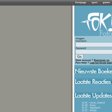
frontpage
sport
games
Inloggen:
Username:
Password:
Geen account ?
Registreer nu
Pass kwijt ?
Laat het forum mai
13:41 - Uncle_Cheech
01-08 - Soury
31-07 - SpeedyGJ
22-07 - wimbo