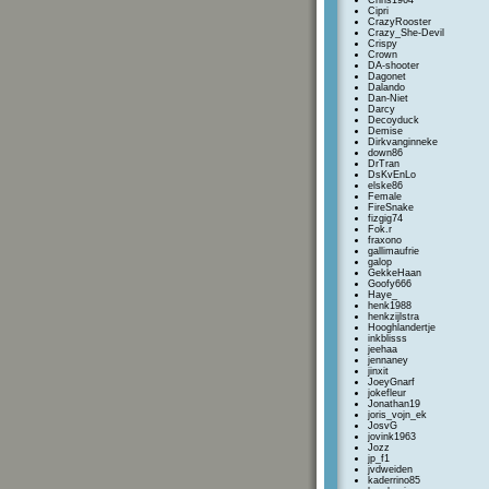
Chris1964
Cipri
CrazyRooster
Crazy_She-Devil
Crispy
Crown
DA-shooter
Dagonet
Dalando
Dan-Niet
Darcy
Decoyduck
Demise
Dirkvanginneke
down86
DrTran
DsKvEnLo
elske86
Female
FireSnake
fizgig74
Fok.r
fraxono
gallimaufrie
galop
GekkeHaan
Goofy666
Haye_
henk1988
henkzijlstra
Hooghlandertje
inkblisss
jeehaa
jennaney
jinxit
JoeyGnarf
jokefleur
Jonathan19
joris_vojn_ek
JosvG
jovink1963
Jozz
jp_f1
jvdweiden
kaderrino85