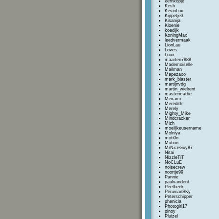
kernkopje
Kesh
KevinLux
Kippetje3
Kisanija
Kloenie
koedijk
KoningMax
leedvermaak
LionLau
Loves
Luux
maarten7888
Mademoiselle
Mailman
Mapezaxo
mark_blaster
martijnvdg
martin_wielrent
mastermattie
Meirami
Meredith
Merely
Mighty_Mike
Mindcracker
Mizh
moeiljkeusername
Molniya
moti0n
Motion
MrNiceGuy87
Nitai
NizzleTiT
NoCLuE
noisecrew
noortje99
Pannie
paulvandent
Peetbeek
PeruvianSKy
Peterschipper
phenicia
Photogirl17
pinoy
Pluizel