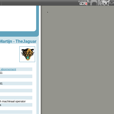
Martijn -
TheJaguar
e abonnement
11
91
h machinaal operator
s