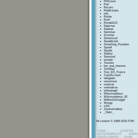
POILover
Poit
Recaro
Riddickulus
rink
Rishie
Roef
Ronald123
Salacnar
Salanar
Sartorius
Scimitar
Sentenced
Skaddicted
Smashing_Pumpkin
SpanK
Spydix
Stakky
Stressed
swoepi
Terones
the_real_shenron
TomMaz
Tour_ED_France
TypoAccount
Vangalen
venomous
voetmar
vwfreakvw
whiteangel
Whizmorpheus
Whizmorpheus_82
WillemDeZwijger
Woogy
z3r0-
Zwolsemalloot
_Viper_
All content © 1999-2026 FOK!
DANK, LICENTI
AUTEURSRECHT: KOF
GEZELLIGHEID DOOR Y