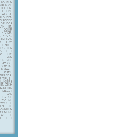
EBAKKEN
MELOZE
EJER,
LIEFDE
LICIA,
ALS EEN
RONCODE
ANGELOOS
AAN, EN
! DOOR
INATOR,
, FAUX.,
STEPHAN
ER, TOM
MAIL,
ERGETEN
AT HET
! - FOK!
UIK VAN
ER, YUI,
 MYSQL,
OOM.IN,
TAAL,
NMI,
WEBADS,
R TRUE -
ILLIGERS
 EN ZICH
NZETTEN
N MEEST
Y VAN
RING OP
 VAN DE
OWMOUSE
VEN.
- ZIE
AARDEN
EMENE
 WE JE
ELD HET