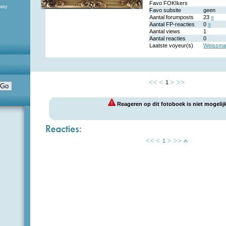
Favo FOK!kers
tasy
Favo subsite
geen
Aantal forumposts
23
»
Aantal FP-reacties
0
»
Aantal views
1
Aantal reacties
0
Laatste voyeur(s)
Weissma
1
Reageren op dit fotoboek is niet mogelijk
1