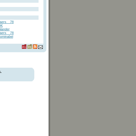
aers__78
DK
lander
aers__78
bominabel
.