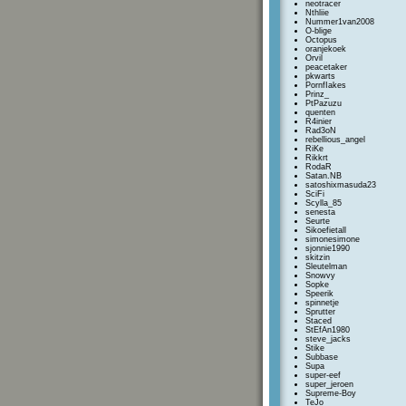
neotracer
Nthliie
Nummer1van2008
O-blige
Octopus
oranjekoek
Orvil
peacetaker
pkwarts
PornfIakes
Prinz_
PtPazuzu
quenten
R4inier
Rad3oN
rebellious_angel
RiKe
Rikkrt
RodaR
Satan.NB
satoshixmasuda23
SciFi
Scylla_85
senesta
Seurte
Sikoefietall
simonesimone
sjonnie1990
skitzin
Sleutelman
Snowvy
Sopke
Speerik
spinnetje
Sprutter
Staced
StEfAn1980
steve_jacks
Stike
Subbase
Supa
super-eef
super_jeroen
Supreme-Boy
TeJo