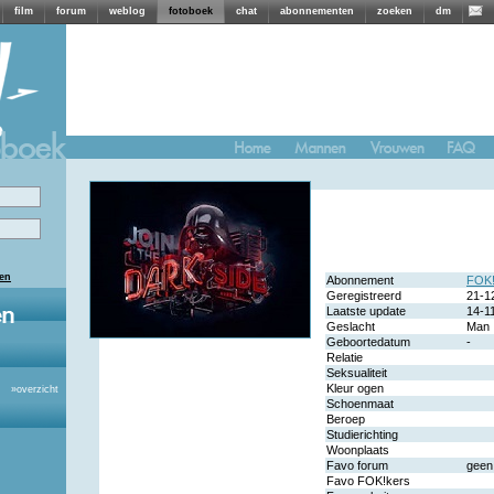
film
forum
weblog
fotoboek
chat
abonnementen
zoeken
dm
len
Abonnement
FOK!
Geregistreerd
21-1
Laatste update
14-1
Geslacht
Man
Geboortedatum
-
Relatie
Seksualiteit
Kleur ogen
»
overzicht
Schoenmaat
Beroep
Studierichting
Woonplaats
Favo forum
geen
Favo FOK!kers