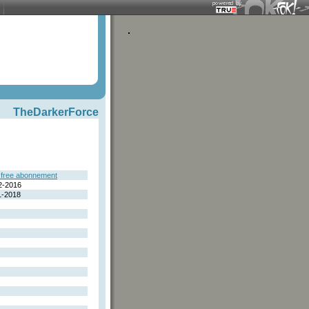
TheDarkerForce
free abonnement
2-2016
1-2018