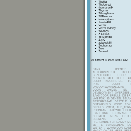
Thefist
TheUnreal
thompson84
Thyster
TilburgPosse
TKBaracus
toinespijkers
Twista101
Vetpot
ViezeFreddiey
Wadoryu
X-Licious
Yo-Momma
Z.v.C
zakdoek88
Zeghomaar
Zulu
Zwaard
All content © 1999-2026 FOK!
DANK, LICENTI
AUTEURSRECHT: KOF
GEZELLIGHEID DOOR Y
KOEKJES MET LIEFDE G
DOOR KNORRETJE, TO
INZET DOOR ITE
ONVOORWAARDELIJKE 
DOOR JAYDEN EN A
DEVELOPMENT OVERZIEN 
BAAS DOOR BREULS. DE B
VAN FOK! IS GEHEEL BEL
BESCHIKBAAR GESTELD 
ONTWIKKELD VOOR FOK
BREULS, ZOEM, THE_TERM
ROONAAN, JUICYHIL, LIGHT
FYAH, KNUT, RICKMANS, 
SCHMIDT, AIDAN LIST
BUSKENS, DVZ, H
HIGHLANDER EN DANNY (V
JE TE VERMELDEN? LA
WETEN!), WAARVOOR DANK
MAAKT ONDER MEER GEBR