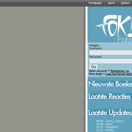
frontpage
sport
games
Inloggen:
Username:
Password:
Geen account ?
Registreer nu
Pass kwijt ?
Laat het forum mai
06-08 - Uncle_Cheech
01-08 - Soury
31-07 - SpeedyGJ
22-07 - wimbo