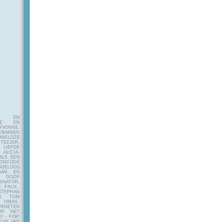
E EN
FIE EN
VONNE,
EBAKKEN
MELOZE
EJER,
LIEFDE
LICIA,
ALS EEN
RONCODE
ANGELOOS
AAN, EN
! DOOR
INATOR,
, FAUX.,
STEPHAN
ER, TOM
MAIL,
ERGETEN
AT HET
! - FOK!
UIK VAN