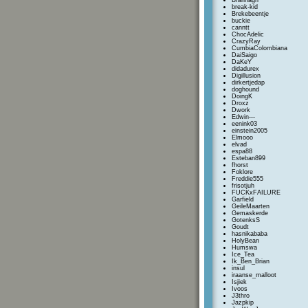
Brannagh
break-kid
Brekebeentje
buckie
canntt
ChocAdelic
CrazyRay
CumbiaColombiana
DaiSaigo
DaKeY
didadurex
Digillusion
dirkertjedap
doghound
DoingK
Droxz
Dwork
Edwin---
eenink03
einstein2005
Elmooo
elvad
espa88
Esteban899
fhorst
Foklore
Freddie555
frisotjuh
FUCKxFAILURE
Garfield
GeileMaarten
Gemaskerde
GotenksS
Goudt
hasnikababa
HolyBean
Humswa
Ice_Tea
Ik_Ben_Brian
insul
iraanse_malloot
Isjiek
Ivoos
J3thro
Jazpkip