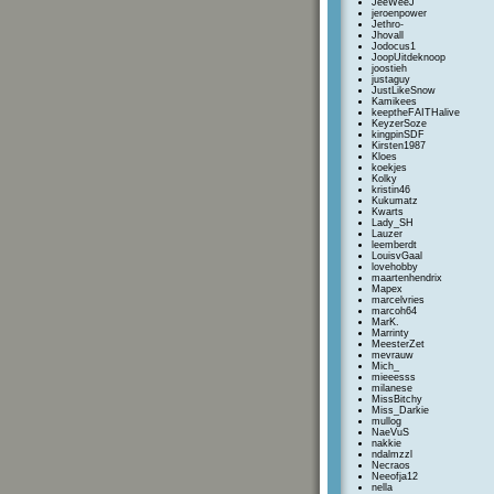
JeeWeeJ
jeroenpower
Jethro-
Jhovall
Jodocus1
JoopUitdeknoop
joostieh
justaguy
JustLikeSnow
Kamikees
keeptheFAITHalive
KeyzerSoze
kingpinSDF
Kirsten1987
Kloes
koekjes
Kolky
kristin46
Kukumatz
Kwarts
Lady_SH
Lauzer
leemberdt
LouisvGaal
lovehobby
maartenhendrix
Mapex
marcelvries
marcoh64
MarK.
Marrinty
MeesterZet
mevrauw
Mich_
mieeesss
milanese
MissBitchy
Miss_Darkie
mullog
NaeVuS
nakkie
ndalmzzl
Necraos
Neeofja12
nella