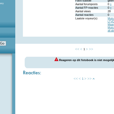
Favo subsite
geen
tasy
Aantal forumposts
0
»
Aantal FP-reacties
0
»
Aantal views
28
Aantal reacties
0
Laatste voyeur(s)
Muts
LTV
Maan
Muts
ali.a
1
Reageren op dit fotoboek is niet mogelijk
1