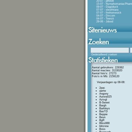
20-07 - jdh009
15-07 - NymphomaniacPhan
09-07 - Dagoduck
07-07 - sleuthtiara
07-07 - firehomesick
04-07 - Divcom
04-07 - Teerzii
29-06 - Jdood
Gedetailleerd zoeken
Aantal gebruikers: 229362
Aantal reacties: 3133020
Aantal foto's: 27273
Foto's in Mb: 2159120
Verjaardagen op 08-08:
2pac
aartw
Angony
Aurora025
Aztvgl
B-Sweet
Bargh
Barkleys
BasTD
Beppie
Beun
BgR
Bliss888
blitzrew
Boss