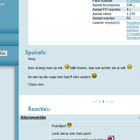
Favo subsite
FOK!for
tasy
Aantal forumposts
338
»
Aantal FP-reacties
4
»
Aantal views
1.170
Aantal reacties
53
Laatste voyeur(s)
Anneloo
junkiexp
junkiexp
Crystal
Anoniem
heuy
lees al lang mee op fok.
blijft boeien. laat wat achter als je wilt.
let niet op die vage foto had ff niks anders
Ciaoo nico
1
ikbengeweldig
Fobofipo!
Leuk dat je ook mee post!