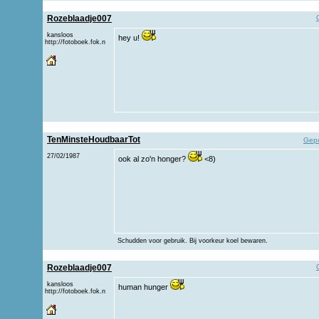
Rozeblaadje007
kansloos
hey u!
http://fotoboek.fok.n
TenMinsteHoudbaarTot
Gepo
27/02/1987
ook al zo'n honger?
<8)
Schudden voor gebruik. Bij voorkeur koel bewaren.
Rozeblaadje007
kansloos
human hunger
http://fotoboek.fok.n