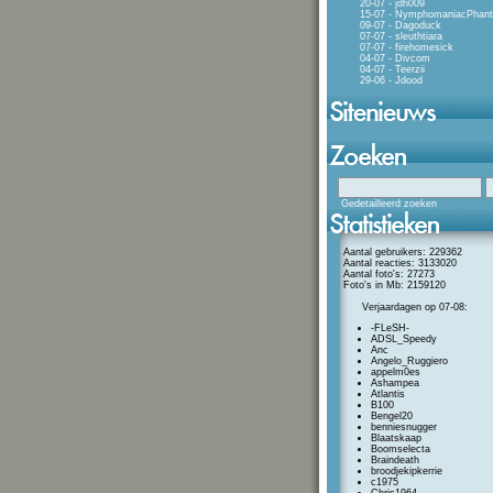
20-07 - jdh009
15-07 - NymphomaniacPhan
09-07 - Dagoduck
07-07 - sleuthtiara
07-07 - firehomesick
04-07 - Divcom
04-07 - Teerzii
29-06 - Jdood
Gedetailleerd zoeken
Aantal gebruikers: 229362
Aantal reacties: 3133020
Aantal foto's: 27273
Foto's in Mb: 2159120
Verjaardagen op 07-08:
-FLeSH-
ADSL_Speedy
Anc
Angelo_Ruggiero
appelm0es
Ashampea
Atlantis
B100
Bengel20
benniesnugger
Blaatskaap
Boomselecta
Braindeath
broodjekipkerrie
c1975