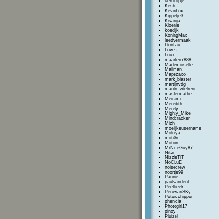
kernkopje
Kesh
KevinLux
Kippetje3
Kisanija
Kloenie
koedijk
KoningMax
leedvermaak
LionLau
Loves
Luux
maarten7888
Mademoiselle
Mailman
Mapezaxo
mark_blaster
martijnvdg
martin_wielrent
mastermattie
Meirami
Meredith
Merely
Mighty_Mike
Mindcracker
Mizh
moeiljkeusername
Molniya
moti0n
Motion
MrNiceGuy87
Nitai
NizzleTiT
NoCLuE
noisecrew
noortje99
Pannie
paulvandent
Peetbeek
PeruvianSKy
Peterschipper
phenicia
Photogirl17
pinoy
Pluizel