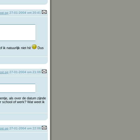
st op
27-01-2004 om 20:41
f ik natuurlijk niet hè
Dus
st op
27-01-2004 om 21:06
ventje, als over de datum zijnde
r school of werk? Wat weet ik
st op
27-01-2004 om 22:06