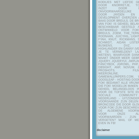
KOEKJES MET LIEFDE G
DOOR KNORRETJE, TO
INZET DOOR ITE
ONVOORWAARDELIJKE 
DOOR JAYDEN EN A
DEVELOPMENT OVERZIEN 
BAAS DOOR BREULS. DE B
VAN FOK! IS GEHEEL BEL
BESCHIKBAAR GESTELD 
ONTWIKKELD VOOR FOK
BREULS, ZOEM, THE_TERM
ROONAAN, JUICYHIL, LIGHT
FYAH, KNUT, RICKMANS, 
SCHMIDT, AIDAN LIST
BUSKENS, DVZ, H
HIGHLANDER EN DANNY (V
JE TE VERMELDEN? LA
WETEN!), WAARVOOR DANK
MAAKT ONDER MEER GEBR
JQUERY, JQUERYUI, JWPLAY
FANCYBOX, JGROWL, PHP,
DBSIGHT, ANP, NOVUM, Z
PROSHOTS, FILMTO
WEERONLINE, K
GAMEWALLPAPERS.COM, 
GOOGLEAP - HOSTING DOO
FOK! BEDANKT ALLE VRIJW
DIE FOK! MOGELIJK MAKEN
GEHEEL BELANGELOOS I
VOOR DE TOFSTE SITE E
SOCIALE COMMUNIT
NEDERLAND - UITZONDE
VOORGAANDE ZIJN DELEN
BRONCODE DIE DOOR GL
VOOR FOK! ZIJN GESCHRE
DE ALGEMENE VOORW
VOOR ONZE ALG
VOORWAARDEN - ZIJN
VERGETEN? MAIL OF M
EVEN IN FB!
disclaimer