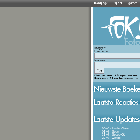
frontpage
sport
games
Inloggen:
Username:
Password:
Geen account ?
Registreer nu
Pass kwijt ?
Laat het forum mai
06-08 - Uncle_Cheech
01-08 - Soury
31-07 - SpeedyGJ
22-07 - wimbo