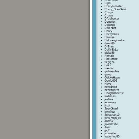
Chris1964
Cipri
CrazyRooster
Crazy_She-Devil
Crispy
Crown
DA-shooter
Dagonet
Dalando
Dan-Niet
Darcy
Decoyduck
Demise
Dirkvanginneke
down86
DrTran
DsKvEnLo
elske86
Female
FireSnake
fizgig74
Fok.r
fraxono
gallimaufrie
galop
GekkeHaan
Goofy666
Haye_
henk1988
henkzijlstra
Hooghlandertje
inkblisss
jeehaa
jennaney
jinxit
JoeyGnarf
jokefleur
Jonathan19
joris_vojn_ek
JosvG
jovink1963
Jozz
jp_f1
jvdweiden
kaderrino85