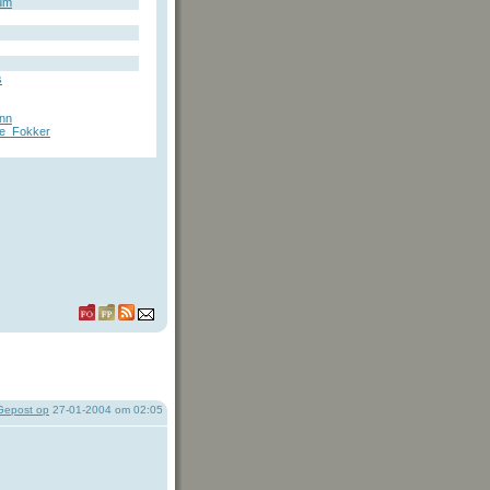
um
s
Ann
e_Fokker
Gepost op
27-01-2004 om 02:05