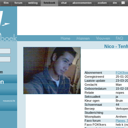
film
forum
weblog
fotoboek
chat
abonnementen
zoeken
dm
Nico -
Ten
len
Abonnement
FOK!fre
Geregistreerd
25-01-2
Laatste update
23-03-2
Geslacht
Man
Geboortedatum
15-02-1
Relatie
nopes
Seksualiteit
ja
Kleur ogen
Bruin
»
overzicht
Schoenmaat
44
Beroep
Verkope
Studierichting
Woonplaats
Arnhem
Favo forum
Planes, 
Favo FOK!kers
heb k (n