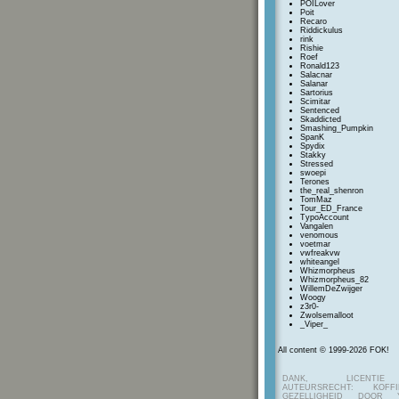
POILover
Poit
Recaro
Riddickulus
rink
Rishie
Roef
Ronald123
Salacnar
Salanar
Sartorius
Scimitar
Sentenced
Skaddicted
Smashing_Pumpkin
SpanK
Spydix
Stakky
Stressed
swoepi
Terones
the_real_shenron
TomMaz
Tour_ED_France
TypoAccount
Vangalen
venomous
voetmar
vwfreakvw
whiteangel
Whizmorpheus
Whizmorpheus_82
WillemDeZwijger
Woogy
z3r0-
Zwolsemalloot
_Viper_
All content © 1999-2026 FOK!
DANK, LICENTI
AUTEURSRECHT: KOF
GEZELLIGHEID DOOR Y