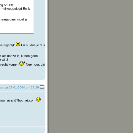
oog of HBO
 mij weggelegd En ik
 maarja daar moet je
ie eigenlijk
En nu doe je dus
 als dat zo is, ik heb geen
wil ;{
 terecht komen
Nee hoor, dat
st op
27-01-2004 om 22:26
n: moi_avani@hotmail.com