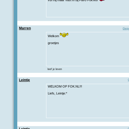
vul mij maar vast in bij Favo Fok!ker
Marren
Gepo
Welkom
groetjes
leef je leven
Leintje
WELKOM OP FOK.NL!!!
Liefs, Leintje:*