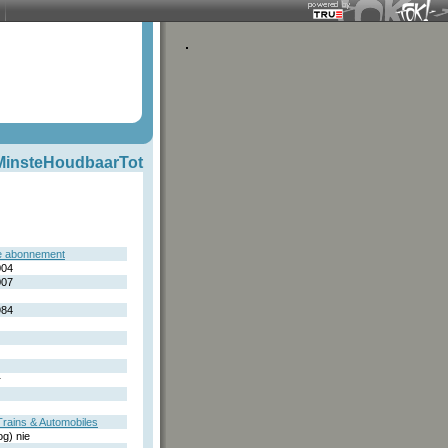
MinsteHoudbaarTot
e abonnement
004
007
984
r
Trains & Automobiles
og) nie