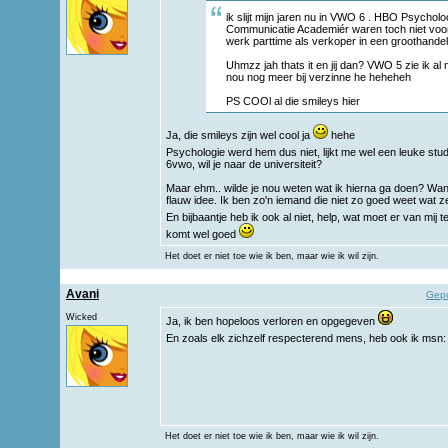
ik slijt mijn jaren nu in VWO 6 . HBO Psychol
Communicatie Academiér waren toch niet voor
werk parttime als verkoper in een groothandel
Uhmzz jah thats it en jij dan? VWO 5 zie ik al
nou nog meer bij verzinne he heheheh
PS COOl al die smileys hier
Ja, die smileys zijn wel cool ja
hehe
Psychologie werd hem dus niet, lijkt me wel een leuke stud
6vwo, wil je naar de universiteit?
Maar ehm.. wilde je nou weten wat ik hierna ga doen? Want
flauw idee. Ik ben zo'n iemand die niet zo goed weet wat ze 
En bijbaantje heb ik ook al niet, help, wat moet er van mij
komt wel goed
Het doet er niet toe wie ik ben, maar wie ik wil zijn.
Avani
Gepo
Wicked
Ja, ik ben hopeloos verloren en opgegeven
En zoals elk zichzelf respecterend mens, heb ook ik ms
Het doet er niet toe wie ik ben, maar wie ik wil zijn.