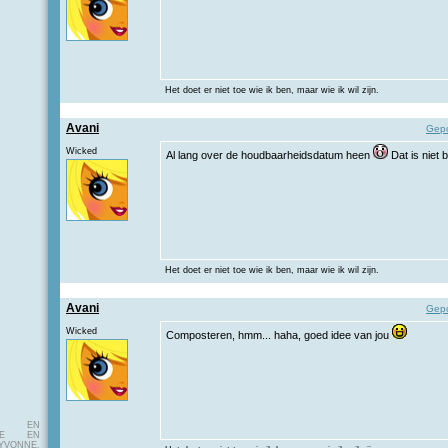
Het doet er niet toe wie ik ben, maar wie ik wil zijn.
Avani
Gepo
Wicked
Al lang over de houdbaarheidsdatum heen
Dat is niet 
Het doet er niet toe wie ik ben, maar wie ik wil zijn.
Avani
Gepo
Wicked
Composteren, hmm... haha, goed idee van jou
E EN
FIE EN
VONNE,