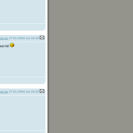
st op
27-01-2004 om 18:34
best hè
st op
27-01-2004 om 19:19