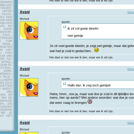
Het doet er niet toe wie ik ben, maar wie ik wil zijn.
EBAKKEN
MELOZE
EJER,
LIEFDE
Avani
Gepo
LICIA,
ALS EEN
Wicked
RONCODE
quote:
ANGELOOS
AAN, EN
ik zit vol goeie ideeën
! DOOR
INATOR,
, FAUX.,
nee geintje
STEPHAN
ER, TOM
MAIL,
Je zit veel goede ideeën, je zegt wel geintje, maar dat geloo
ERGETEN
AT HET
wat had je zoal in gedachten...
! - FOK!
UIK VAN
Het doet er niet toe wie ik ben, maar wie ik wil zijn.
ER, YUI,
 MYSQL,
OOM.IN,
TAAL,
Avani
Gepo
NMI,
WEBADS,
Wicked
R TRUE -
quote:
ILLIGERS
 EN ZICH
Hallo dan. ik zeg toch geintjuh
NZETTEN
N MEEST
Y VAN
Haha, hmm...nou ja, maar wat doe je zoal in dit tijdelijke le
RING OP
mens, hier op aarde? Met andere woorden: wat doe je voo
 VAN DE
OWMOUSE
dat weer vaag te brengen
VEN.
- ZIE
AARDEN
EMENE
Het doet er niet toe wie ik ben, maar wie ik wil zijn.
 WE JE
ELD HET
Avani
Gepo
Wicked
quote: