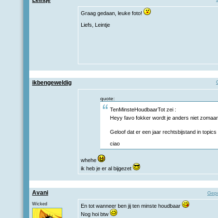
Leintje
Graag gedaan, leuke foto!
Liefs, Leintje
ikbengeweldig
quote:
TenMinsteHoudbaarTot zei :
Heyy favo fokker wordt je anders niet zomaa
Geloof dat er een jaar rechtsbijstand in topics
ciao
whehe
ik heb je er al bijgezet
Avani
Gepo
Wicked
En tot wanneer ben jij ten minste houdbaar
Nog hoi btw