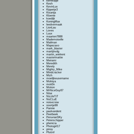
kernkopje
Kesh
KevinLux
Kippetje3
Kisanija
Kloenie
koedijk
KoningMax
leedvermaak
LionLau
Loves
Luux
maarten7888
Mademoiselle
Mailman
Mapezaxo
mark_blaster
martijnvdg
martin_wielrent
mastermattie
Meirami
Meredith
Merely
Mighty_Mike
Mindcracker
Mizh
moeiljkeusername
Molniya
moti0n
Motion
MrNiceGuy87
Nitai
NizzleTiT
NoCLuE
noisecrew
noortje99
Pannie
paulvandent
Peetbeek
PeruvianSKy
Peterschipper
phenicia
Photogirl17
pinoy
Pluizel