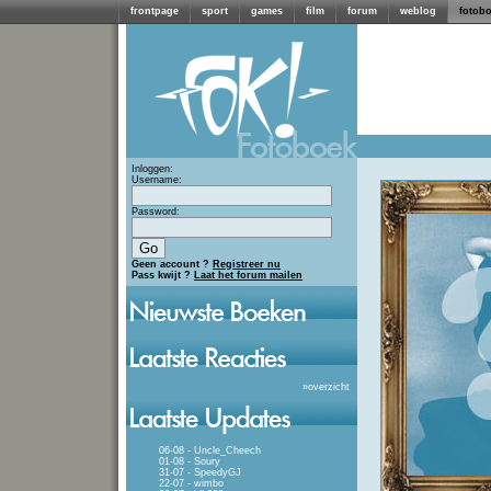
frontpage
sport
games
film
forum
weblog
fotob
Inloggen:
Username:
Password:
Geen account ?
Registreer nu
Pass kwijt ?
Laat het forum mailen
»
overzicht
06-08 - Uncle_Cheech
01-08 - Soury
31-07 - SpeedyGJ
22-07 - wimbo