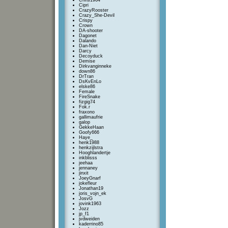
Chris1964
Cipri
CrazyRooster
Crazy_She-Devil
Crispy
Crown
DA-shooter
Dagonet
Dalando
Dan-Niet
Darcy
Decoyduck
Demise
Dirkvanginneke
down86
DrTran
DsKvEnLo
elske86
Female
FireSnake
fizgig74
Fok.r
fraxono
gallimaufrie
galop
GekkeHaan
Goofy666
Haye_
henk1988
henkzijlstra
Hooghlandertje
inkblisss
jeehaa
jennaney
jinxit
JoeyGnarf
jokefleur
Jonathan19
joris_vojn_ek
JosvG
jovink1963
Jozz
jp_f1
jvdweiden
kaderrino85