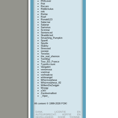
POILover
Poit
Recaro
Riddickulus
rink
Rishie
Roef
Ronald123
Salacnar
Salanar
Sartorius
Scimitar
Sentenced
Skaddicted
Smashing_Pumpkin
SpanK
Spydix
Stakky
Stressed
swoepi
Terones
the_real_shenron
TomMaz
Tour_ED_France
TypoAccount
Vangalen
venomous
voetmar
vwfreakvw
whiteangel
Whizmorpheus
Whizmorpheus_82
WillemDeZwijger
Woogy
z3r0-
Zwolsemalloot
_Viper_
All content © 1999-2026 FOK!
DANK, LICENTIE EN
AUTEURSRECHT: KOFFIE EN
GEZELLIGHEID DOOR YVONNE,