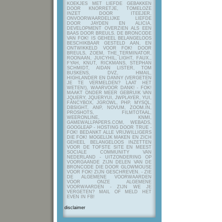
KOEKJES MET LIEFDE GEBAKKEN
DOOR KNORRETJE, TOMELOZE
INZET DOOR ITEEJER,
ONVOORWAARDELIJKE LIEFDE
DOOR JAYDEN EN ALICIA,
DEVELOPMENT OVERZIEN ALS EEN
BAAS DOOR BREULS. DE BRONCODE
VAN FOK! IS GEHEEL BELANGELOOS
BESCHIKBAAR GESTELD AAN, EN
ONTWIKKELD VOOR FOK! DOOR
BREULS, ZOEM, THE_TERMINATOR,
ROONAAN, JUICYHIL, LIGHT, FAUX.,
FYAH, KNUT, RICKMANS, STEPHAN
SCHMIDT, AIDAN LISTER, TOM
BUSKENS, DVZ, HMAIL,
HIGHLANDER EN DANNY (VERGETEN
JE TE VERMELDEN? LAAT HET
WETEN!), WAARVOOR DANK! - FOK!
MAAKT ONDER MEER GEBRUIK VAN
JQUERY, JQUERYUI, JWPLAYER, YUI,
FANCYBOX, JGROWL, PHP, MYSQL,
DBSIGHT, ANP, NOVUM, ZOOM.IN,
PROSHOTS, FILMTOTAAL,
WEERONLINE, KNMI,
GAMEWALLPAPERS.COM, WEBADS,
GOOGLEAP - HOSTING DOOR TRUE -
FOK! BEDANKT ALLE VRIJWILLIGERS
DIE FOK! MOGELIJK MAKEN EN ZICH
GEHEEL BELANGELOOS INZETTEN
VOOR DE TOFSTE SITE EN MEEST
SOCIALE COMMUNITY VAN
NEDERLAND - UITZONDERING OP
VOORGAANDE ZIJN DELEN VAN DE
BRONCODE DIE DOOR GLOWMOUSE
VOOR FOK! ZIJN GESCHREVEN.
- ZIE
DE ALGEMENE VOORWAARDEN
VOOR ONZE ALGEMENE
VOORWAARDEN - ZIJN WE JE
VERGETEN? MAIL OF MELD HET
EVEN IN FB!
disclaimer