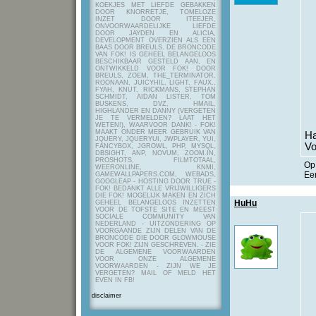
KOEKJES MET LIEFDE GEBAKKEN
DOOR KNORRETJE, TOMELOZE
INZET DOOR ITEEJER,
ONVOORWAARDELIJKE LIEFDE
DOOR JAYDEN EN ALICIA,
DEVELOPMENT OVERZIEN ALS EEN
BAAS DOOR BREULS. DE BRONCODE
VAN FOK! IS GEHEEL BELANGELOOS
BESCHIKBAAR GESTELD AAN, EN
ONTWIKKELD VOOR FOK! DOOR
BREULS, ZOEM, THE_TERMINATOR,
ROONAAN, JUICYHIL, LIGHT, FAUX.,
FYAH, KNUT, RICKMANS, STEPHAN
SCHMIDT, AIDAN LISTER, TOM
BUSKENS, DVZ, HMAIL,
HIGHLANDER EN DANNY (VERGETEN
JE TE VERMELDEN? LAAT HET
WETEN!), WAARVOOR DANK! - FOK!
MAAKT ONDER MEER GEBRUIK VAN
Ha
JQUERY, JQUERYUI, JWPLAYER, YUI,
Vo
FANCYBOX, JGROWL, PHP, MYSQL,
DBSIGHT, ANP, NOVUM, ZOOM.IN,
PROSHOTS, FILMTOTAAL,
O
WEERONLINE, KNMI,
Een
GAMEWALLPAPERS.COM, WEBADS,
GOOGLEAP - HOSTING DOOR TRUE -
FOK! BEDANKT ALLE VRIJWILLIGERS
DIE FOK! MOGELIJK MAKEN EN ZICH
HuHu
GEHEEL BELANGELOOS INZETTEN
VOOR DE TOFSTE SITE EN MEEST
SOCIALE COMMUNITY VAN
NEDERLAND - UITZONDERING OP
VOORGAANDE ZIJN DELEN VAN DE
BRONCODE DIE DOOR GLOWMOUSE
VOOR FOK! ZIJN GESCHREVEN.
- ZIE
DE ALGEMENE VOORWAARDEN
VOOR ONZE ALGEMENE
VOORWAARDEN - ZIJN WE JE
VERGETEN? MAIL OF MELD HET
EVEN IN FB!
disclaimer