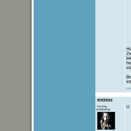
Ha
Ze
le
ho
st
Be
in
Jeet
griekjeee
U 
Fucking
exhilarating