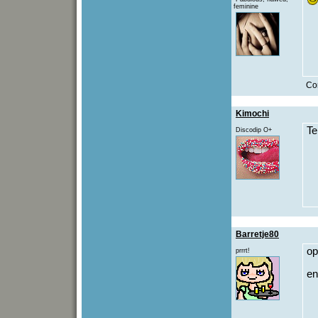
feminine
Co
Kimochi
Te
Discodip O+
Barretje80
op
prrrt!
en