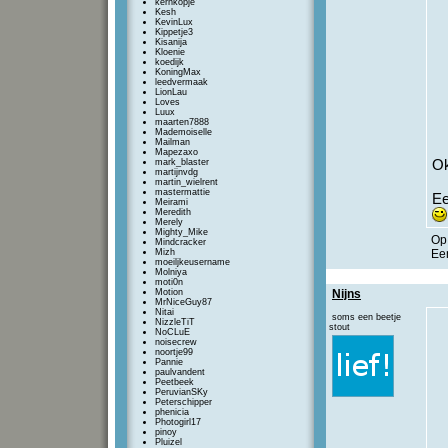
kernkopje
Kesh
KevinLux
Kippetje3
Kisanija
Kloenie
koedijk
KoningMax
leedvermaak
LionLau
Loves
Luux
maarten7888
Mademoiselle
Mailman
Mapezaxo
mark_blaster
Ok
martijnvdg
martin_wielrent
mastermattie
Ee
Meirami
Meredith
Merely
Mighty_Mike
O
Mindcracker
Mizh
Een
moeiljkeusername
Molniya
moti0n
Motion
Nijns
MrNiceGuy87
Nitai
soms een beetje
NizzleTiT
stout
NoCLuE
noisecrew
noortje99
Pannie
paulvandent
Peetbeek
PeruvianSKy
Peterschipper
phenicia
Photogirl17
pinoy
Pluizel