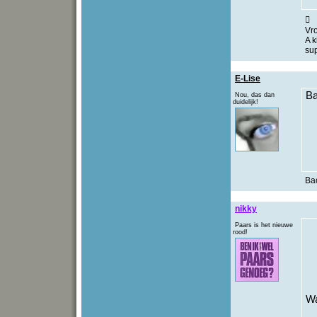

Vr
A k
su
E-Lise
Ba
Nou, das dan
duidelijk!
Ba
nikky
Paars is het nieuwe
rood!
Wa