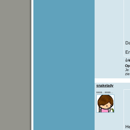
Da
En
👍
O
Je 
zie
snakelady
ssss...ssss...
He