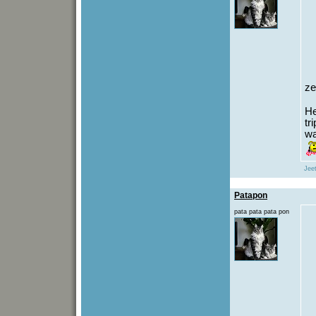
ze
He
tr
wa
Jeet
Patapon
pata pata pata pon