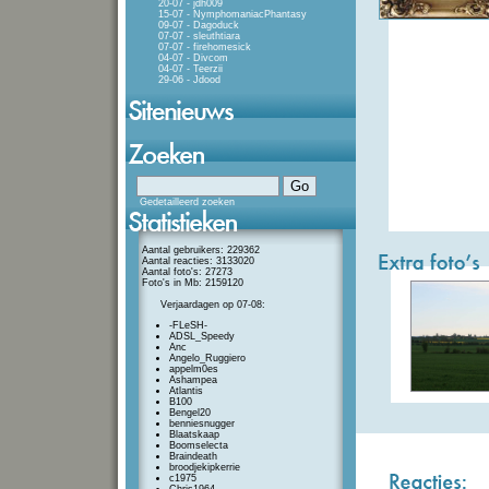
20-07 - jdh009
15-07 - NymphomaniacPhantasy
09-07 - Dagoduck
07-07 - sleuthtiara
07-07 - firehomesick
04-07 - Divcom
04-07 - Teerzii
29-06 - Jdood
Gedetailleerd zoeken
Aantal gebruikers: 229362
Aantal reacties: 3133020
Aantal foto's: 27273
Foto's in Mb: 2159120
Verjaardagen op 07-08:
-FLeSH-
ADSL_Speedy
Anc
Angelo_Ruggiero
appelm0es
Ashampea
Atlantis
B100
Bengel20
benniesnugger
Blaatskaap
Boomselecta
Braindeath
broodjekipkerrie
c1975