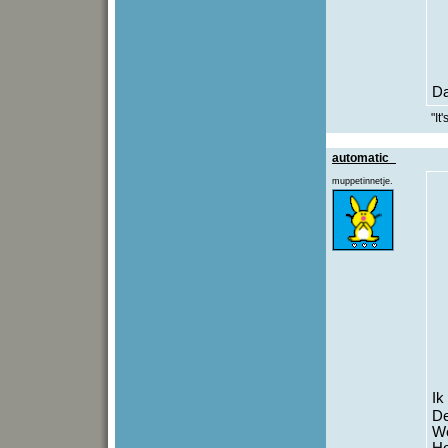
Da
"It
automatic_
muppetinnetje.
Ik
De
We
Ho