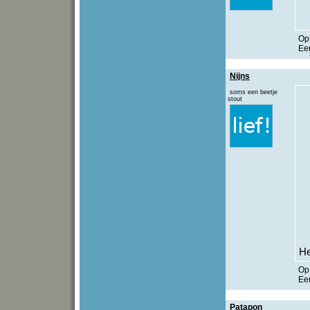
O
Een
Nijns
soms een beetje
stout
He
O
Een
Patapon