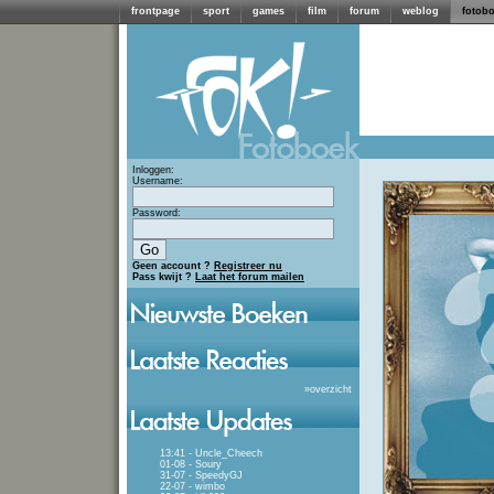
frontpage
sport
games
film
forum
weblog
fotob
Inloggen:
Username:
Password:
Geen account ?
Registreer nu
Pass kwijt ?
Laat het forum mailen
»
overzicht
13:41 - Uncle_Cheech
01-08 - Soury
31-07 - SpeedyGJ
22-07 - wimbo