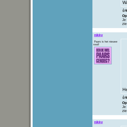
W
👍
O
Je 
zie
nikky
Paars is het nieuwe
rood!
He
👍
O
Je 
zie
nikky