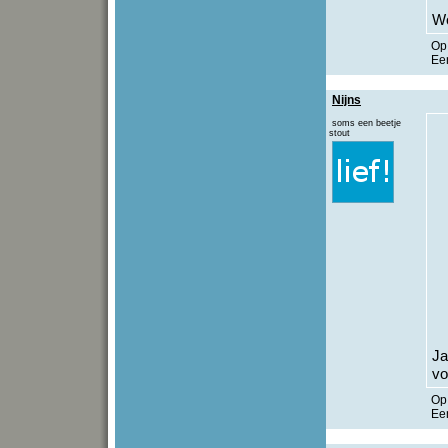
Wo
O
Een
Nijns
soms een beetje
stout
Ja
vo
O
Een