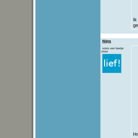
Ik
ge
Nijns
soms een beetje
stout
Hm