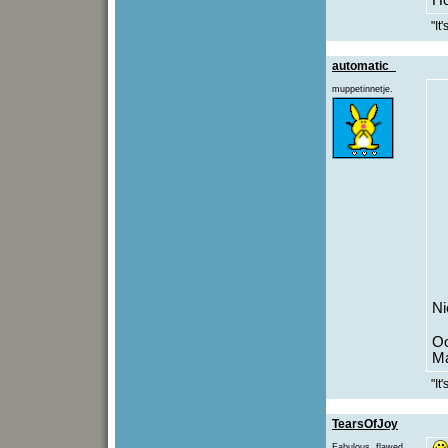
"It
automatic_
muppetinnetje.
Ni
Oo
Ma
"It
TearsOfJoy
Fabulous, flawed,