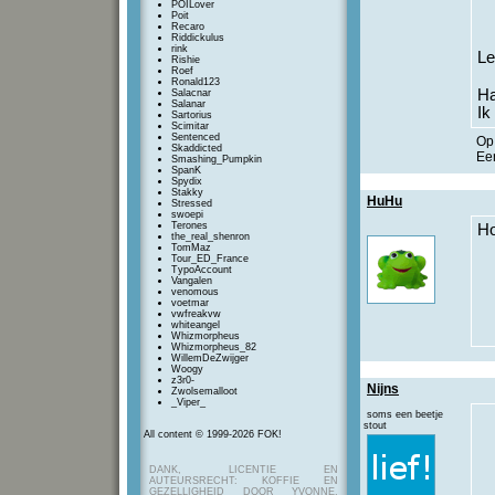
POILover
Poit
Recaro
Riddickulus
rink
Le
Rishie
Roef
Ronald123
Ha
Salacnar
Salanar
Ik
Sartorius
Scimitar
Sentenced
O
Skaddicted
Een
Smashing_Pumpkin
SpanK
Spydix
Stakky
HuHu
Stressed
swoepi
Terones
H
the_real_shenron
TomMaz
Tour_ED_France
TypoAccount
Vangalen
venomous
voetmar
vwfreakvw
whiteangel
Whizmorpheus
Whizmorpheus_82
WillemDeZwijger
Woogy
z3r0-
Nijns
Zwolsemalloot
_Viper_
soms een beetje
stout
All content © 1999-2026 FOK!
DANK, LICENTIE EN
AUTEURSRECHT: KOFFIE EN
GEZELLIGHEID DOOR YVONNE,