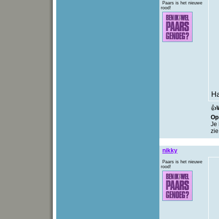
Paars is het nieuwe
rood!
Ha
👍
O
Je 
zie
nikky
Paars is het nieuwe
rood!