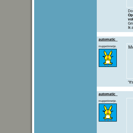
Don
O
vo
Gr
Ik
automatic_
muppetinnetje.
Mo
"It
automatic_
muppetinnetje.