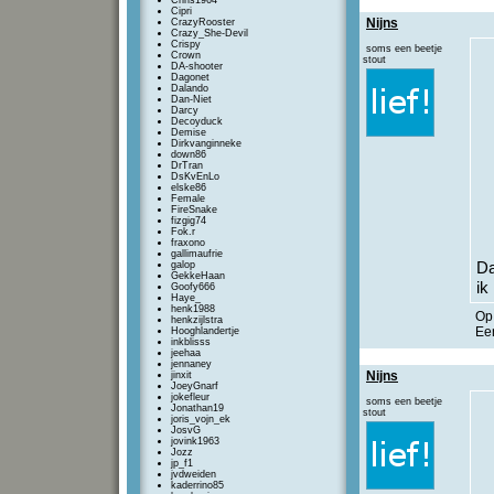
Chris1964
Cipri
Nijns
CrazyRooster
Crazy_She-Devil
Crispy
soms een beetje
Crown
stout
DA-shooter
Dagonet
Dalando
Dan-Niet
Darcy
Decoyduck
Demise
Dirkvanginneke
down86
DrTran
DsKvEnLo
elske86
Female
FireSnake
fizgig74
Fok.r
fraxono
gallimaufrie
galop
Da
GekkeHaan
ik
Goofy666
Haye_
henk1988
O
henkzijlstra
Een
Hooghlandertje
inkblisss
jeehaa
jennaney
Nijns
jinxit
JoeyGnarf
jokefleur
soms een beetje
Jonathan19
stout
joris_vojn_ek
JosvG
jovink1963
Jozz
jp_f1
jvdweiden
kaderrino85