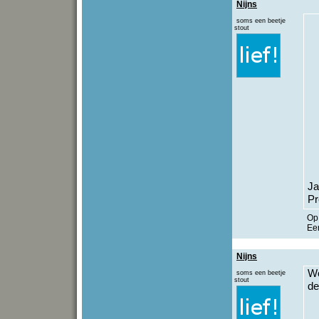
Nijns
soms een beetje
stout
Ja
Pr
O
Een
Nijns
Wo
soms een beetje
stout
de