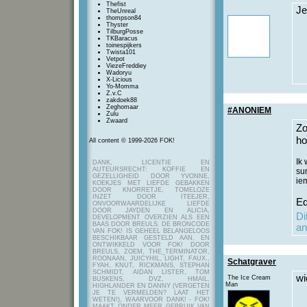
Thefist
Je
TheUnreal
thompson84
Thyster
TilburgPosse
TKBaracus
toinespijkers
Twista101
Vetpot
ViezeFreddiey
Wadoryu
X-Licious
Yo-Momma
Z.v.C
zakdoek88
Zeghomaar
#ANONIEM
Zulu
Zwaard
Zo
ho
All content © 1999-2026 FOK!
Ik
DANK, LICENTIE EN
AUTEURSRECHT: KOFFIE EN
su
GEZELLIGHEID DOOR YVONNE,
iem
KOEKJES MET LIEFDE GEBAKKEN
DOOR KNORRETJE, TOMELOZE
INZET DOOR ITEEJER,
Ed
ONVOORWAARDELIJKE LIEFDE
DOOR JAYDEN EN ALICIA,
Di
DEVELOPMENT OVERZIEN ALS EEN
BAAS DOOR BREULS. DE BRONCODE
an
VAN FOK! IS GEHEEL BELANGELOOS
BESCHIKBAAR GESTELD AAN, EN
ONTWIKKELD VOOR FOK! DOOR
BREULS, ZOEM, THE_TERMINATOR,
ROONAAN, JUICYHIL, LIGHT, FAUX.,
Schatgraver
FYAH, KNUT, RICKMANS, STEPHAN
SCHMIDT, AIDAN LISTER, TOM
wi
The Ice Cream
BUSKENS, DVZ, HMAIL,
Man
HIGHLANDER EN DANNY (VERGETEN
JE TE VERMELDEN? LAAT HET
WETEN!), WAARVOOR DANK! - FOK!
MAAKT ONDER MEER GEBRUIK VAN