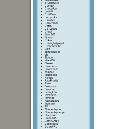
buurvrouw4
b_Lebowski
C0mB0
ChocoFan
coolnhl
CoolZero
crazysoks
Daantjee
Darkenrahl
Deflin
De_Lauwe
Dftpol
dino_666
djbarry
Dokus
DorstigNijlpaard
Drepelsteeltje
Edto
eengebruiker
efd
Elander
elmo666
Elseke
ErnieBoos
Erwinvriens
essieke
falkomans
Fantus
FastFreddy
Fazer
Feamous
FeanFan
Fean_Fan
femkexvs
femmke
Fighterdawg
firemann
FK
Floeperdepoep
Floeperdepoeppp
Floepske
Francois5
GameCrazy
Gebakdoos
GizartFRL