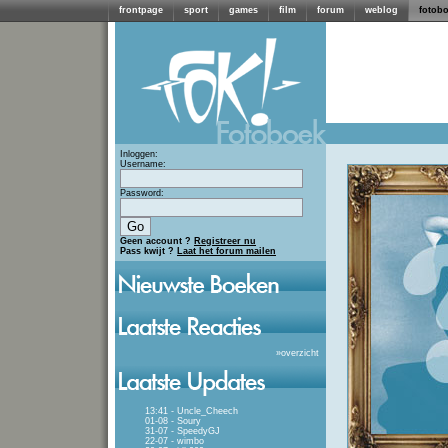
frontpage
sport
games
film
forum
weblog
fotob
Inloggen:
Username:
Password:
Geen account ?
Registreer nu
Pass kwijt ?
Laat het forum mailen
»
overzicht
13:41 - Uncle_Cheech
01-08 - Soury
31-07 - SpeedyGJ
22-07 - wimbo