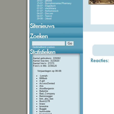
20-07 - jdh009
15-07 - NymphomaniacPhantasy
09-07 - Dagoduck
07-07 - sleuthtiara
07-07 - firehomesick
04-07 - Divcom
04-07 - Teerzii
29-06 - Jdood
Gedetailleerd zoeken
Aantal gebruikers: 229362
Aantal reacties: 3133020
Aantal foto's: 27273
Foto's in Mb: 2159120
Verjaardagen op 06-08:
-Leetah-
666bob
A-girl
AccessDenied
Ans
AtseBenjamin
Babettie
Bad_Company
Batsenegger
bee_aka_bas
Boon1278
braez
broeskie
Buggle
burtmobile