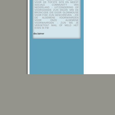
VOOR DE TOFSTE SITE EN MEEST
SOCIALE COMMUNITY VAN
NEDERLAND - UITZONDERING OP
VOORGAANDE ZIJN DELEN VAN DE
BRONCODE DIE DOOR GLOWMOUSE
VOOR FOK! ZIJN GESCHREVEN.
- ZIE
DE ALGEMENE VOORWAARDEN
VOOR ONZE ALGEMENE
VOORWAARDEN - ZIJN WE JE
VERGETEN? MAIL OF MELD HET
EVEN IN FB!
disclaimer