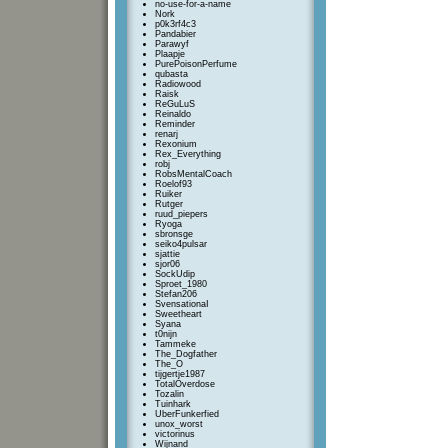
no-use-for-a-name
Nork
p0k3rf4c3
Pandabier
Parawyf
Plaapje
PurePoisonPerfume
qubasta
Radiowood
Raisk
ReGuLuS
Reinaldo
Reminder
renarj
Rexonium
Rex_Everything
robj
RobsMentalCoach
Roelof93
Ruiker
Rutger
ruud_piepers
Ryoga
sbronsge
seiko4pulsar
sjattie
sjor06
SockUdip
Sproet_1980
Stefan206
SvensationaI
Sweetheart
Syana
t0nijn
Tammeke
The_Dogfather
The_O
tijgertje1987
TotalOverdose
Tozalin
Tuinhark
UberFunkerfied
unox_worst
victorinus
Wijnand