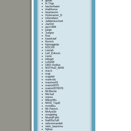
goran
H.Thijs
hackerhater
HailHorror
heartworm
Hybmaster_D
Intimidator
Jabberwocked
JayDel
jayz1984
juego
Juegos
Kaa
kaaskaaf
Kerrick
kipnuggetje
KOCAX
Leetah
Leif_Erikson
Liene
lollygirl
Lotte94
LWD-Godius
M3THoD_MAN
mai.b
maji
majinbil
markvds
marstex81
matrix0070
matrix0070078
McBernie
Micha2
miesa
MikeyMo.
MiSS_TiquE
mondieu
Mr.Patrick
MrAyeSir
mregeling
MutedFaith
NaRRaToR
nelsonmandeli
niels_baarsma
Njilrac