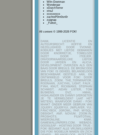
Wim-Deetman
Wonderaar
xDutchTerror
xtraJ
xxxsxexxx
zachteP0rn0sn0r
zuignap
_Fulton_
All content © 1999-2026 FOK!
DANK, LICENTIE EN
AUTEURSRECHT: KOFFIE EN
GEZELLIGHEID DOOR YVONNE,
KOEKJES MET LIEFDE GEBAKKEN
DOOR KNORRETJE, TOMELOZE
INZET DOOR ITEEJER,
ONVOORWAARDELIJKE LIEFDE
DOOR JAYDEN EN ALICIA,
DEVELOPMENT OVERZIEN ALS EEN
BAAS DOOR BREULS. DE BRONCODE
VAN FOK! IS GEHEEL BELANGELOOS
BESCHIKBAAR GESTELD AAN, EN
ONTWIKKELD VOOR FOK! DOOR
BREULS, ZOEM, THE_TERMINATOR,
ROONAAN, JUICYHIL, LIGHT, FAUX.,
FYAH, KNUT, RICKMANS, STEPHAN
SCHMIDT, AIDAN LISTER, TOM
BUSKENS, DVZ, HMAIL,
HIGHLANDER EN DANNY (VERGETEN
JE TE VERMELDEN? LAAT HET
WETEN!), WAARVOOR DANK! - FOK!
MAAKT ONDER MEER GEBRUIK VAN
JQUERY, JQUERYUI, JWPLAYER, YUI,
FANCYBOX, JGROWL, PHP, MYSQL,
DBSIGHT, ANP, NOVUM, ZOOM.IN,
PROSHOTS, FILMTOTAAL,
WEERONLINE, KNMI,
GAMEWALLPAPERS.COM, WEBADS,
GOOGLEAP - HOSTING DOOR TRUE -
FOK! BEDANKT ALLE VRIJWILLIGERS
DIE FOK! MOGELIJK MAKEN EN ZICH
GEHEEL BELANGELOOS INZETTEN