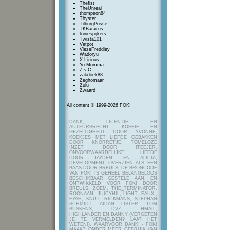
Thefist
TheUnreal
thompson84
Thyster
TilburgPosse
TKBaracus
toinespijkers
Twista101
Vetpot
ViezeFreddiey
Wadoryu
X-Licious
Yo-Momma
Z.v.C
zakdoek88
Zeghomaar
Zulu
Zwaard
All content © 1999-2026 FOK!
DANK, LICENTIE EN
AUTEURSRECHT: KOFFIE EN
GEZELLIGHEID DOOR YVONNE,
KOEKJES MET LIEFDE GEBAKKEN
DOOR KNORRETJE, TOMELOZE
INZET DOOR ITEEJER,
ONVOORWAARDELIJKE LIEFDE
DOOR JAYDEN EN ALICIA,
DEVELOPMENT OVERZIEN ALS EEN
BAAS DOOR BREULS. DE BRONCODE
VAN FOK! IS GEHEEL BELANGELOOS
BESCHIKBAAR GESTELD AAN, EN
ONTWIKKELD VOOR FOK! DOOR
BREULS, ZOEM, THE_TERMINATOR,
ROONAAN, JUICYHIL, LIGHT, FAUX.,
FYAH, KNUT, RICKMANS, STEPHAN
SCHMIDT, AIDAN LISTER, TOM
BUSKENS, DVZ, HMAIL,
HIGHLANDER EN DANNY (VERGETEN
JE TE VERMELDEN? LAAT HET
WETEN!), WAARVOOR DANK! - FOK!
MAAKT ONDER MEER GEBRUIK VAN