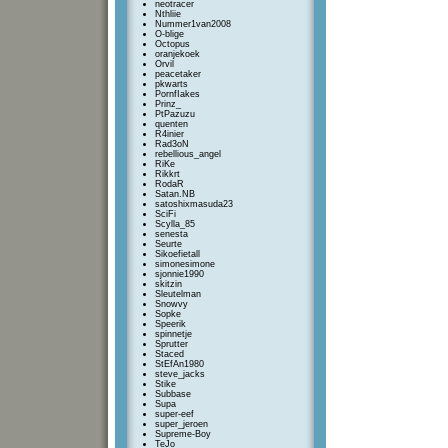
neotracer
Nthliie
Nummer1van2008
O-blige
Octopus
oranjekoek
Orvil
peacetaker
pkwarts
PornfIakes
Prinz_
PtPazuzu
quenten
R4inier
Rad3oN
rebellious_angel
RiKe
Rikkrt
RodaR
Satan.NB
satoshixmasuda23
SciFi
Scylla_85
senesta
Seurte
Sikoefietall
simonesimone
sjonnie1990
skitzin
Sleutelman
Snowvy
Sopke
Speerik
spinnetje
Sprutter
Staced
StEfAn1980
steve_jacks
Stike
Subbase
Supa
super-eef
super_jeroen
Supreme-Boy
TeJo