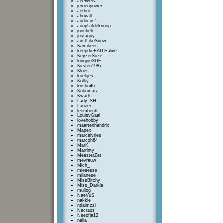
JeeWeeJ
jeroenpower
Jethro-
Jhovall
Jodocus1
JoopUitdeknoop
joostieh
justaguy
JustLikeSnow
Kamikees
keeptheFAITHalive
KeyzerSoze
kingpinSDF
Kirsten1987
Kloes
koekjes
Kolky
kristin46
Kukumatz
Kwarts
Lady_SH
Lauzer
leemberdt
LouisvGaal
lovehobby
maartenhendrix
Mapex
marcelvries
marcoh64
MarK.
Marrinty
MeesterZet
mevrauw
Mich_
mieeesss
milanese
MissBitchy
Miss_Darkie
mullog
NaeVuS
nakkie
ndalmzzl
Necraos
Neeofja12
nella