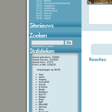
20-07 - jdh009
15-07 - NymphomaniacPhantasy
09-07 - Dagoduck
07-07 - sleuthtiara
07-07 - firehomesick
04-07 - Divcom
04-07 - Teerzii
29-06 - Jdood
Gedetailleerd zoeken
Aantal gebruikers: 229362
Aantal reacties: 3133020
Aantal foto's: 27273
Foto's in Mb: 2159120
Verjaardagen op 08-08:
2pac
aartw
Angony
Aurora025
Aztvgl
B-Sweet
Bargh
Barkleys
BasTD
Beppie
Beun
BgR
Bliss888
blitzrew
Boss