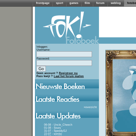
frontpage
sport
games
film
forum
weblog
fotob
Inloggen:
Username:
Password:
Geen account ?
Registreer nu
Pass kwijt ?
Laat het forum mailen
»
overzicht
06-08 - Uncle_Cheech
01-08 - Soury
31-07 - SpeedyGJ
22-07 - wimbo