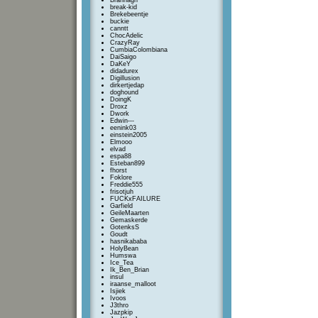
Brannagh
break-kid
Brekebeentje
buckie
canntt
ChocAdelic
CrazyRay
CumbiaColombiana
DaiSaigo
DaKeY
didadurex
Digillusion
dirkertjedap
doghound
DoingK
Droxz
Dwork
Edwin---
eenink03
einstein2005
Elmooo
elvad
espa88
Esteban899
fhorst
Foklore
Freddie555
frisotjuh
FUCKxFAILURE
Garfield
GeileMaarten
Gemaskerde
GotenksS
Goudt
hasnikababa
HolyBean
Humswa
Ice_Tea
Ik_Ben_Brian
insul
iraanse_malloot
Isjiek
Ivoos
J3thro
Jazpkip