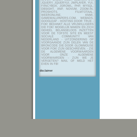
JQUERY, JQUERYUI, JWPLAYER, YUI,
FANCYBOX, JGROWL, PHP, MYSQL,
DBSIGHT, ANP, NOVUM, ZOOM.IN,
PROSHOTS, FILMTOTAAL,
WEERONLINE, KNMI,
GAMEWALLPAPERS.COM, WEBADS,
GOOGLEAP - HOSTING DOOR TRUE -
FOK! BEDANKT ALLE VRIJWILLIGERS
DIE FOK! MOGELIJK MAKEN EN ZICH
GEHEEL BELANGELOOS INZETTEN
VOOR DE TOFSTE SITE EN MEEST
SOCIALE COMMUNITY VAN
NEDERLAND - UITZONDERING OP
VOORGAANDE ZIJN DELEN VAN DE
BRONCODE DIE DOOR GLOWMOUSE
VOOR FOK! ZIJN GESCHREVEN.
- ZIE
DE ALGEMENE VOORWAARDEN
VOOR ONZE ALGEMENE
VOORWAARDEN - ZIJN WE JE
VERGETEN? MAIL OF MELD HET
EVEN IN FB!
disclaimer