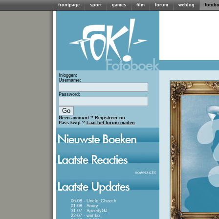
frontpage
sport
games
film
forum
weblog
fotob
Inloggen:
Username:
Password:
Geen account ?
Registreer nu
Pass kwijt ?
Laat het forum mailen
»
overzicht
06-08 - Uncle_Cheech
01-08 - Soury
31-07 - SpeedyGJ
22-07 - wimbo