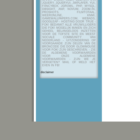
JQUERY, JQUERYUI, JWPLAYER, YUI,
FANCYBOX, JGROWL, PHP, MYSQL,
DBSIGHT, ANP, NOVUM, ZOOM.IN,
PROSHOTS, FILMTOTAAL,
WEERONLINE, KNMI,
GAMEWALLPAPERS.COM, WEBADS,
GOOGLEAP - HOSTING DOOR TRUE -
FOK! BEDANKT ALLE VRIJWILLIGERS
DIE FOK! MOGELIJK MAKEN EN ZICH
GEHEEL BELANGELOOS INZETTEN
VOOR DE TOFSTE SITE EN MEEST
SOCIALE COMMUNITY VAN
NEDERLAND - UITZONDERING OP
VOORGAANDE ZIJN DELEN VAN DE
BRONCODE DIE DOOR GLOWMOUSE
VOOR FOK! ZIJN GESCHREVEN.
- ZIE
DE ALGEMENE VOORWAARDEN
VOOR ONZE ALGEMENE
VOORWAARDEN - ZIJN WE JE
VERGETEN? MAIL OF MELD HET
EVEN IN FB!
disclaimer