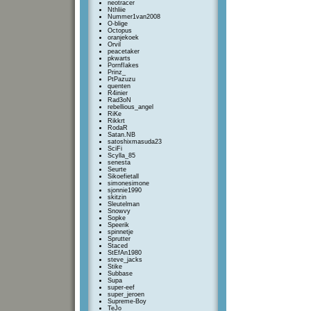
neotracer
Nthliie
Nummer1van2008
O-blige
Octopus
oranjekoek
Orvil
peacetaker
pkwarts
PornfIakes
Prinz_
PtPazuzu
quenten
R4inier
Rad3oN
rebellious_angel
RiKe
Rikkrt
RodaR
Satan.NB
satoshixmasuda23
SciFi
Scylla_85
senesta
Seurte
Sikoefietall
simonesimone
sjonnie1990
skitzin
Sleutelman
Snowvy
Sopke
Speerik
spinnetje
Sprutter
Staced
StEfAn1980
steve_jacks
Stike
Subbase
Supa
super-eef
super_jeroen
Supreme-Boy
TeJo