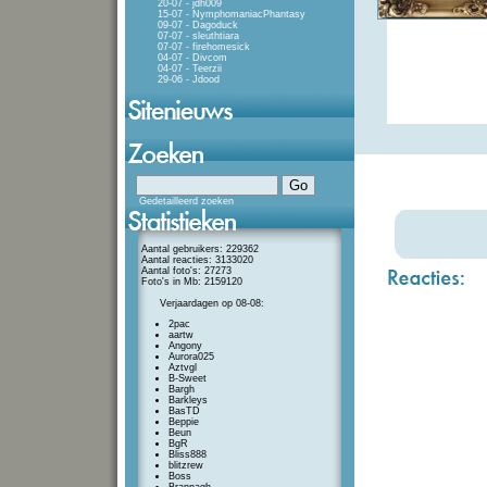
20-07 - jdh009
15-07 - NymphomaniacPhantasy
09-07 - Dagoduck
07-07 - sleuthtiara
07-07 - firehomesick
04-07 - Divcom
04-07 - Teerzii
29-06 - Jdood
Gedetailleerd zoeken
Aantal gebruikers: 229362
Aantal reacties: 3133020
Aantal foto's: 27273
Foto's in Mb: 2159120
Verjaardagen op 08-08:
2pac
aartw
Angony
Aurora025
Aztvgl
B-Sweet
Bargh
Barkleys
BasTD
Beppie
Beun
BgR
Bliss888
blitzrew
Boss