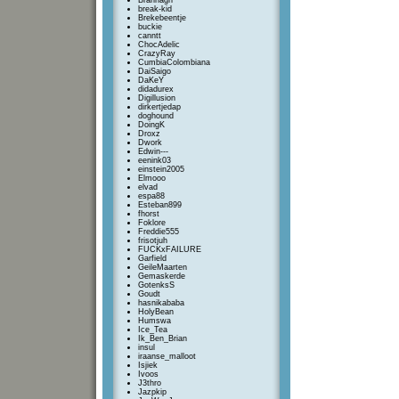
Brannagh
break-kid
Brekebeentje
buckie
canntt
ChocAdelic
CrazyRay
CumbiaColombiana
DaiSaigo
DaKeY
didadurex
Digillusion
dirkertjedap
doghound
DoingK
Droxz
Dwork
Edwin---
eenink03
einstein2005
Elmooo
elvad
espa88
Esteban899
fhorst
Foklore
Freddie555
frisotjuh
FUCKxFAILURE
Garfield
GeileMaarten
Gemaskerde
GotenksS
Goudt
hasnikababa
HolyBean
Humswa
Ice_Tea
Ik_Ben_Brian
insul
iraanse_malloot
Isjiek
Ivoos
J3thro
Jazpkip