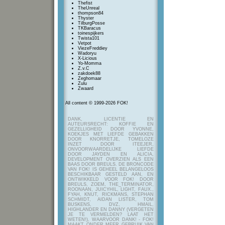
Thefist
TheUnreal
thompson84
Thyster
TilburgPosse
TKBaracus
toinespijkers
Twista101
Vetpot
ViezeFreddiey
Wadoryu
X-Licious
Yo-Momma
Z.v.C
zakdoek88
Zeghomaar
Zulu
Zwaard
All content © 1999-2026 FOK!
DANK, LICENTIE EN
AUTEURSRECHT: KOFFIE EN
GEZELLIGHEID DOOR YVONNE,
KOEKJES MET LIEFDE GEBAKKEN
DOOR KNORRETJE, TOMELOZE
INZET DOOR ITEEJER,
ONVOORWAARDELIJKE LIEFDE
DOOR JAYDEN EN ALICIA,
DEVELOPMENT OVERZIEN ALS EEN
BAAS DOOR BREULS. DE BRONCODE
VAN FOK! IS GEHEEL BELANGELOOS
BESCHIKBAAR GESTELD AAN, EN
ONTWIKKELD VOOR FOK! DOOR
BREULS, ZOEM, THE_TERMINATOR,
ROONAAN, JUICYHIL, LIGHT, FAUX.,
FYAH, KNUT, RICKMANS, STEPHAN
SCHMIDT, AIDAN LISTER, TOM
BUSKENS, DVZ, HMAIL,
HIGHLANDER EN DANNY (VERGETEN
JE TE VERMELDEN? LAAT HET
WETEN!), WAARVOOR DANK! - FOK!
MAAKT ONDER MEER GEBRUIK VAN