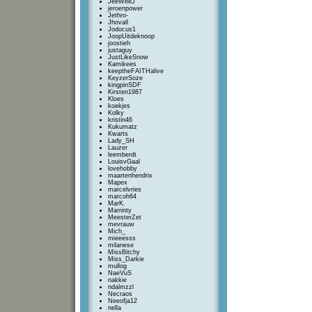
JeeWeeJ
jeroenpower
Jethro-
Jhovall
Jodocus1
JoopUitdeknoop
joostieh
justaguy
JustLikeSnow
Kamikees
keeptheFAITHalive
KeyzerSoze
kingpinSDF
Kirsten1987
Kloes
koekjes
Kolky
kristin46
Kukumatz
Kwarts
Lady_SH
Lauzer
leemberdt
LouisvGaal
lovehobby
maartenhendrix
Mapex
marcelvries
marcoh64
MarK.
Marrinty
MeesterZet
mevrauw
Mich_
mieeesss
milanese
MissBitchy
Miss_Darkie
mullog
NaeVuS
nakkie
ndalmzzl
Necraos
Neeofja12
nella