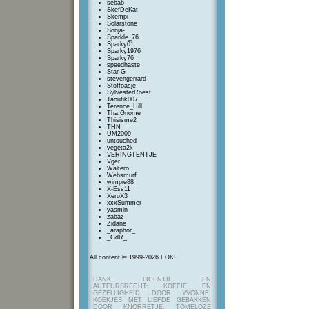
sebab
SkefDeKat
Skempi
Solarstone
Sonja-
Sparkle_76
Sparky01
Sparky1976
Sparky76
speedhaste
Star-G
stevengerrard
Stoffoasje
SylvesterRoest
Taoufik007
Terence_Hill
Tha.Gnome
Thisisme2
THN
UM2009
untouched
vegeta2k
VERINGTENTJE
Vger
Waltero
Websmurf
wimpie88
X-Ess11
XeroX3
xxxSummer
yasmin
zabaz
Zidane
_araphor_
_GdR_
All content © 1999-2026 FOK!
DANK, LICENTIE EN
AUTEURSRECHT: KOFFIE EN
GEZELLIGHEID DOOR YVONNE,
KOEKJES MET LIEFDE GEBAKKEN
DOOR KNORRETJE, TOMELOZE