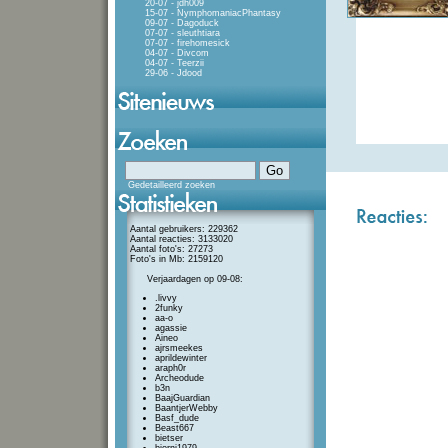
20-07 - jdh009
15-07 - NymphomaniacPhantasy
09-07 - Dagoduck
07-07 - sleuthtiara
07-07 - firehomesick
04-07 - Divcom
04-07 - Teerzii
29-06 - Jdood
Gedetailleerd zoeken
Aantal gebruikers: 229362
Aantal reacties: 3133020
Aantal foto's: 27273
Foto's in Mb: 2159120
Verjaardagen op 09-08:
.livvy
2funky
aa-o
agassie
Aineo
ajrsmeekes
aprildewinter
araph0r
Archeodude
b3n
BaajGuardian
BaantjerWebby
Basf_dude
Beast667
bietser