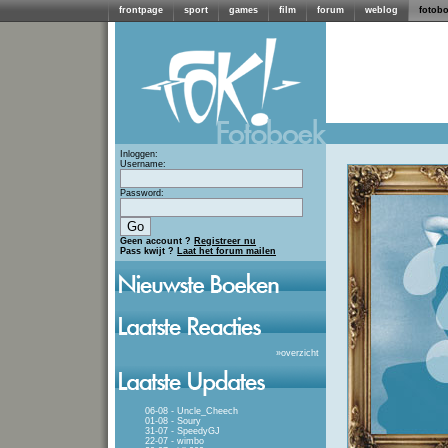
frontpage
sport
games
film
forum
weblog
fotob
Inloggen:
Username:
Password:
Geen account ?
Registreer nu
Pass kwijt ?
Laat het forum mailen
»
overzicht
06-08 - Uncle_Cheech
01-08 - Soury
31-07 - SpeedyGJ
22-07 - wimbo