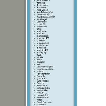
jerommeke18
Jonnetje
Josienepien
Jowell134
King_Julien
Knuffelbeertje16
Knuffelbeertje17
Knuffelbeertje1987
Kruidnagel
LabMeisje
Leonie83
little-essie
lufia
markpatat
markvnl
martijnisgek
Maurice1988
Mazzeur
MilanvanEck
MiniMuppet
mjheijenk
mobster400
mr-miyagi
n00b
NickW
niel-z
nljuggler
Noli.
Onkruidbestrjider
Outrageousphoto
pr0mpt
PsychoMirror
Puma-fan
Q.U.A.S.T.
rainbowroad
Ramsy
Renesmurf
richardzijlstra
ron-anneke
ron1964
Ronald1903
ronvanrutten
rutten
Ruud.Goezinne
sandersm