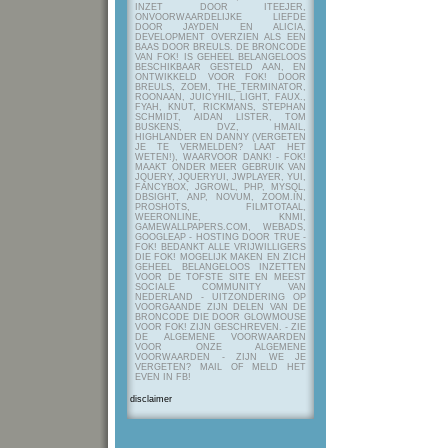
INZET DOOR ITEEJER,
ONVOORWAARDELIJKE LIEFDE
DOOR JAYDEN EN ALICIA,
DEVELOPMENT OVERZIEN ALS EEN
BAAS DOOR BREULS. DE BRONCODE
VAN FOK! IS GEHEEL BELANGELOOS
BESCHIKBAAR GESTELD AAN, EN
ONTWIKKELD VOOR FOK! DOOR
BREULS, ZOEM, THE_TERMINATOR,
ROONAAN, JUICYHIL, LIGHT, FAUX.,
FYAH, KNUT, RICKMANS, STEPHAN
SCHMIDT, AIDAN LISTER, TOM
BUSKENS, DVZ, HMAIL,
HIGHLANDER EN DANNY (VERGETEN
JE TE VERMELDEN? LAAT HET
WETEN!), WAARVOOR DANK! - FOK!
MAAKT ONDER MEER GEBRUIK VAN
JQUERY, JQUERYUI, JWPLAYER, YUI,
FANCYBOX, JGROWL, PHP, MYSQL,
DBSIGHT, ANP, NOVUM, ZOOM.IN,
PROSHOTS, FILMTOTAAL,
WEERONLINE, KNMI,
GAMEWALLPAPERS.COM, WEBADS,
GOOGLEAP - HOSTING DOOR TRUE -
FOK! BEDANKT ALLE VRIJWILLIGERS
DIE FOK! MOGELIJK MAKEN EN ZICH
GEHEEL BELANGELOOS INZETTEN
VOOR DE TOFSTE SITE EN MEEST
SOCIALE COMMUNITY VAN
NEDERLAND - UITZONDERING OP
VOORGAANDE ZIJN DELEN VAN DE
BRONCODE DIE DOOR GLOWMOUSE
VOOR FOK! ZIJN GESCHREVEN.
- ZIE
DE ALGEMENE VOORWAARDEN
VOOR ONZE ALGEMENE
VOORWAARDEN - ZIJN WE JE
VERGETEN? MAIL OF MELD HET
EVEN IN FB!
disclaimer