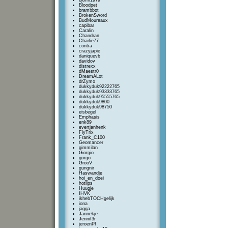
bjorni1979
Bloodpet
brambbot
BrokenSword
BudMoureaux
capibar
Caralin
Chandran
Charlie77
contra
crazyjapie
daniquevb
davidov
distrexx
dMaestr0
DreamALot
drZymo
dukkyduk92222765
dukkyduk93333765
dukkyduk95555765
dukkyduk9800
dukkyduk98750
eisbegel
Emphasis
enk89
evertjanhenk
FlyTrix
Frank_C100
Geomancer
gimmilan
Giorgio
gorgo
GrooV
gungnir
Haswandje
hoi_en_doei
hotlips
Huugje
IHVK
ikhebTOCHgelijk
iona
jagga
Jannekje
Jennif3r
jeroenPf